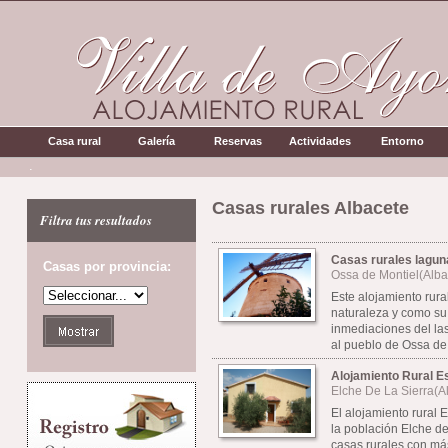
Casa rural
Galería
Reservas
Actividades
Entorno
.
Casas rurales Albacete
Filtra tus resultados
Casas rurales lagun
Casas por provincia:
Ossa de Montiel(Alba
Este alojamiento rur
naturaleza y como su 
inmediaciones del la
al pueblo de Ossa de 
Alojamiento Rural E
Elche De La Sierra(A
El alojamiento rural 
la población Elche de
casas rurales con má