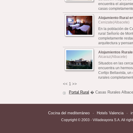
encuentra el alojamie
casas completamente r
Alojamiento Rural e
Cenizate(Albacete)
En la población de C
rural Señorío de Mon
completamente resta
arquitectura y pensan
Alojamientos Rurales
Alcaraz(Albacete)
Situados en las cerc
encuentra un hermoso 
Cortijo Bellavista, u
rurales completamente
<<
1
>>
Portal Rural
� Casas Rurales Albace
Cocina del mediterráneo
·
Hotels Valencia
·
i
Copyright © 2003 - Villadeayora S.A. All righ