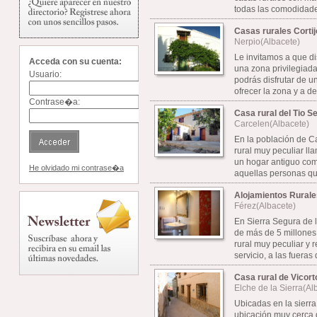
todas las comodidades
Casas rurales Cortij
Nerpio(Albacete)
Le invitamos a que di
Acceda con su cuenta:
una zona privilegiad
Usuario:
podrás disfrutar de u
ofrecer la zona y a de
Contrase�a:
Casa rural del Tio 
Carcelen(Albacete)
En la población de C
rural muy peculiar ll
un hogar antiguo co
He olvidado mi contrase�a
aquellas personas que
Alojamientos Rurale
Férez(Albacete)
En Sierra Segura de l
de más de 5 millones
rural muy peculiar y 
servicio, a las fueras d
Casa rural de Vicort
Elche de la Sierra(Al
Ubicadas en la sierra
ubicación muy cerca d