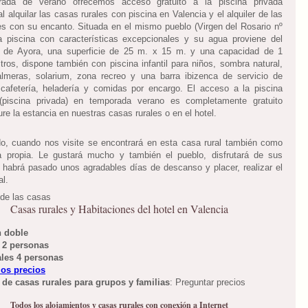
ada de verano ofrecemos acceso gratuito a la piscina privada
l alquilar las casas rurales con piscina en Valencia y el alquiler de las
es con su encanto. Situada en el mismo pueblo (Virgen del Rosario nº
 piscina con características excepcionales y su agua proviene del
o de Ayora, una superficie de 25 m. x 15 m. y una capacidad de 1
itros, dispone también con piscina infantil para niños, sombra natural,
lmeras, solarium, zona recreo y una barra ibizenca de servicio de
 cafetería, heladería y comidas por encargo. El acceso a la piscina
(piscina privada) en temporada verano es completamente gratuito
re la estancia en nuestras casas rurales o en el hotel.
, cuando nos visite se encontrará en esta casa rural también como
a propia. Le gustará mucho y también el pueblo, disfrutará de sus
y habrá pasado unos agradables días de descanso y placer, realizar el
al.
Casas rurales y Habitaciones del hotel en Valencia
n doble
l 2 personas
ales 4 personas
los precios
 de casas rurales para grupos y familias
: Preguntar precios
Todos los alojamientos y casas rurales con conexión a Internet