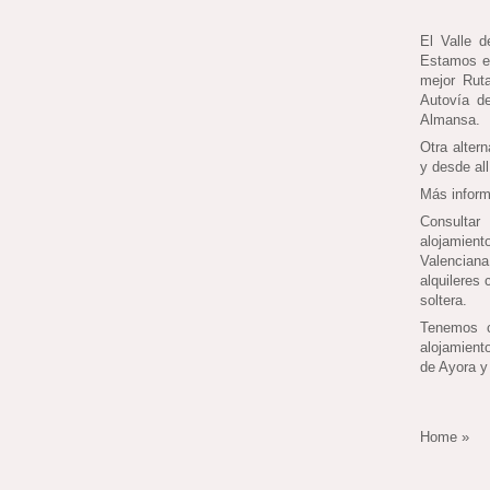
El Valle d
Estamos en
mejor Ruta
Autovía de
Almansa.
Otra altern
y desde al
Más informa
Consultar
alojamient
Valencian
alquileres
soltera.
Tenemos c
alojamient
de Ayora y
Home »