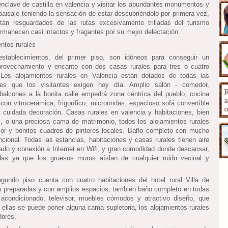
nclave de castilla en valencia y visitar los abundantes monumentos y
paisaje teniendo la sensación de estar descubriéndolo por primera vez,
tán resguardados de las rutas excesivamente trilladas del turismo
rmanecen casi intactos y fragantes por su mejor delectación.
establecimientos, del primer piso, son idóneos para conseguir un
rovechamiento y encanto con dos casas rurales para tres o cuatro
 Los alojamientos rurales en Valencia están dotados de todas las
es que los visitantes exigen hoy día. Amplio salón - comedor,
alcones a la bonita calle empedrá zona céntrica del pueblo, cocina
con vitrocerámica, frigorífico, microondas, espacioso sofá convertible
cuidada decoración. Casas rurales en valencia y habitaciones, bien
 o una preciosa cama de matrimonio, todos los alojamientos rurales
sor y bonitos cuadros de pintores locales. Baño completo con mucho
ncional. Todas las estancias, habitaciones y casas rurales tienen aire
ado y conexión a Internet en Wifi, y gran comodidad donde descansar,
adas ya que los gruesos muros aíslan de cualquier ruido vecinal y
gundo piso cuenta con cuatro habitaciones del hotel rural Villa de
n preparadas y con amplios espacios, también baño completo en todas
e acondicionado, televisor, muebles cómodos y atractivo diseño, que
 ellas se puede poner alguna cama supletoria, los alojamientos rurales
ores.