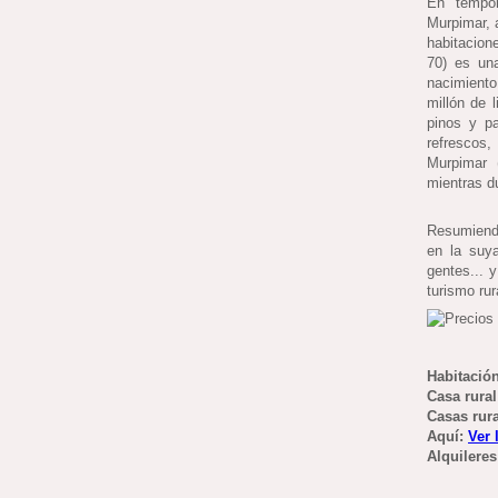
En tempor
Murpimar, a
habitacion
70) es una
nacimient
millón de l
pinos y pa
refrescos,
Murpimar 
mientras du
Resumiendo
en la suy
gentes... 
turismo rur
Habitació
Casa rura
Casas rur
Aquí:
Ver 
Alquileres