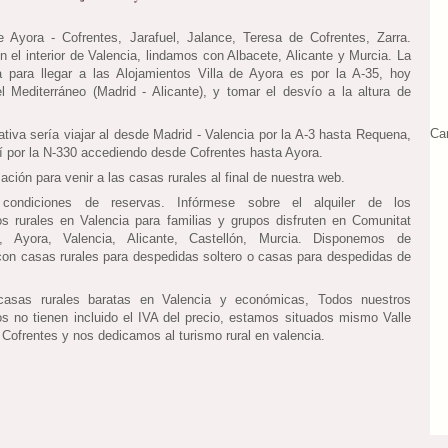
e Ayora - Cofrentes, Jarafuel, Jalance, Teresa de Cofrentes, Zarra.
 el interior de Valencia, lindamos con Albacete, Alicante y Murcia. La
 para llegar a las Alojamientos Villa de Ayora es por la A-35, hoy
l Mediterráneo (Madrid - Alicante), y tomar el desvío a la altura de
Ca
ativa sería viajar al desde Madrid - Valencia por la A-3 hasta Requena,
lí por la N-330 accediendo desde Cofrentes hasta Ayora.
ción para venir a las casas rurales al final de nuestra web.
 condiciones de reservas. Infórmese sobre el alquiler de los
os rurales en Valencia para familias y grupos disfruten en Comunitat
a, Ayora, Valencia, Alicante, Castellón, Murcia. Disponemos de
 con casas rurales para despedidas soltero o casas para despedidas de
asas rurales baratas en Valencia y económicas, Todos nuestros
os no tienen incluido el IVA del precio, estamos situados mismo Valle
 Cofrentes y nos dedicamos al turismo rural en valencia.