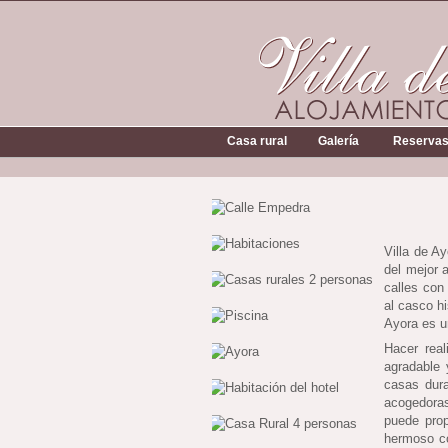
Casa rural
Galería
Reserva
Villa de A
del mejor a
calles con
al casco h
Ayora es un
Hacer rea
agradable y
casas dur
acogedoras
puede prop
hermoso co