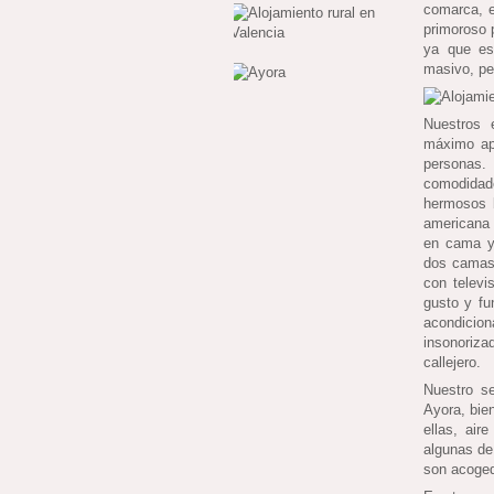
comarca, e
primoroso 
ya que es
masivo, pe
Nuestros 
máximo ap
personas.
comodidad
hermosos b
americana 
en cama y 
dos camas,
con televi
gusto y fu
acondicion
insonoriz
callejero.
Nuestro se
Ayora, bie
ellas, air
algunas de
son acoged