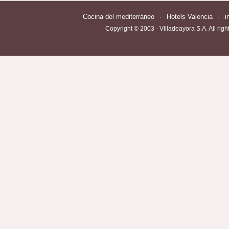
Cocina del mediterráneo
·
Hotels Valencia
·
i
Copyright © 2003 - Villadeayora S.A. All righ