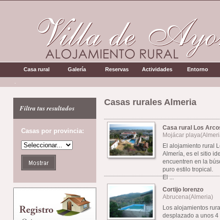
Casa rural
Galería
Reservas
Actividades
Entorno
.
Casas rurales Almeria
Filtra tus resultados
Casa rural Los Arco
Casas por provincia:
Mojácar playa(Almeri
El alojamiento rural 
Almería, es el sitio i
encuentren en la bú
puro estilo tropical.
El ...
Cortijo lorenzo
Abrucena(Almeria)
Los alojamientos rura
desplazado a unos 4 