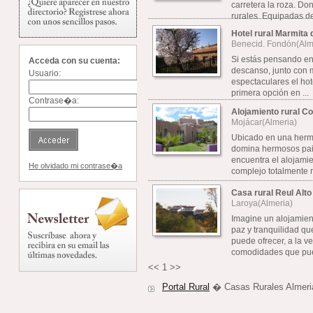
carretera la roza. D
rurales. Equipadas de 
Hotel rural Marmita
Benecid. Fondón(Alm
Si estás pensando en
Acceda con su cuenta:
descanso, junto con
Usuario:
espectaculares el hot
primera opción en ...
Contrase�a:
Alojamiento rural Co
Mojácar(Almeria)
Ubicado en una herm
domina hermosos pai
encuentra el alojamie
He olvidado mi contrase�a
complejo totalmente re
Casa rural Reul Alto
Laroya(Almeria)
Imagine un alojamient
paz y tranquilidad q
puede ofrecer, a la ve
comodidades que pued
<<
1
>>
Portal Rural
� Casas Rurales Almeri