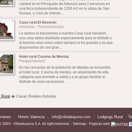
calidad en el Principado de Asturias) para 2 personas en
una finca independiente de 1250 m2 en la aldea de San
Roman, a 3 km de Infiesto ...
Casa rural El Navaron
Arriondas - Parres(Asturias)
Le damos la bienvenida a nuestra Casa rural Navarón,
una casa aldea diseñada especialmente para el disfrute y
el turismo rural como usted siempre lo ha querido y es que
disponemos de una gran ...
Hotel rural Casona de Mestas
Ponga(Asturias)
En las cercanías de la población de Mestas se encuentra
el hotel rural, Casona de mestas, un alojamiento de alta
categoría que promete a usted y a su grupo familiar el
disfrute de unas vacaciones ...
 Rural
� Casas Rurales Asturias
rráneo
·
Hotels Valencia
·
info@villadeayora.com
·
Lodgings Rural
· T
 2003 - Villadeayora S.A. All right reserved. -
Sitemap
-
Paginas web