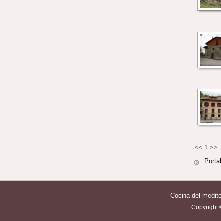
<<
1
>>
Portal
Cocina del medite
Copyright ©