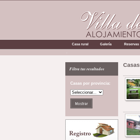
Casa rural
Galería
Reservas
.
Casas 
Filtra tus resultados
Casas por provincia: