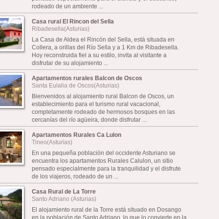
rodeado de un ambiente ...
Casa rural El Rincon del Sella
Ribadesella(Asturias)
La Casa de Aldea el Rincón del Sella, está situada en
Collera, a orillas del Río Sella y a 1 Km de Ribadesella.
Hoy reconstruida fiel a su estilo, invita al visitante a
disfrutar de su alojamiento ...
Apartamentos rurales Balcon de Oscos
Santa Eulalia de Oscos(Asturias)
Bienvenidos al alojamiento rural Balcon de Oscos, un
establecimiento para el turismo rural vacacional,
completamente rodeado de hermosos bosques en las
cercanías del río agüeira, donde disfrutar ...
Apartamentos Rurales Ca Lulon
Tineo(Asturias)
En una pequeña población del occidente Asturiano se
encuentra los apartamentos Rurales Calulon, un sitio
pensado especialmente para la tranquilidad y el disfrute
de los viajeros, rodeado de un ...
Casa Rural de La Torre
Santo Adriano (Asturias)
El alojamiento rural de la Torre está situado en Dosango
en la población de Santo Adriano, lo que lo convierte en la