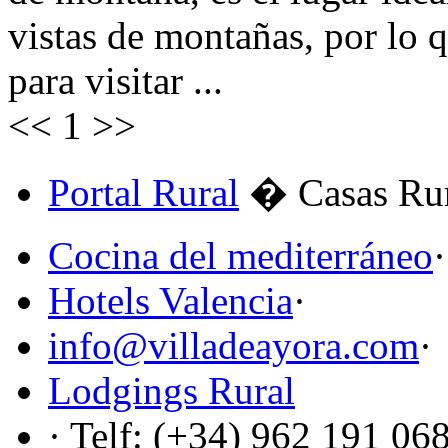
vistas de montañas, por lo
para visitar ...
<<
1
>>
Portal Rural
� Casas Rur
Cocina del mediterráneo
·
Hotels Valencia
·
info@villadeayora.com
·
Lodgings Rural
· Telf: (+34) 962 191 06