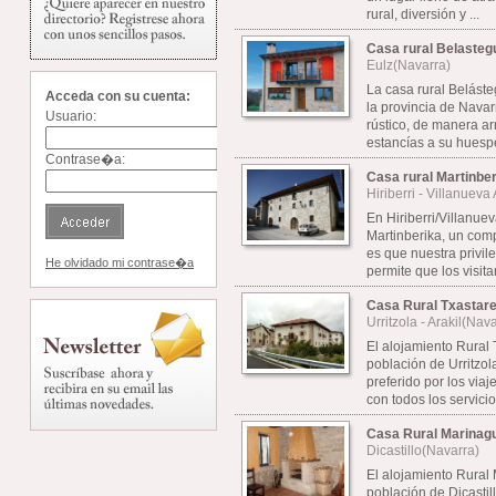
rural, diversión y ...
Casa rural Belasteg
Eulz(Navarra)
La casa rural Beláste
Acceda con su cuenta:
la provincia de Nava
Usuario:
rústico, de manera a
estancías a su huespe
Contrase�a:
Casa rural Martinbe
Hiriberri - Villanueva
En Hiriberri/Villanuev
Martinberika, un com
es que nuestra privi
He olvidado mi contrase�a
permite que los visitan
Casa Rural Txastar
Urritzola - Arakil(Nav
El alojamiento Rural
población de Urritzol
preferido por los via
con todos los servicios
Casa Rural Marinagu
Dicastillo(Navarra)
El alojamiento Rural 
población de Dicasti