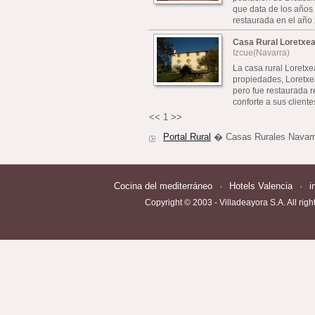
que data de los años
restaurada en el año 2
Casa Rural Loretxe
Izcue(Navarra)
La casa rural Loretxe
propiedades, Loretxea
pero fue restaurada r
conforte a sus clientes
<<
1
>>
Portal Rural
� Casas Rurales Navar
Cocina del mediterráneo
·
Hotels Valencia
·
i
Copyright © 2003 - Villadeayora S.A. All righ