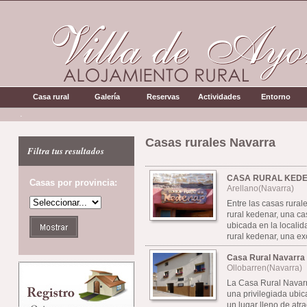
Casa rural
Galería
Reservas
Actividades
Entorno
.
Casas rurales Navarra
Filtra tus resultados
CASA RURAL KED
Casas por provincia:
Arellano(Navarra)
Entre las casas rural
rural kedenar, una c
ubicada en la localid
rural kedenar, una exc
Casa Rural Navarra
Ollobarren(Navarra)
La Casa Rural Navarr
una privilegiada ubic
un lugar lleno de atra