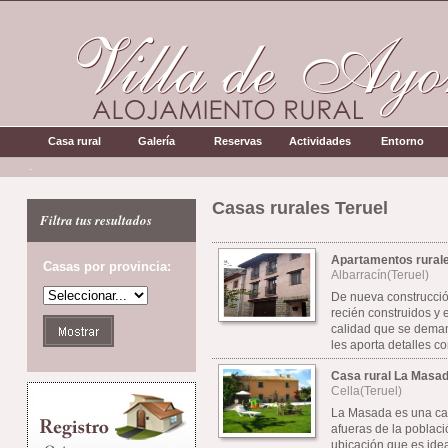
Casa rural
Galería
Reservas
Actividades
Entorno
.
Casas rurales Teruel
Filtra tus resultados
Apartamentos rurale
Casas por provincia:
Albarracín(Teruel)
De nueva construcció
recién construidos y 
calidad que se deman
les aporta detalles con
Casa rural La Masa
Cella(Teruel)
La Masada es una cas
afueras de la poblaci
ubicación que es idea