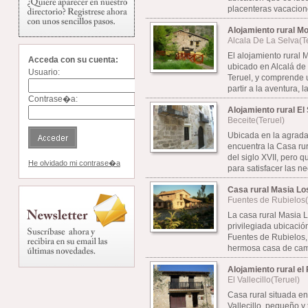
placenteras vacacione
Alojamiento rural Mo
Alcala De La Selva(T
El alojamiento rural
Acceda con su cuenta:
ubicado en Alcalá de 
Usuario:
Teruel, y comprende u
partir a la aventura, la 
Contrase�a:
Alojamiento rural El
Beceite(Teruel)
Ubicada en la agrada
encuentra la Casa rur
del siglo XVII, pero
He olvidado mi contrase�a
para satisfacer las ne
Casa rural Masia Lo
Fuentes de Rubielos(
La casa rural Masia 
privilegiada ubicació
Fuentes de Rubielos,
hermosa casa de camp
Alojamiento rural el
El Vallecillo(Teruel)
Casa rural situada en
Vallecillo, pequeño y