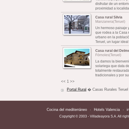
disfrutar de un entorn
proximidad a localida
Casa rural Silvia
Manzanera(Teruel)
Un hermoso paisaje y
que rodea a la Casa r
urbano en la poblaci
Teruel, un lugar ideal 
Casa rural del Delm
Fórnoles(Teruel)
La damos la bienveni
solariega que data del
totalmente restaurad
tradicionales y por s
<<
1
>>
Portal Rural
� Casas Rurales Teruel
Cocina del mediterráneo
·
Hotels Valencia
·
i
Copyright © 2003 - Villadeayora S.A. All righ