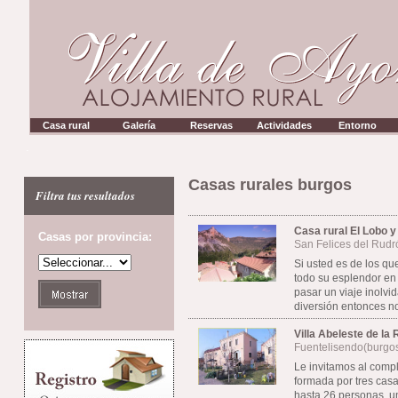
Casa rural
Galería
Reservas
Actividades
Entorno
.
Casas rurales burgos
Filtra tus resultados
Casa rural El Lobo y
Casas por provincia:
San Felices del Rudr
Si usted es de los qu
todo su esplendor en
pasar un viaje inolvi
diversión entonces no
Villa Abeleste de la
Fuentelisendo(burgo
Le invitamos al compl
formada por tres cas
hasta 26 personas, u