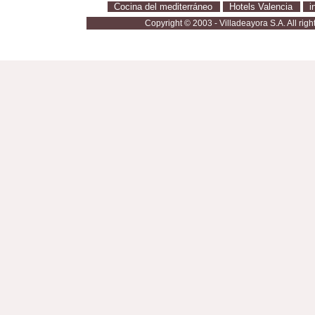
Cocina del mediterráneo
·
Hotels Valencia
·
i
Copyright © 2003 - Villadeayora S.A. All righ