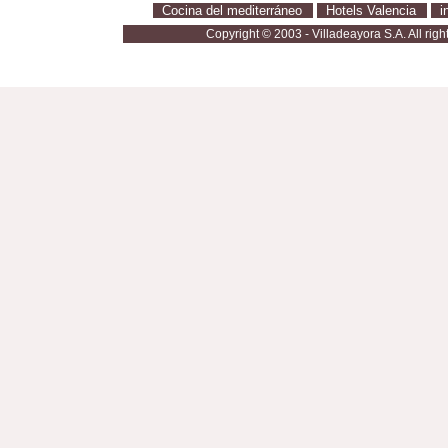
Cocina del mediterráneo
·
Hotels Valencia
·
i
Copyright © 2003 - Villadeayora S.A. All righ