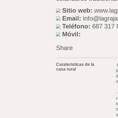
Sitio web:
www.lag
Email:
info@lagraj
Teléfono:
687 317 
Móvil:
Share
Carateristicas de la
-
casa rural
p
d
m
-
c
e
n
a