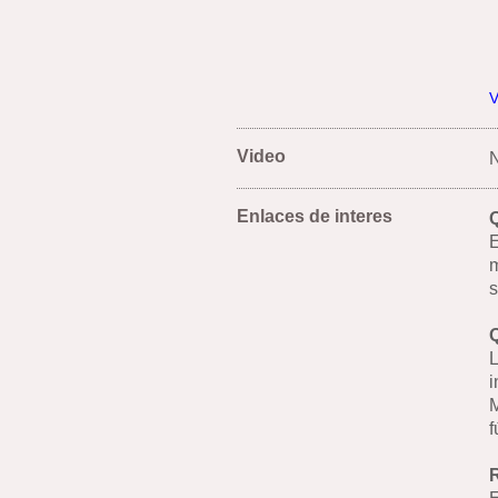
V
Video
N
Enlaces de interes
Q
E
m
s
Q
L
i
M
f
R