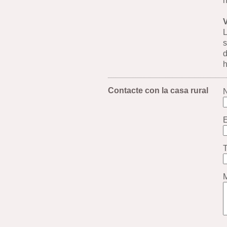
h
L
s
d
h
Contacte con la casa rural
E
T
M