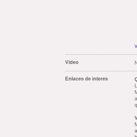
V
Video
N
Enlaces de interes
Q
L
M
a
q
M
a