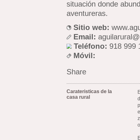
situación donde abunda
aventureras.
Sitio web:
www.agu
Email:
aguilarural
Teléfono:
918 999 
Móvil:
Share
Carateristicas de la
E
casa rural
d
p
e
z
o
E