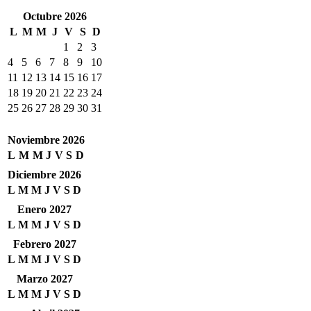
Octubre 2026
L
M
M
J
V
S
D
1
2
3
4
5
6
7
8
9
10
11
12
13
14
15
16
17
18
19
20
21
22
23
24
25
26
27
28
29
30
31
Noviembre 2026
L
M
M
J
V
S
D
Diciembre 2026
L
M
M
J
V
S
D
Enero 2027
L
M
M
J
V
S
D
Febrero 2027
L
M
M
J
V
S
D
Marzo 2027
L
M
M
J
V
S
D