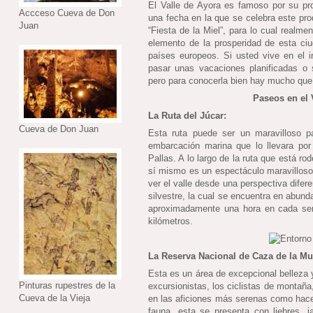
El Valle de Ayora es famoso por su pro
Accceso Cueva de Don
una fecha en la que se celebra este pro
Juan
“Fiesta de la Miel”, para lo cual realme
elemento de la prosperidad de esta ci
países europeos. Si usted vive en el 
pasar unas vacaciones planificadas o 
pero para conocerla bien hay mucho que 
Paseos en el 
La Ruta del Júcar:
Cueva de Don Juan
Esta ruta puede ser un maravilloso 
embarcación marina que lo llevara por
Pallas. A lo largo de la ruta que está r
sí mismo es un espectáculo maravilloso,
ver el valle desde una perspectiva difer
silvestre, la cual se encuentra en abund
aproximadamente una hora en cada sen
kilómetros.
La Reserva Nacional de Caza de la Mu
Esta es un área de excepcional belleza 
Pinturas rupestres de la
excursionistas, los ciclistas de montaña
Cueva de la Vieja
en las aficiones más serenas como hacer 
fauna, esta se presenta con liebres, ja