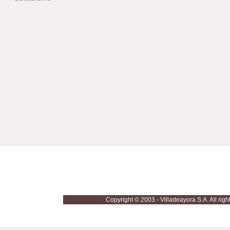
Móvil: 661 921
Copyright © 2003 - Villadeayora S.A. All righ