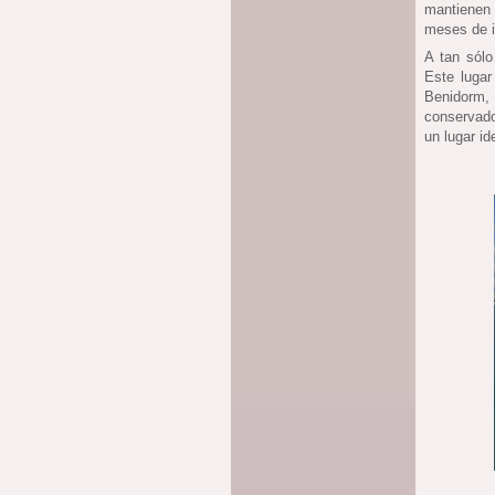
mantienen 
meses de i
A tan sólo
Este luga
Benidorm,
conservado
un lugar id