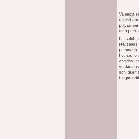
Valencia e
ciudad atr
playas ser
esta parte
La celebra
realizadas
primavera.
hechos en
erigidos 
verdaderas
son quema
fuegos arti