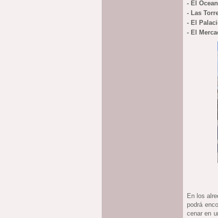
- El Ocean
- Las Torr
- El Palac
- El Merca
En los alr
podrá enco
cenar en u