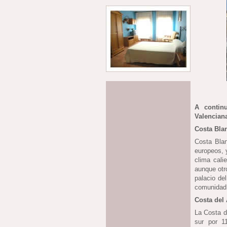
A contin
Valencian
Costa Bla
Costa Bla
europeos, y
clima cali
aunque otr
palacio de
comunidad 
Costa del
La Costa d
sur por 1