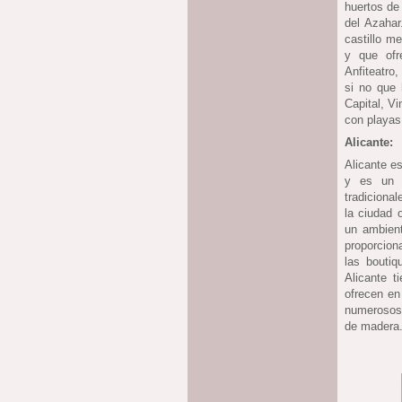
huertos de
del Azahar
castillo m
y que ofr
Anfiteatro
si no que 
Capital, V
con playas
Alicante:
Alicante e
y es un g
tradiciona
la ciudad 
un ambien
proporcion
las bouti
Alicante t
ofrecen en
numerosos 
de madera