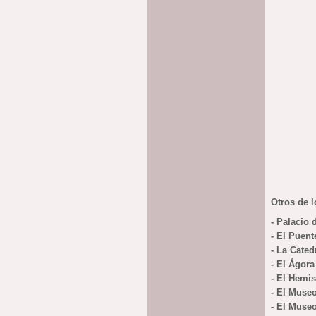
Otros de l
- Palacio 
- El Puent
- La Cated
- El Ágora
- El Hemis
- El Museo
- El Muse