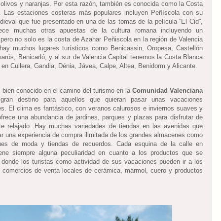
 olivos y naranjas. Por esta razón, también es conocida como la Costa
. Las estaciones costeras más populares incluyen Peñíscola con su
edieval que fue presentado en una de las tomas de la película “El Cid”,
ece muchas otras apuestas de la cultura romana incluyendo un
, pero no solo es la costa de Azahar Peñiscola en la región de Valencia
hay muchos lugares turísticos como Benicassin, Oropesa, Castellón
inarós, Benicarló, y al sur de Valencia Capital tenemos la Costa Blanca
 en Cullera, Gandia, Dénia, Jávea, Calpe, Altea, Benidorm y Alicante.
s bien conocido en el camino del turismo en la
Comunidad Valenciana
ran destino para aquellos que quieran pasar unas vacaciones
les. El clima es fantástico, con veranos calurosos e inviernos suaves y
ofrece una abundancia de jardines, parques y plazas para disfrutar de
te relajado. Hay muchas variedades de tiendas en las avenidas que
ar una experiencia de compra ilimitada de los grandes almacenes como
ques de moda y tiendas de recuerdos. Cada esquina de la calle en
iene siempre alguna peculiaridad en cuanto a los productos que se
 donde los turistas como actividad de sus vacaciones pueden ir a los
comercios de venta locales de cerámica, mármol, cuero y productos
.