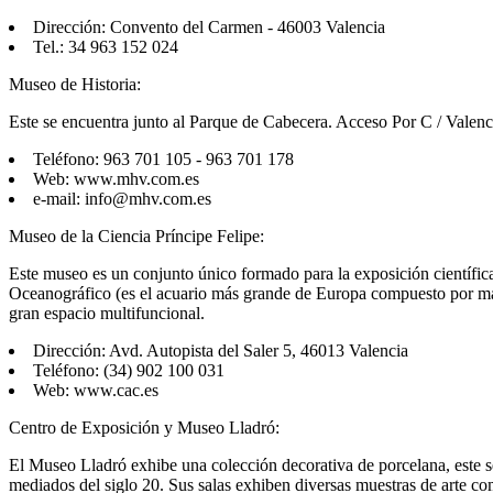
Dirección: Convento del Carmen - 46003 Valencia
Tel.: 34 963 152 024
Museo de Historia:
Este se encuentra junto al Parque de Cabecera. Acceso Por C / Valenci
Teléfono: 963 701 105 - 963 701 178
Web: www.mhv.com.es
e-mail: info@mhv.com.es
Museo de la Ciencia Príncipe Felipe:
Este museo es un conjunto único formado para la exposición científica 
Oceanográfico (es el acuario más grande de Europa compuesto por más 
gran espacio multifuncional.
Dirección: Avd. Autopista del Saler 5, 46013 Valencia
Teléfono: (34) 902 100 031
Web: www.cac.es
Centro de Exposición y Museo Lladró:
El Museo Lladró exhibe una colección decorativa de porcelana, este se
mediados del siglo 20. Sus salas exhiben diversas muestras de arte com