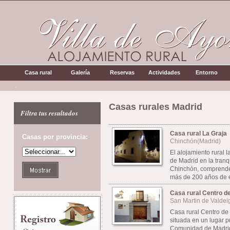
Casa rural
Galería
Reservas
Actividades
Entorno
.
Casas rurales Madrid
Filtra tus resultados
Casa rural La Graja
Casas por provincia:
Chinchón(Madrid)
El alojamiento rural 
de Madrid en la tran
Chinchón, comprende
más de 200 años de e
Casa rural Centro d
San Martin de Valdei
Casa rural Centro de
situada en un lugar pr
Comunidad de Madrid