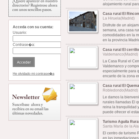
alojamiento rural para
Casa rural El Rincon
La Hiruela(Madrid)
Disfrute de un alojami
Acceda con su cuenta:
semana, una casa rur
Usuario:
comodidades en la mo
en la provincia Madrid
Contrase�a:
Casa rural El cerrillo
Valdemanco(Madrid)
La Casa Rural el Cerr
Valdemanco y compre
especialmente para qu
He olvidado mi contrase�a
encanto de la zona en
Casa rural El Quema
Robledondo(Madrid)
Le damos la bienven
rurales llamadas El 
reina la tranquilidad
puede ofrecer el estar
Turismo Aguila Rura
Santa María de la Al
El centro de turismo 
en las inmediaciones