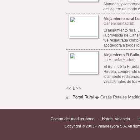
Alameda, y comprende
del viajero un modo de
Alojamiento rural Lo
Canencia(Madrid)
El alojamiento rural 
la provincia de Canenc
fue restaurada compl
acogedora a todos los
Alojamiento El Bulin
La Hiruela(Madrid)
El Bulín de la Hiruel
Hiruela, comprende u
totalmente rediseñad
vacacionales de los vi
<<
1
>>
Portal Rural
� Casas Rurales Madri
Cocina del mediterráneo
·
Hotels Valencia
·
i
Copyright © 2003 - Villadeayora S.A. All righ