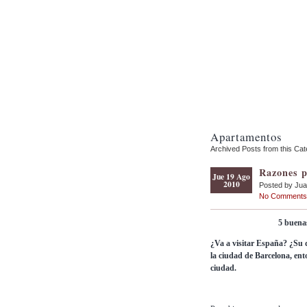
Apartamentos
Archived Posts from this Ca
Razones p
Jue 19 Ago
2010
Posted by Ju
No Comments
5 buena
¿Va a visitar España? ¿Su d
la ciudad de Barcelona, ent
ciudad.