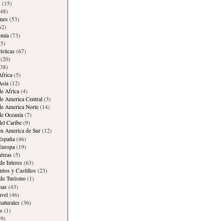
s
(15)
48)
ones
(53)
62)
omía
(73)
5)
ísticas
(67)
(20)
38)
Africa
(5)
Asia
(12)
de Africa
(4)
de America Central
(3)
de America Norte
(14)
de Oceanía
(7)
del Caribe
(9)
en America de Sur
(12)
España
(46)
Europa
(19)
éreas
(5)
de Interes
(63)
os y Castillos
(23)
 de Turismo
(1)
mas
(43)
avel
(46)
naturales
(36)
s
(1)
9)