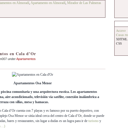
rtamentos en Almoradí
,
Apartamento en Almoradí
,
Mirador de Las Palmeras
Acceso
Casas ru
XHTML
CSS
ntos en Cala d’Or
an007 under
Apartamentos
Apartamentos Osa Menor
 piscina comunitaria y una arquitectura rustica. Los apartamentos
ina, aire acondicionado, televisión vía satélite, conexión inalámbrica a
terraza con sillas, mesa y hamacas.
n Cala d’Or cuenta con 7 playas y es famoso por su puerto deportivo, con
omplejo Osa Menor se sitúa ideal cerca del centro de Cala d’Or, donde se puede
ndas, bares y restaurantes, sin lugar a dudas es un lugra para ir de
turismo
y
s…)