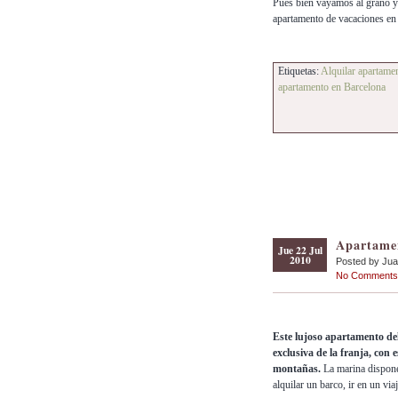
Pues bien vayamos al grano y 
apartamento de vacaciones en
Etiquetas:
Alquilar apartame
apartamento en Barcelona
Apartame
Jue 22 Jul
2010
Posted by Ju
No Comments
Este lujoso apartamento del
exclusiva de la franja, con 
montañas.
La marina dispone
alquilar un barco, ir en un vi