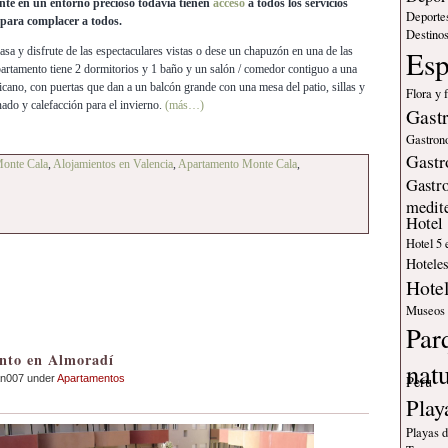
nte en un entorno precioso todavía tienen
acceso
a todos los servicios
Deporte
s para complacer a todos.
Destinos
 casa y disfrute de las espectaculares vistas o dese un chapuzón en una de las
Es
partamento tiene 2 dormitorios y 1 baño y un salón / comedor contiguo a una
icano, con puertas que dan a un balcón grande con una mesa del patio, sillas y
Flora y 
ado y calefacción para el invierno.
(más…)
Gast
Gastron
Gastr
Monte Cala
,
Alojamientos en Valencia
,
Apartamento Monte Cala
,
Gastr
medit
Hotel
Hotel 5 
Hotele
Hote
Museos
Par
nto en Almoradí
nat
an007 under
Apartamentos
Peru
Play
Playas 