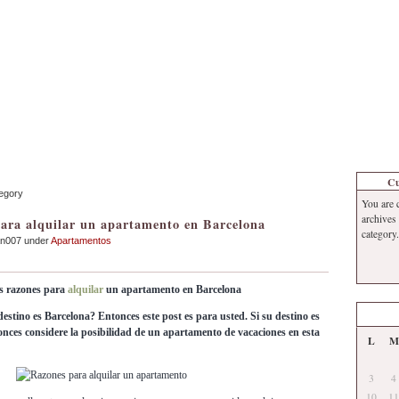
Inicio
Contacto
Información
Tema
Cu
tegory
You are 
archives
ara alquilar un apartamento en Barcelona
category.
an007 under
Apartamentos
s razones para
alquilar
un apartamento en Barcelona
estino es Barcelona? Entonces este post es para usted. Si su destino es
onces considere la posibilidad de un apartamento de vacaciones en esta
L
M
3
4
10
11