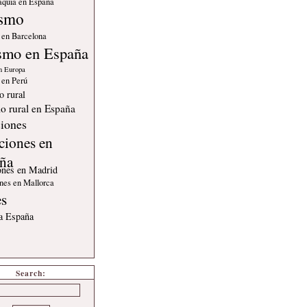
quia en España
ismo
 en Barcelona
smo en España
n Europa
 en Perú
o rural
o rural en España
iones
ciones en
ña
ones en Madrid
nes en Mallorca
es
 a España
Search: