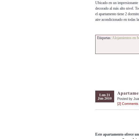
Ubicado en un impresionante c
decorado al más alto nivel. T
el apartamento tiene 2 dormito
aire acondicionado en todas l
Etiquetas:
Alojamientos en 
Apartame
Lun 21
Jun 2010
Posted by Ju
[2] Comments
Este apartamento ofrece un