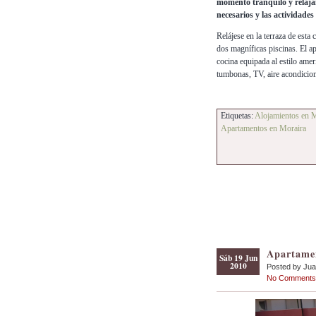
momento tranquilo y relaja
necesarios y las actividade
Relájese en la terraza de esta
dos magníficas piscinas. El a
cocina equipada al estilo amer
tumbonas, TV, aire acondicion
Etiquetas:
Alojamientos en 
Apartamentos en Moraira
Apartame
Sáb 19 Jun
2010
Posted by Ju
No Comments