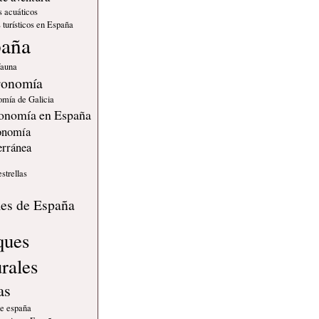
s acuáticos
 turísticos en España
paña
fauna
ronomía
omía de Galicia
onomía en España
onomía
erránea
estrellas
s
les de España
ques
urales
as
de españa