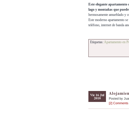
Este elegante apartamento 
lago y montañas que pueden 
hermosamente amueblado y con
Este moderno apartamento se
teléfono, internet de banda a
Etiquetas:
Apartamento en Po
Alojamien
Vie 16 Jul
2010
Posted by Ju
[2] Comments