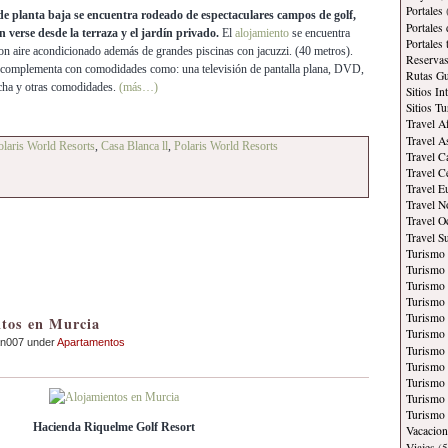
Portales
de planta baja se encuentra rodeado de espectaculares campos de golf,
Portales
verse desde la terraza y el jardín privado.
El
alojamiento
se encuentra
Portales
 aire acondicionado además de grandes piscinas con jacuzzi. (40 metros).
Reservas
 complementa con comodidades como: una televisión de pantalla plana, DVD,
Rutas Gu
ncha y otras comodidades.
(más…)
Sitios In
Sitios Tu
Travel A
Travel A
laris World Resorts
,
Casa Blanca ll
,
Polaris World Resorts
Travel C
Travel C
Travel E
Travel N
Travel O
Travel S
Turismo
Turismo 
Turismo 
Turismo 
Turismo
tos en Murcia
Turismo
an007 under
Apartamentos
Turismo 
Turismo
Turismo 
Turismo
Turismo 
Hacienda Riquelme Golf Resort
Vacacion
Viajes
(5