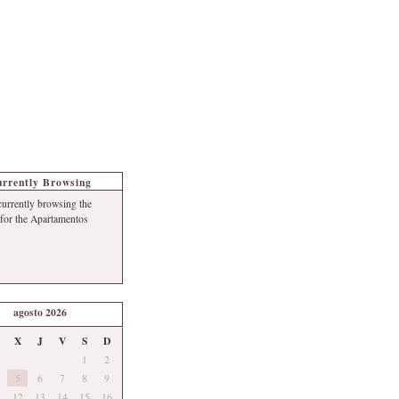
s de Turismo
Autoría
rrently Browsing
currently browsing the
 for the Apartamentos
agosto 2026
X
J
V
S
D
1
2
5
6
7
8
9
12
13
14
15
16