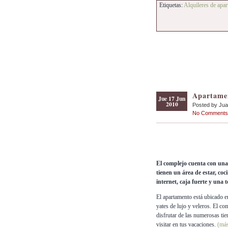
Etiquetas:
Alquileres de apa
Apartame
Jue 17 Jun
2010
Posted by Ju
No Comments
El complejo cuenta con una
tienen un área de estar, coc
internet, caja fuerte y una 
El apartamento está ubicado e
yates de lujo y veleros. El c
disfrutar de las numerosas tie
visitar en tus vacaciones.
(má