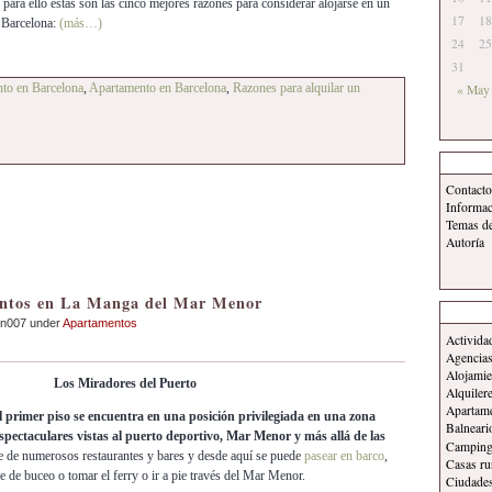
para ello estas son las cinco mejores razones para considerar alojarse en un
17
18
 Barcelona:
(más…)
24
25
31
nto en Barcelona
,
Apartamento en Barcelona
,
Razones para alquilar un
« May
Contacto
Informa
Temas d
Autoría
ntos en La Manga del Mar Menor
an007 under
Apartamentos
Activida
Agencias
Alojamie
Los Miradores del Puerto
Alquiler
Apartam
 primer piso se encuentra en una posición privilegiada en una zona
Balneari
espectaculares vistas al puerto deportivo, Mar Menor y más allá de las
Campin
 de numerosos restaurantes y bares y desde aquí se puede
pasear en barco
,
Casas ru
aje de buceo o tomar el ferry o ir a pie través del Mar Menor.
Ciudade