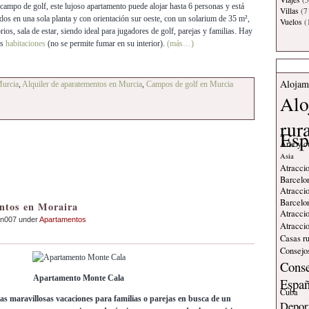
ampo de golf, este lujoso apartamento puede alojar hasta 6 personas y está
Villas
(7
odos en una sola planta y con orientación sur oeste, con un solarium de 35 m²,
Vuelos
(
rios, sala de estar, siendo ideal para jugadores de golf, parejas y familias. Hay
as
habitaciones
(no se permite fumar en su interior).
(más…)
Alojam
Murcia
,
Alquiler de aparatementos en Murcia
,
Campos de golf en Murcia
Alo
rur
Esp
Arte y c
Asia
Atraccio
Barcelo
Atraccio
Barcelo
ntos en Moraira
Atraccio
an007 under
Apartamentos
Atraccio
Casas ru
Consejos
Conse
Apartamento Monte Cala
Espa
Cuba
as maravillosas vacaciones para familias o parejas en busca de un
Deport