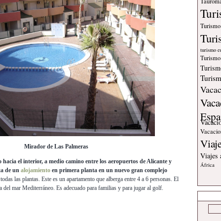
Tauroma
Tur
Turismo
Turi
turismo e
Turismo
Turism
Turism
Vacac
Vaca
Espa
Vacaci
Vacacio
Viaj
Mirador de Las Palmeras
Viajes
 hacia el interior, a medio camino entre los aeropuertos de Alicante y
África
ata de un
alojamiento
en primera planta en un nuevo gran complejo
odas las plantas. Este es un apartamento que alberga entre 4 a 6 personas. El
a del mar Mediterráneo. Es adecuado para familias y para jugar al golf.