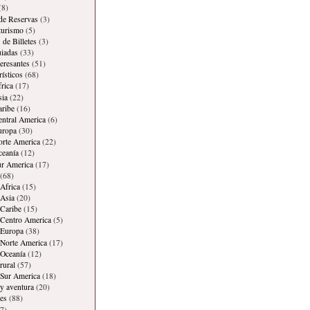
(8)
 de Reservas
(3)
 turismo
(5)
 de Billetes
(3)
iadas
(33)
teresantes
(51)
rísticos
(68)
frica
(17)
sia
(22)
aribe
(16)
entral America
(6)
uropa
(30)
orte America
(22)
ceanía
(12)
ur America
(17)
(68)
Africa
(15)
Asia
(20)
Caribe
(15)
 Centro America
(5)
 Europa
(38)
Norte America
(17)
 Oceanía
(12)
rural
(57)
 Sur America
(18)
y aventura
(20)
es
(88)
7)