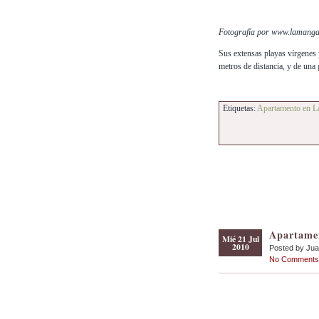
Fotografía por www.lamanga
Sus extensas playas vírgenes 
metros de distancia, y de una 
Etiquetas:
Apartamento en L
Apartamen
Mié 21 Jul
2010
Posted by Ju
No Comments