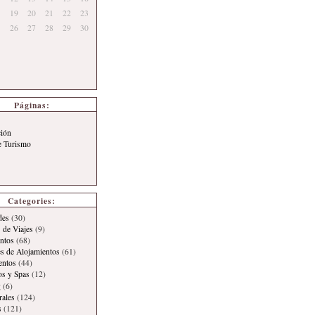
19
20
21
22
23
26
27
28
29
30
Páginas:
ción
e Turismo
Categories:
des
(30)
 de Viajes
(9)
ntos
(68)
es de Alojamientos
(61)
entos
(44)
os y Spas
(12)
g
(6)
rales
(124)
s
(121)