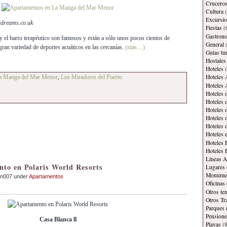
Crucero
Cultura
(
Excursi
dreams.co.uk
Fiestas
(
Gastron
y el barro terapéutico son famosos y están a sólo unos pocos cientos de
General
(
gran variedad de deportes acuáticos en las cercanías.
(más…)
Guías tur
Hostales
Hoteles
(
Hoteles 
a Manga del Mar Menor
,
Los Miradores del Puerto
Hoteles 
Hoteles 
Hoteles 
Hoteles 
Hoteles 
Hoteles 
Hoteles 
Hoteles 
Hoteles 
Líneas A
to en Polaris World Resorts
Lugares 
Monument
an007 under
Apartamentos
Oficinas
Otros te
Otros Tr
Parques 
Pensione
Casa Blanca ll
Playas
(8