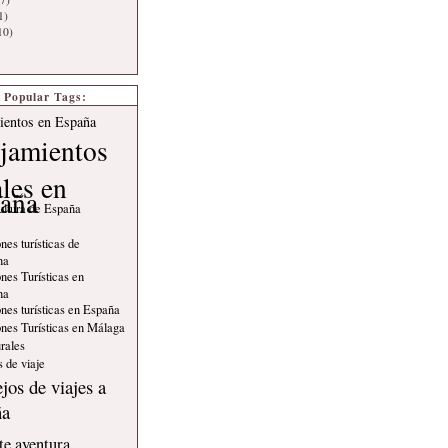
1)
10)
Popular Tags:
ientos en España
jamientos
ales en
aña
ultura de España
nes turísticas de
na
nes Turísticas en
na
nes turísticas en España
nes Turísticas en Málaga
rales
 de viaje
jos de viajes a
ña
e aventura