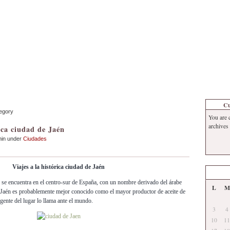
Inicio
Contacto
Información
Tema
Cu
tegory
You are 
archives
ica ciudad de Jaén
min under
Ciudades
Viajes a la histórica ciudad de Jaén
se encuentra en el centro-sur de España, con un nombre derivado del árabe
L
M
 Jaén es probablemente mejor conocido como el mayor productor de aceite de
 gente del lugar lo llama ante el mundo.
3
4
10
11