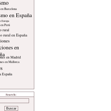
ismo
 en Barcelona
smo en España
n Europa
 en Perú
o rural
o rural en España
iones
ciones en
ña
ones en Madrid
nes en Mallorca
es
 a España
Search: