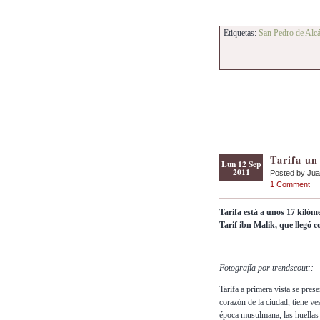
Etiquetas:
San Pedro de Alcá
Tarifa un 
Lun 12 Sep
2011
Posted by Ju
1 Comment
Tarifa está a unos 17 kilóme
Tarif ibn Malik, que llegó c
Fotografía por trendscout::
Tarifa a primera vista se pres
corazón de la ciudad, tiene ve
época musulmana, las huellas 