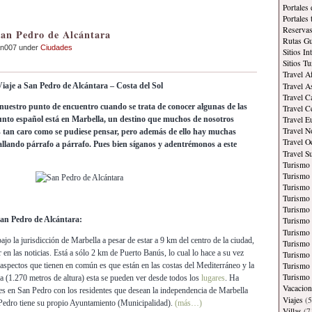
Portales
Portales
Reservas
an Pedro de Alcántara
Rutas Gu
an007 under
Ciudades
Sitios In
Sitios Tu
Travel A
Travel A
iaje a San Pedro de Alcántara – Costa del Sol
Travel C
nuestro punto de encuentro cuando se trata de conocer algunas de las
Travel C
unto español está en Marbella, un destino que muchos de nosotros
Travel E
Travel N
s tan caro como se pudiese pensar, pero además de ello hay muchas
Travel O
allando párrafo a párrafo. Pues bien síganos y adentrémonos a este
Travel S
Turismo
Turismo 
Turismo 
Turismo 
Turismo
San Pedro de Alcántara:
Turismo
Turismo 
ajo la jurisdicción de Marbella a pesar de estar a 9 km del centro de la ciudad,
Turismo
r en las noticias. Está a sólo 2 km de Puerto Banús, lo cual lo hace a su vez
Turismo 
 aspectos que tienen en común es que están en las costas del Mediterráneo y la
Turismo
Turismo 
(1.270 metros de altura) esta se pueden ver desde todos los
lugares
. Ha
Vacacion
s en San Pedro con los residentes que desean la independencia de Marbella
Viajes
(5
 Pedro tiene su propio Ayuntamiento (Municipalidad).
(más…)
Villas
(7