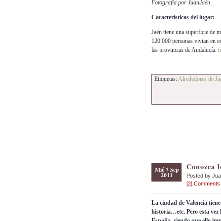
Fotografía por JuanJaén
Características del lugar:
Jaén tiene una superficie de m
120.000 personas vivían en e
las provincias de Andalucía.
Etiquetas:
Alrededores de Ja
Conozca l
Mié 7 Sep
2011
Posted by Ju
[2] Comments
La ciudad de Valencia tien
historia…etc. Pero esta vez
España, siendo que ello impl