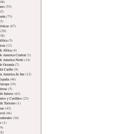
48)
ones
(53)
62)
omía
(73)
5)
ísticas
(67)
(20)
38)
Africa
(5)
Asia
(12)
de Africa
(4)
de America Central
(3)
de America Norte
(14)
de Oceanía
(7)
del Caribe
(9)
en America de Sur
(12)
España
(46)
Europa
(19)
éreas
(5)
de Interes
(63)
os y Castillos
(23)
 de Turismo
(1)
mas
(43)
avel
(46)
naturales
(36)
s
(1)
9)
(8)