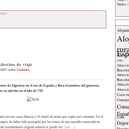
Vuelos
(
ntara
Alojam
Alo
rur
Esp
Arte y c
Asia
destino de viaje
Atraccio
Barcelo
an007 under
Ciudades
Atraccio
Barcelo
Atraccio
tros de Algeciras en el sur de España y lleva el nombre del guerrero,
Atraccio
on su ejército en el año de 710.
Casas ru
Consejos
Conse
Espa
Cuba
enta con sus casas blancas y el viento de arena que sopla casi constante. En el
Deport
stigios de haber sido protegido por los restos de una muralla construida en
del asentamiento original todavía se puede ver.
(más…)
Deporte