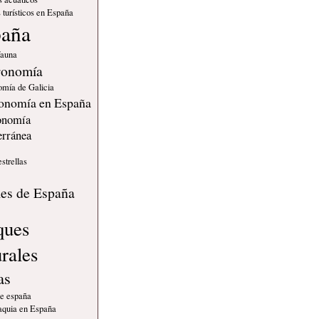
 turísticos en España
paña
fauna
ronomía
omía de Galicia
onomía en España
onomía
erránea
estrellas
s
les de España
ques
urales
as
de españa
quia en España