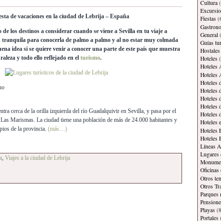
Cultura
(
Excursi
sta de vacaciones en la ciudad de Lebrija – España
Fiestas
(
Gastron
de los destinos a considerar cuando se viene a Sevilla en tu viaje a
General
(
 tranquila para conocerla de palmo a palmo y al no estar muy colmada
Guías tur
uena idea si se quiere venir a conocer una parte de este país que muestra
Hostales
raleza y todo ello reflejado en el
turismo
.
Hoteles
(
Hoteles 
Hoteles 
Hoteles 
ho
Hoteles 
Hoteles 
Hoteles 
tra cerca de la orilla izquierda del río Guadalquivir en Sevilla, y pasa por el
Hoteles 
 Las Marismas. La ciudad tiene una población de más de 24.000 habitantes y
Hoteles 
ios de la provincia.
(más…)
Hoteles 
Hoteles 
Líneas A
Lugares 
a
,
Viajes a la ciudad de Lebrija
Monument
Oficinas
Otros te
Otros Tr
Parques 
Pensione
Playas
(8
Portales