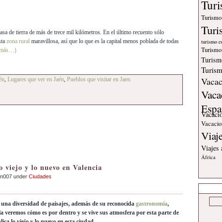
Tur
Turismo
Turi
asa de tierra de más de trece mil kilómetros. En el último recuento sólo
sta
zona rural
maravillosa, así que lo que es la capital menos poblada de todas
turismo e
Turismo
(más…)
Turism
Turism
Vacac
én
,
Lugares que ver en Jaén
,
Pueblos que visitar en Jaen
Vaca
Espa
Vacaci
Vacacio
Viaj
Viajes
África
o viejo y lo nuevo en Valencia
an007 under
Ciudades
e una diversidad de paisajes, además de su reconocida
gastronomía
,
 la veremos cómo es por dentro y se vive sus atmosfera por esta parte de
ica lo viejo y lo nuevo en esta ciudad.