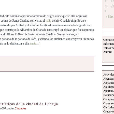
17
18
24
25
31
dad está dominada por una fortaleza de origen árabe que se alza orgullosa
« May
 colina de Santa Catalina con vistas al
valle
del río Guadalquivir. Esta se
onstruida por Aníbal y el sitio fue fortificado continuamente a lo largo de los
 que construyo la Alhambra de Granada construyó un alcázar que fue capturado
ando III en 1246 en la fiesta de Santa Catalina. Santa Catalina, en
la patrona de la patrona de Jaén, y cuando los cristianos construyeron un nuevo
Contacto
itio se lo dedicaron a ella.
(más…)
Informa
Temas d
Autoría
Activida
Agencias
Alojamie
Alquiler
Apartam
Balneari
Campin
urísticos de la ciudad de Lebrija
Casas ru
Ciudade
an007 under
Ciudades
Crucero