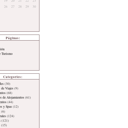
19
20
21
22
23
26
27
28
29
30
Páginas:
ción
e Turismo
Categories:
des
(30)
 de Viajes
(9)
ntos
(68)
es de Alojamientos
(61)
entos
(44)
os y Spas
(12)
g
(6)
rales
(124)
s
(121)
s
(15)