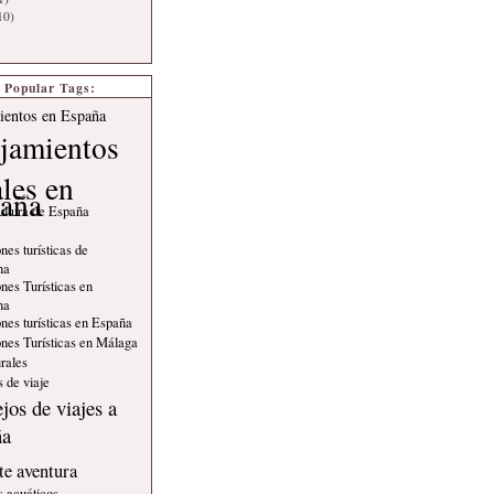
10)
Popular Tags:
ientos en España
jamientos
ales en
aña
ultura de España
nes turísticas de
na
nes Turísticas en
na
nes turísticas en España
nes Turísticas en Málaga
rales
 de viaje
jos de viajes a
ña
e aventura
s acuáticos