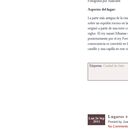
Fotografía por JuanJaén
Aspectos del lugar:
La parte más antigua de la ciu
sobre un espolón rocoso en la
originó a partir de una torre c
siglos. El rey nazarí Alhamar
posteriormente por el rey Fern
consecuencia se convirtió en 
castillo y una capilla en este s
Etiquetas:
Ciudad de Jaén
Lugares t
Lun 26 Sep
2011
Posted by Ju
No Comments