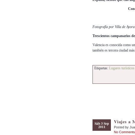
Cono
Fotografía por Villa de Ayora
Trescientos campanarios de
Valencia es conocida como una
también es tercera ciudad má
Etiquetas:
Lugares turísticos
Viajes a 
Sáb 3 Sep
2011
Posted by Ju
No Comments