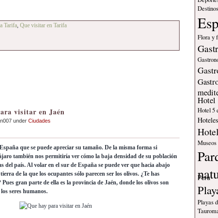
Destinos
Es
a Tarifa
,
Que visitar en Tarifa
Flora y 
Gast
Gastron
Gastr
Gastr
medit
Hotel
Hotel 5 
ara visitar en Jaén
Hotele
an007 under
Ciudades
Hote
Museos
 España que se puede apreciar su tamaño. De la misma forma si
Par
ájaro también nos permitiría ver cómo la baja densidad de su población
as del país. Al volar en el sur de España se puede ver que hacia abajo
nat
ierra de la que los ocupantes sólo parecen ser los olivos. ¿Te has
Peru
Pues gran parte de ella es la provincia de Jaén, donde los olivos son
Play
los seres humanos.
Playas 
Tauroma