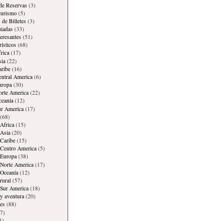
 de Reservas
(3)
 turismo
(5)
 de Billetes
(3)
iadas
(33)
teresantes
(51)
rísticos
(68)
frica
(17)
sia
(22)
aribe
(16)
entral America
(6)
uropa
(30)
orte America
(22)
ceanía
(12)
ur America
(17)
(68)
Africa
(15)
Asia
(20)
Caribe
(15)
 Centro America
(5)
 Europa
(38)
Norte America
(17)
 Oceanía
(12)
rural
(57)
 Sur America
(18)
y aventura
(20)
es
(88)
7)
1)