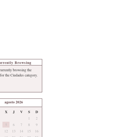
s de Turismo
Autoría
rrently Browsing
currently browsing the
 for the Ciudades category.
agosto 2026
X
J
V
S
D
1
2
5
6
7
8
9
12
13
14
15
16