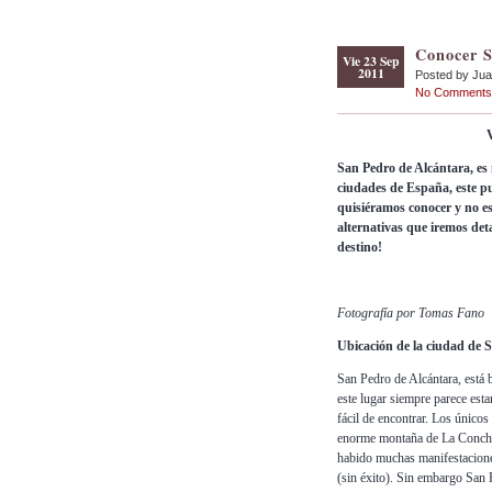
Conocer S
Vie 23 Sep
2011
Posted by Ju
No Comments
V
San Pedro de Alcántara, es 
ciudades de España, este p
quisiéramos conocer y no e
alternativas que iremos det
destino!
Fotografía por Tomas Fano
Ubicación de la ciudad de 
San Pedro de Alcántara, está b
este lugar siempre parece esta
fácil de encontrar. Los únicos
enorme montaña de La Concha 
habido muchas manifestacione
(sin éxito). Sin embargo San