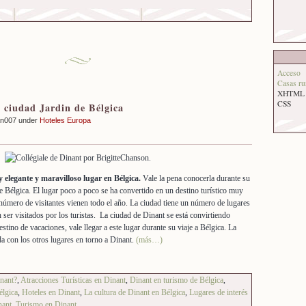
Acceso
Casas ru
XHTML
CSS
a ciudad Jardin de Bélgica
an007 under
Hoteles Europa
elegante y maravilloso lugar en Bélgica.
Vale la pena conocerla durante su
e Bélgica. El lugar poco a poco se ha convertido en un destino turístico muy
 número de visitantes vienen todo el año. La ciudad tiene un número de lugares
n ser visitados por los turistas. La ciudad de Dinant se está convirtiendo
tino de vacaciones, vale llegar a este lugar durante su viaje a Bélgica. La
a con los otros lugares en torno a Dinant.
(más…)
nant?
,
Atracciones Turísticas en Dinant
,
Dinant en turismo de Bélgica
,
élgica
,
Hoteles en Dinant
,
La cultura de Dinant en Bélgica
,
Lugares de interés
nant
,
Turismo en Dinant