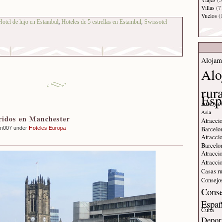
Villas
(7
Vuelos
(
Hotel de lujo en Estambul
,
Hoteles de 5 estrellas en Estambul
,
Swissotel
Alojam
Alo
rur
Esp
Arte y c
Asia
ridos en Manchester
Atraccio
Barcelo
an007 under
Hoteles Europa
Atraccio
Barcelo
Atraccio
Atraccio
Casas ru
Consejos
Conse
Espa
Cuba
Deport