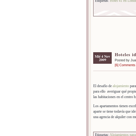
Etiquetas:
Hotel 41 en Lond
Hoteles i
Mié 4 Nov
2009
Posted by Ju
[6] Comments
El desafío de
alojamiento
para
para ello averiguar qué propi
las habitaciones en el centro
Los apartamentos tienen excel
aparte se tiene todavía que ide
una agencia de alquiler con m
Etiquetas:
Alojamientos para