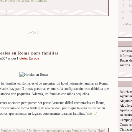
res
,
Hoteles de calidad en Londres
17
18
24
25
31
« May
Contacto
deales en Roma para familias
Informa
an007 under
Hoteles Europa
Temas d
Autoría
 las familias en Roma, es el de encontrar un hotel netamente familiar en Roma,
edades hay para 3 o más personas en una sola configuración, esto debido a que
Activida
 histórico don pequeñas. Además, las familias con niños pequeños.
Agencias
Alojamie
entes opciones pero parece ser particularmente difícil encontrarlos en Roma,
Alquiler
ntificar uno de forma fiable y de alta calidad, por lo que la terea es buscar en
Apartam
uchos apartamentos en lugares convenientes para las familias.
(más…)
Balneari
Campin
Casas ru
Ciudade
 familias en Roma
,
Alquileres de apartamentos para familias en Roma
,
Hotel