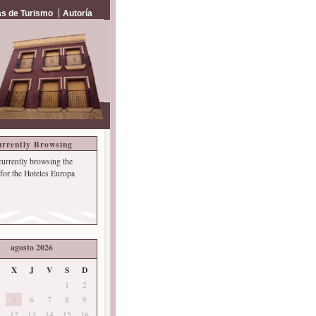
s de Turismo
Autoría
rrently Browsing
currently browsing the
 for the Hoteles Europa
agosto 2026
X
J
V
S
D
1
2
5
6
7
8
9
12
13
14
15
16