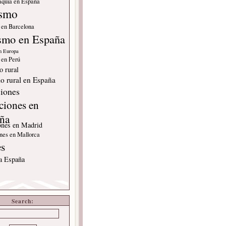
quia en España
ismo
 en Barcelona
smo en España
n Europa
 en Perú
o rural
o rural en España
iones
ciones en
ña
ones en Madrid
nes en Mallorca
es
 a España
Search: