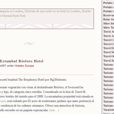
Portales
Portales
Portales
ategoría en Londres
,
Disfrutar de una noche en un hotel en Londres
,
Hoteles
Reservas
n Oriental Hyde Park
Rutas Gu
Sitios In
Sitios Tu
Travel A
Travel A
Travel C
Travel C
Travel E
Travel N
Travel O
 Estambul Bósforo Hotel
Travel S
Turismo
an007 under
Hoteles Europa
Turismo 
Turismo 
Turismo 
Turismo
Turismo
erante vegetación con vistas al deslumbrante Bósforo, el Swissotel ha
Turismo 
 y lujo, de categoría cinco estrellas. Considerado en la lista de Travel &
Turismo
res hoteles del mundo para el 2009. La encantadora propiedad está situada en
Turismo 
rquía
, está rodeado por 65 acres de exuberantes jardines que antes pertenecía al
Turismo
Turismo 
 residencia de los sultanes otomanos. Ofrece una atmosfera de historia,
Vacacion
 ello envuelto en un paquete espectacular.
(más…)
Viajes
(5