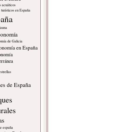
s acuáticos
 turísticos en España
paña
fauna
ronomía
omía de Galicia
onomía en España
onomía
erránea
estrellas
s
les de España
ques
urales
as
de españa