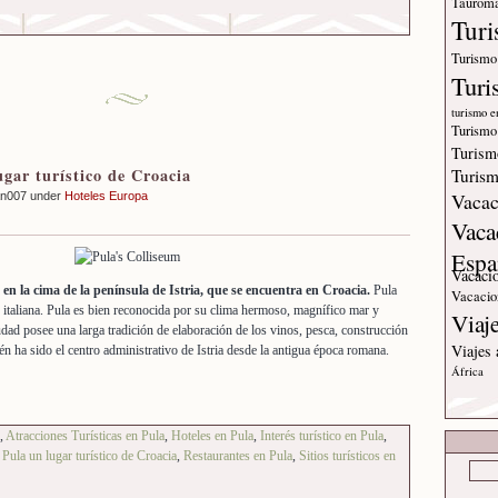
Tauroma
Tur
Turismo
Turi
turismo e
Turismo
Turism
ugar turístico de Croacia
Turism
Vacac
an007 under
Hoteles Europa
Vaca
Espa
Vacaci
en la cima de la península de Istria, que se encuentra en Croacia.
Pula
Vacacio
 italiana. Pula es bien reconocida por su clima hermoso, magnífico mar y
Viaj
udad posee una larga tradición de elaboración de los vinos, pesca, construcción
Viajes
én ha sido el centro administrativo de Istria desde la antigua época romana.
África
,
Atracciones Turísticas en Pula
,
Hoteles en Pula
,
Interés turístico en Pula
,
,
Pula un lugar turístico de Croacia
,
Restaurantes en Pula
,
Sitios turísticos en