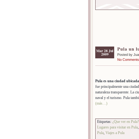
Pula un l
Mar 28 Jul
2009
Posted by Ju
No Comments
Pula es una ciudad ubicada 
fue principalmente una ciudad
naturaleza transparente. La ci
naval y el turismo. Pula tambi
(más…)
Etiquetas:
¿Que ver en Pula?
Lugares para visitar en Pula
Pula
,
Viajes a Pula