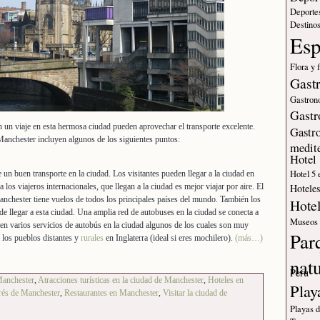
Deporte
Destinos
Es
Flora y 
Gast
Gastron
Gastr
an un viaje en esta hermosa ciudad pueden aprovechar el transporte excelente.
Gastr
anchester incluyen algunos de los siguientes puntos:
medit
Hotel
Hotel 5 
un buen transporte en la ciudad. Los visitantes pueden llegar a la ciudad en
Hotele
 los viajeros internacionales, que llegan a la ciudad es mejor viajar por aire. El
anchester tiene vuelos de todos los principales países del mundo. También los
Hote
de llegar a esta ciudad. Una amplia red de autobuses en la ciudad se conecta a
Museos
sten varios servicios de autobús en la ciudad algunos de los cuales son muy
Par
a los pueblos distantes y
rurales
en Inglaterra (ideal si eres mochilero).
(más…)
nat
Peru
Manchester
,
Atracciones turísticas en la ciudad de Manchester
,
Hoteles en
Play
erés de Manchester
,
Restaurantes en Manchester
,
Visitar la ciudad de
Playas 