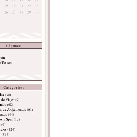
19
20
21
22
23
26
27
28
29
30
Páginas:
ción
e Turismo
Categories:
des
(30)
 de Viajes
(9)
ntos
(68)
es de Alojamientos
(61)
entos
(44)
os y Spas
(12)
g
(6)
rales
(124)
s
(121)