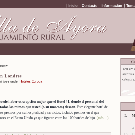
Inicio
Contacto
Información
Tema
Cu
tegory
You are 
archives
en Londres
category.
minjose under
Hoteles Europa
o puede haber otra opción mejor que el Hotel 41, donde el personal del
todos los mimos que usted (o su mascota) desean.
Este elegante hotel de
s premios por su hospitalidad y servicios, incluido premios en el que
L
M
res en el Reino Unido ya que figuran entre los 100 hoteles de lujo.
(más…)
3
4
10
11