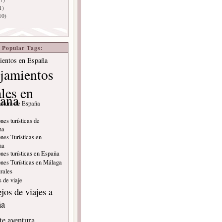
1)
10)
Popular Tags:
ientos en España
jamientos
ales en
aña
ultura de España
nes turísticas de
na
nes Turísticas en
na
nes turísticas en España
nes Turísticas en Málaga
rales
 de viaje
jos de viajes a
ña
e aventura