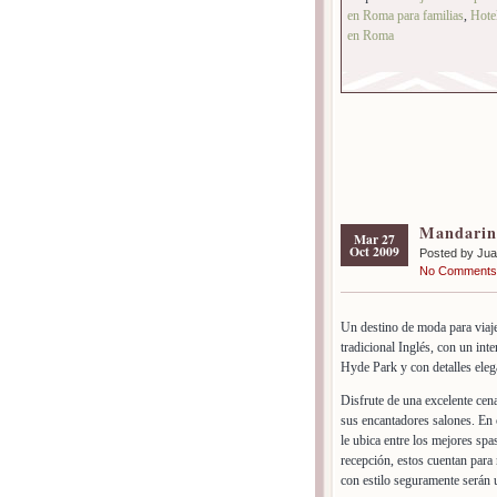
en Roma para familias
,
Hotel
en Roma
Mandarin 
Mar 27
Oct 2009
Posted by Ju
No Comments
Un destino de moda para viajer
tradicional Inglés, con un int
Hyde Park y con detalles elega
Disfrute de una excelente cena
sus encantadores salones. En c
le ubica entre los mejores spa
recepción, estos cuentan para 
con estilo seguramente serán 