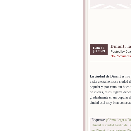
Dinant, l
Dom 12
Jul 2009
Posted by Ju
No Comments
La ciudad de Dinant es muy 
visita a esta hermosa ciudad d
popular y, por tanto, un buen
de interés, estos lugares debe
gradualmente en un popular des
ciudad está muy bien conectad
Etiquetas:
¿Cómo llegar a Di
Dinant la ciudad Jardin de B
en Dinant
,
Transporte en Di