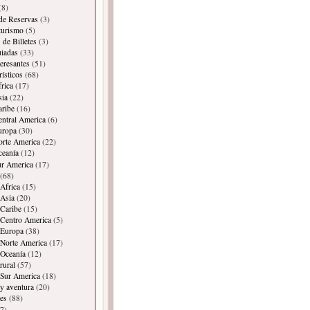
(8)
 de Reservas
(3)
 turismo
(5)
 de Billetes
(3)
iadas
(33)
teresantes
(51)
rísticos
(68)
frica
(17)
sia
(22)
aribe
(16)
entral America
(6)
uropa
(30)
orte America
(22)
ceanía
(12)
ur America
(17)
(68)
Africa
(15)
Asia
(20)
Caribe
(15)
 Centro America
(5)
 Europa
(38)
Norte America
(17)
 Oceanía
(12)
rural
(57)
 Sur America
(18)
y aventura
(20)
es
(88)
7)