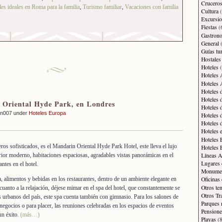
Crucero
es ideales en Roma para la familia
,
Turismo familiar
,
Vacaciones con familia
Cultura
(
Excursi
Fiestas
(
Gastron
General
(
Guías tur
Hostales
Hoteles
(
Hoteles 
Hoteles 
Hoteles 
Hoteles 
Oriental Hyde Park, en Londres
Hoteles 
an007 under
Hoteles Europa
Hoteles 
Hoteles 
Hoteles 
Hoteles 
os sofisticados, es el Mandarin Oriental Hyde Park Hotel, este lleva el lujo
Hoteles 
Líneas A
erior moderno, habitaciones espaciosas, agradables vistas panorámicas en el
Lugares 
ntes en el hotel.
Monument
, alimentos y bebidas en los restaurantes, dentro de un ambiente elegante en
Oficinas
Otros te
uanto a la relajación, déjese mimar en el spa del hotel, que constantemente se
Otros Tr
s urbanos del país, este spa cuenta también con gimnasio. Para los salones de
Parques 
negocios o para placer, las reuniones celebradas en los espacios de eventos
Pensione
un éxito.
(más…)
Playas
(8