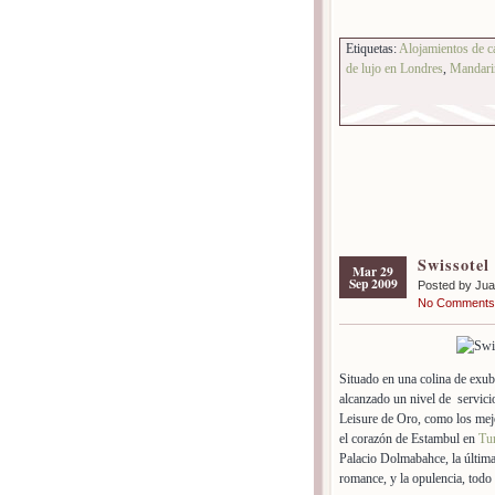
Etiquetas:
Alojamientos de c
de lujo en Londres
,
Mandari
Swissotel
Mar 29
Sep 2009
Posted by Ju
No Comments
Situado en una colina de exub
alcanzado un nivel de servicio
Leisure de Oro, como los mejo
el corazón de Estambul en
Tu
Palacio Dolmabahce, la última
romance, y la opulencia, todo