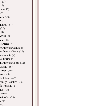
s
(15)
48)
ones
(53)
62)
omía
(73)
5)
ísticas
(67)
(20)
38)
Africa
(5)
Asia
(12)
de Africa
(4)
de America Central
(3)
de America Norte
(14)
de Oceanía
(7)
del Caribe
(9)
en America de Sur
(12)
España
(46)
Europa
(19)
éreas
(5)
de Interes
(63)
os y Castillos
(23)
 de Turismo
(1)
mas
(43)
avel
(46)
naturales
(36)
s
(1)
9)