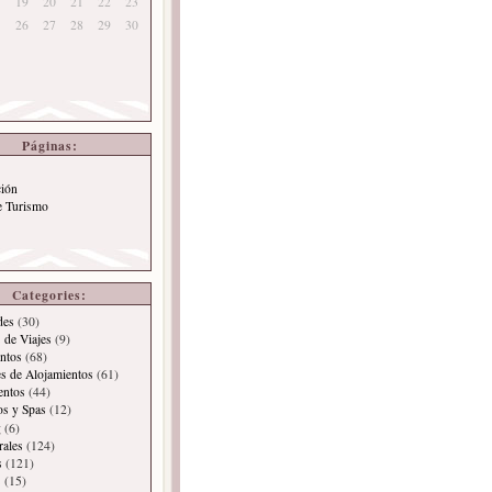
19
20
21
22
23
26
27
28
29
30
Páginas:
ción
e Turismo
Categories:
des
(30)
 de Viajes
(9)
ntos
(68)
es de Alojamientos
(61)
entos
(44)
os y Spas
(12)
g
(6)
rales
(124)
s
(121)
s
(15)