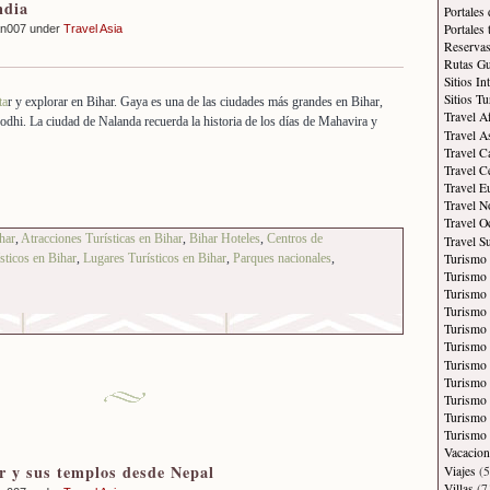
ndia
Portales
Portales
an007 under
Travel Asia
Reservas
Rutas Gu
Sitios In
Sitios Tu
ta
r y explorar en Bihar. Gaya es una de las ciudades más grandes en Bihar,
Travel A
hi. La ciudad de Nalanda recuerda la historia de los días de Mahavira y
Travel A
Travel C
Travel C
Travel E
Travel N
Travel O
har
,
Atracciones Turísticas en Bihar
,
Bihar Hoteles
,
Centros de
Travel S
Turismo
sticos en Bihar
,
Lugares Turísticos en Bihar
,
Parques nacionales
,
Turismo 
Turismo 
Turismo 
Turismo
Turismo
Turismo 
Turismo
Turismo 
Turismo
Turismo 
Vacacion
 y sus templos desde Nepal
Viajes
(5
Villas
(7