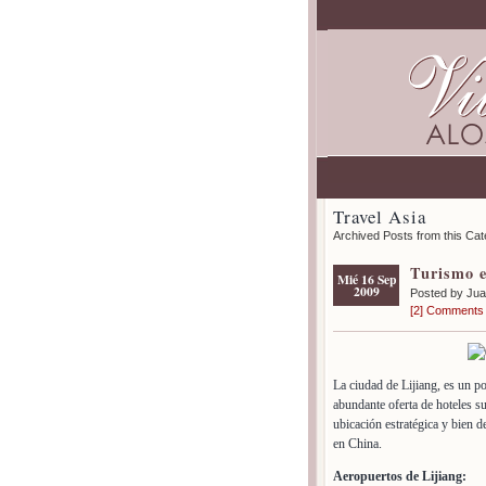
Travel Asia
Archived Posts from this Ca
Turismo e
Mié 16 Sep
2009
Posted by Ju
[2] Comments
La ciudad de Lijiang, es un po
abundante oferta de hoteles s
ubicación estratégica y bien d
en China.
Aeropuertos de Lijiang: