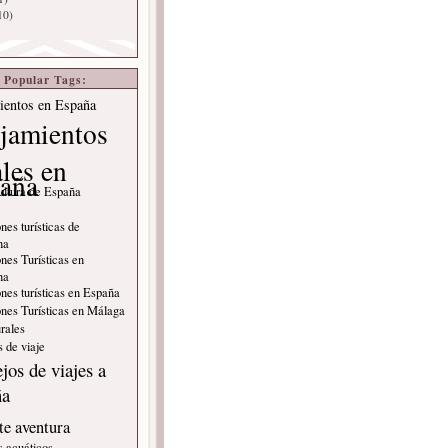
10)
Popular Tags:
ientos en España
jamientos
ales en
aña
ultura de España
nes turísticas de
na
nes Turísticas en
na
nes turísticas en España
nes Turísticas en Málaga
rales
 de viaje
jos de viajes a
ña
e aventura
s acuáticos