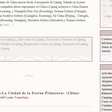
17
18
antes de China operan desde el aeropuerto de Lijiang. Situado en la parte
24
25
compañías aéreas importantes en China a Lijiang incluyen a: China Eastern
31
 Kunming, y Shanghai) Deer Aire (Kunming), Sichuan Airlines (Chengdu,
 Southern Airlines (Guanghou, Kunming), Air China (Beijing, , Chengdu,
« May
 (Kunming, Shanghai), Shenzhen Airlines (Shenzhen) y Xiamen Airlines
n).
(más…)
Contacto
e en Lijiang?
,
¿Que visitar en Lijiang?
,
Atracciones Turísticas en Lijiang
,
Informa
,
Hoteles en Lijiang
,
Restaurantes y bares en Lijiang
,
Transporte en Lijiang
,
Temas d
 Lijiang
Autoría
Activida
Agencias
Alojamie
Alquiler
Apartam
La Ciudad de la Eterna Primavera» (China)
Balneari
Campin
an007 under
Travel Asia
Casas ru
Ciudade
Crucero