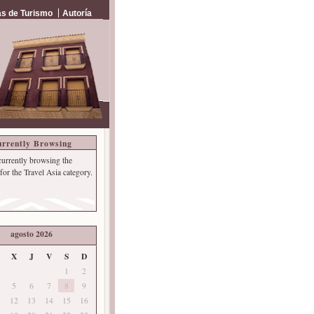
s de Turismo
Autoría
rrently Browsing
currently browsing the
for the Travel Asia category.
agosto 2026
X
J
V
S
D
1
2
5
6
7
8
9
12
13
14
15
16