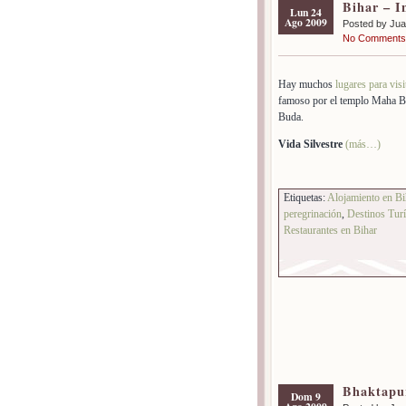
Bihar – I
Lun 24
Ago 2009
Posted by Ju
No Comments
Hay muchos
lugares para visi
famoso por el templo Maha Bod
Buda.
Vida Silvestre
(más…)
Etiquetas:
Alojamiento en Bi
peregrinación
,
Destinos Turí
Restaurantes en Bihar
Bhaktapur
Dom 9