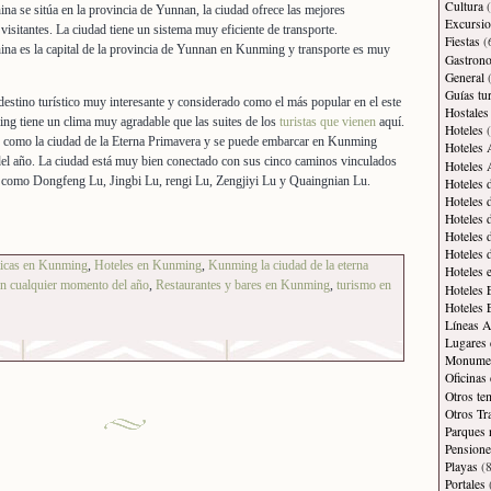
Cultura
(
a se sitúa en la provincia de Yunnan, la ciudad ofrece las mejores
Excursi
 visitantes. La ciudad tiene un sistema muy eficiente de transporte.
Fiestas
(
na es la capital de la provincia de Yunnan en Kunming y transporte es muy
Gastron
General
(
Guías tur
stino turístico muy interesante y considerado como el más popular en el este
Hostales
ng tiene un clima muy agradable que las suites de los
turistas que vienen
aquí.
Hoteles
(
o como la ciudad de la Eterna Primavera y se puede embarcar en Kunming
Hoteles 
del año. La ciudad está muy bien conectado con sus cinco caminos vinculados
Hoteles 
 como Dongfeng Lu, Jingbi Lu, rengi Lu, Zengjiyi Lu y Quaingnian Lu.
Hoteles 
Hoteles 
Hoteles 
Hoteles 
Hoteles 
ticas en Kunming
,
Hoteles en Kunming
,
Kunming la ciudad de la eterna
Hoteles 
n cualquier momento del año
,
Restaurantes y bares en Kunming
,
turismo en
Hoteles 
Hoteles 
Líneas A
Lugares 
Monument
Oficinas
Otros te
Otros Tr
Parques 
Pensione
Playas
(8
Portales