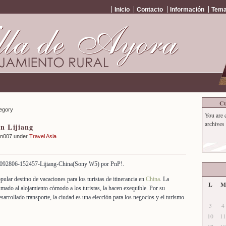
Inicio
Contacto
Información
Tema
Cu
tegory
You are 
archives 
n Lijiang
an007 under
Travel Asia
pular destino de vacaciones para los turistas de itinerancia en
China
. La
L
M
umado al alojamiento cómodo a los turistas, la hacen exequible. Por su
esarrollado transporte, la ciudad es una elección para los negocios y el turismo
3
4
10
11