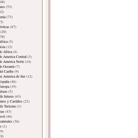
48)
ones
(53)
62)
omía
(73)
5)
ísticas
(67)
(20)
38)
Africa
(5)
Asia
(12)
de Africa
(4)
de America Central
(3)
de America Norte
(14)
de Oceanía
(7)
del Caribe
(9)
en America de Sur
(12)
España
(46)
Europa
(19)
éreas
(5)
de Interes
(63)
os y Castillos
(23)
 de Turismo
(1)
mas
(43)
avel
(46)
naturales
(36)
s
(1)
9)
(8)