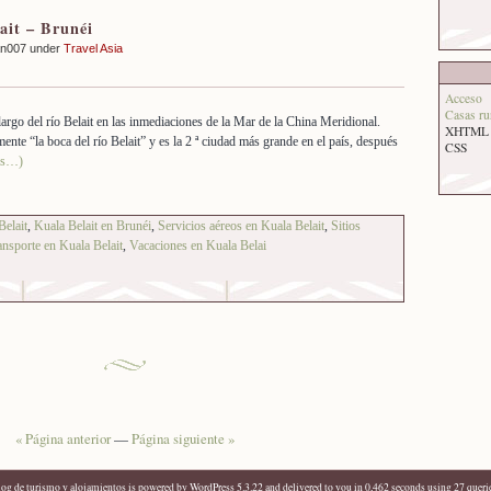
ait – Brunéi
an007 under
Travel Asia
Acceso
Casas ru
 largo del río Belait en las inmediaciones de la Mar de la China Meridional.
XHTML
lmente “la boca del río Belait” y es la 2 ª ciudad más grande en el país, después
CSS
ás…)
Belait
,
Kuala Belait en Brunéi
,
Servicios aéreos en Kuala Belait
,
Sitios
ansporte en Kuala Belait
,
Vacaciones en Kuala Belai
« Página anterior
—
Página siguiente »
log de turismo y alojamientos
is powered by
WordPress 5.3.22
and delivered to you in 0,462 seconds using 27 queri