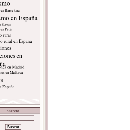
ismo
 en Barcelona
smo en España
n Europa
 en Perú
o rural
o rural en España
iones
ciones en
ña
ones en Madrid
nes en Mallorca
es
 a España
Search: