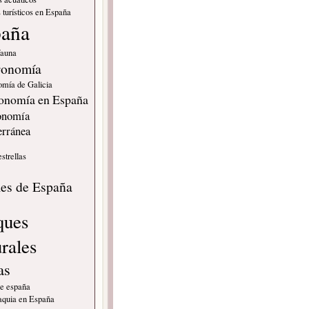
 turísticos en España
paña
fauna
ronomía
omía de Galicia
onomía en España
onomía
erránea
estrellas
s
les de España
ques
urales
as
de españa
quia en España