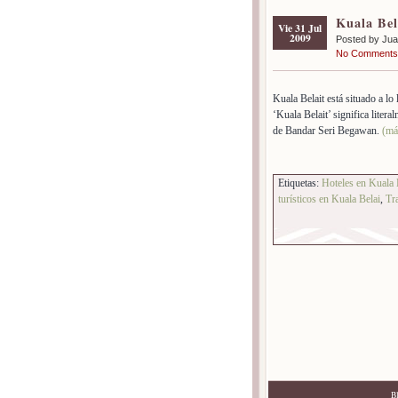
Kuala Bel
Vie 31 Jul
2009
Posted by Ju
No Comments
Kuala Belait está situado a lo
‘Kuala Belait’ significa litera
de Bandar Seri Begawan.
(m
Etiquetas:
Hoteles en Kuala 
turísticos en Kuala Belai
,
Tr
B