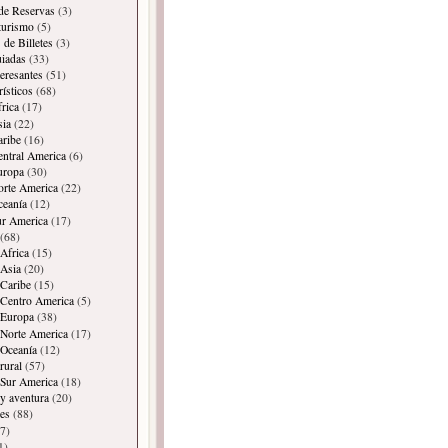
 de Reservas
(3)
 turismo
(5)
 de Billetes
(3)
iadas
(33)
teresantes
(51)
rísticos
(68)
frica
(17)
sia
(22)
aribe
(16)
entral America
(6)
uropa
(30)
orte America
(22)
ceanía
(12)
ur America
(17)
(68)
Africa
(15)
Asia
(20)
Caribe
(15)
 Centro America
(5)
 Europa
(38)
Norte America
(17)
 Oceanía
(12)
rural
(57)
 Sur America
(18)
y aventura
(20)
es
(88)
7)
1)