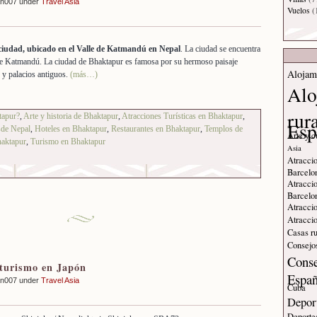
an007 under
Travel Asia
Vuelos
(
ciudad, ubicado en el Valle de Katmandú en Nepal
. La ciudad se encuentra
 de Katmandú. La ciudad de Bhaktapur es famosa por su hermoso paisaje
Alojam
s y palacios antiguos.
(más…)
Alo
rur
tapur?
,
Arte y historia de Bhaktapur
,
Atracciones Turísticas en Bhaktapur
,
Esp
sde Nepal
,
Hoteles en Bhaktapur
,
Restaurantes en Bhaktapur
,
Templos de
Arte y c
haktapur
,
Turismo en Bhaktapur
Asia
Atraccio
Barcelo
Atraccio
Barcelo
Atraccio
Atraccio
Casas ru
Consejos
Conse
 turismo en Japón
Espa
an007 under
Travel Asia
Cuba
Deport
Deporte