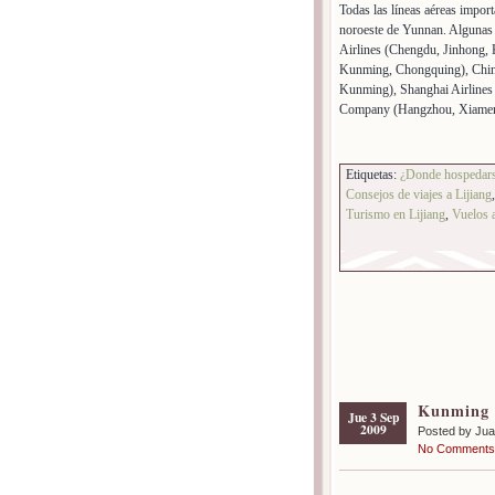
Todas las líneas aéreas import
noroeste de Yunnan. Algunas 
Airlines (Chengdu, Jinhong,
Kunming, Chongquing), China
Kunming), Shanghai Airlines
Company (Hangzhou, Xiame
Etiquetas:
¿Donde hospedars
Consejos de viajes a Lijiang
Turismo en Lijiang
,
Vuelos a
Kunming «
Jue 3 Sep
2009
Posted by Ju
No Comments