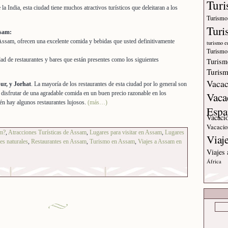
Tur
la India, esta ciudad tiene muchos atractivos turísticos que deleitaran a los
Turismo
Turi
ssam:
Assam, ofrecen una excelente comida y bebidas que usted definitivamente
turismo e
Turismo
ad de restaurantes y bares que están presentes como los siguientes
Turism
Turism
Vacac
ur, y Jorhat
. La mayoría de los restaurantes de esta ciudad por lo general son
 disfrutar de una agradable comida en un buen precio razonable en los
Vaca
én hay algunos restaurantes lujosos.
(más…)
Espa
Vacaci
Vacacio
am?
,
Atracciones Turísticas de Assam
,
Lugares para visitar en Assam
,
Lugares
Viaj
es naturales
,
Restaurantes en Assam
,
Turismo en Assam
,
Viajes a Assam en
Viajes
África