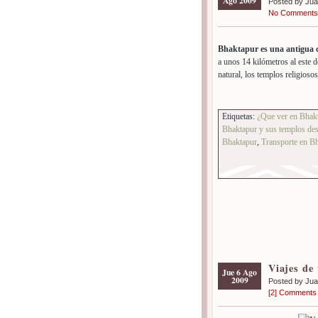
Ago 2009
Posted by Ju
No Comments
Bhaktapur es una antigua 
a unos 14 kilómetros al este
natural, los templos religioso
Etiquetas:
¿Que ver en Bhak
Bhaktapur y sus templos de
Bhaktapur
,
Transporte en B
Viajes de
Jue 6 Ago
2009
Posted by Ju
[2] Comments