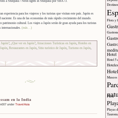
Destinos
Es
an experiencia para los viajeros y los turistas que visitan este país. Japón es
ol naciente. Es una de las economías de más rápido crecimiento del mundo.
Flora y 
o patrimonio cultural. Los viajes a Japón serán de gran ayuda para los turistas
Gast
s internacionales.
(más…)
Gastron
Gastr
 Japón?
,
¿Que ver en Japón?
,
Atracciones Turísticas en Japón
,
Hoteles en
Gastr
 Japón
,
Restaurantes en Japón
,
Sitio turístico de Japón
,
Turismo en Japón
,
medit
Hotel
Hotel 5 
Hotele
Hote
Museos
Par
nat
Peru
Assam en la India
Play
an007 under
Travel Asia
Playas 
Tauroma