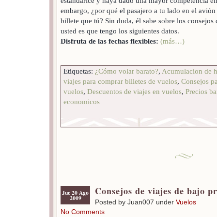
estandarice y haya dado una mayor competencia en l
embargo, ¿por qué el pasajero a tu lado en el avió
billete que tú? Sin duda, él sabe sobre los consejos
usted es que tengo los siguientes datos.
Disfruta de las fechas flexibles:
(más…)
Etiquetas:
¿Cómo volar barato?
,
Acumulacion de h
viajes para comprar billetes de vuelos
,
Consejos pa
vuelos
,
Descuentos de viajes en vuelos
,
Precios ba
economicos
Consejos de viajes de bajo p
Jue 20 Ago
2009
Posted by Juan007 under
Vuelos
No Comments