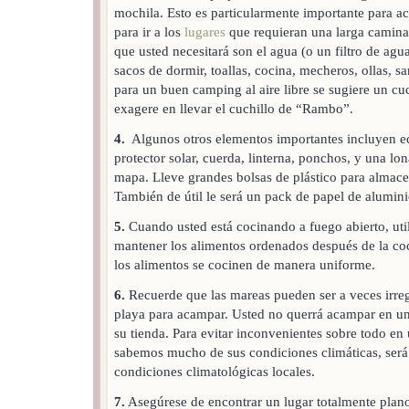
mochila. Esto es particularmente importante para a
para ir a los
lugares
que requieran una larga caminat
que usted necesitará son el agua (o un filtro de ag
sacos de dormir, toallas, cocina, mecheros, ollas, s
para un buen camping al aire libre se sugiere un cuc
exagere en llevar el cuchillo de “Rambo”.
4.
Algunos otros elementos importantes incluyen eq
protector solar, cuerda, linterna, ponchos, y una l
mapa. Lleve grandes bolsas de plástico para almacen
También de útil le será un pack de papel de alumini
5.
Cuando usted está cocinando a fuego abierto, util
mantener los alimentos ordenados después de la c
los alimentos se cocinen de manera uniforme.
6.
Recuerde que las mareas pueden ser a veces irreg
playa para acampar. Usted no querrá acampar en u
su tienda. Para evitar inconvenientes sobre todo en
sabemos mucho de sus condiciones climáticas, será pr
condiciones climatológicas locales.
7.
Asegúrese de encontrar un lugar totalmente plano p