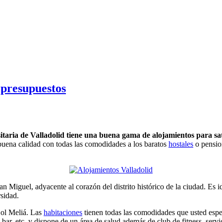
 presupuestos
ria de Valladolid tiene una buena gama de alojamientos para satisf
uena calidad con todas las comodidades a los baratos
hostales
o pension
an Miguel, adyacente al corazón del distrito histórico de la ciudad. Es 
sidad.
 Sol Meliá. Las
habitaciones
tienen todas las comodidades que usted espera
 bar, etc y dispone de un área de salud además de club de fitness, servic