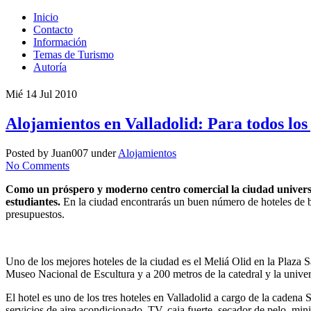
Inicio
Contacto
Información
Temas de Turismo
Autoría
Mié 14 Jul 2010
Alojamientos en Valladolid: Para todos los
Posted by Juan007 under
Alojamientos
No Comments
Como un próspero y moderno centro comercial la ciudad universita
estudiantes.
En la ciudad encontrarás un buen número de hoteles de b
presupuestos.
Uno de los mejores hoteles de la ciudad es el Meliá Olid en la Plaza S
Museo Nacional de Escultura y a 200 metros de la catedral y la univer
El hotel es uno de los tres hoteles en Valladolid a cargo de la cadena
servicios de aire acondicionado, TV, caja fuerte, secador de pelo, mini