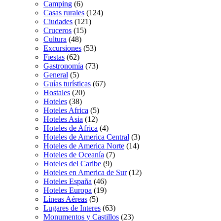
Camping
(6)
Casas rurales
(124)
Ciudades
(121)
Cruceros
(15)
Cultura
(48)
Excursiones
(53)
Fiestas
(62)
Gastronomía
(73)
General
(5)
Guías turísticas
(67)
Hostales
(20)
Hoteles
(38)
Hoteles Africa
(5)
Hoteles Asia
(12)
Hoteles de Africa
(4)
Hoteles de America Central
(3)
Hoteles de America Norte
(14)
Hoteles de Oceanía
(7)
Hoteles del Caribe
(9)
Hoteles en America de Sur
(12)
Hoteles España
(46)
Hoteles Europa
(19)
Líneas Aéreas
(5)
Lugares de Interes
(63)
Monumentos y Castillos
(23)