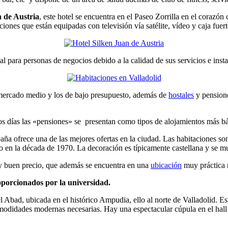
n de Austria
, este hotel se encuentra en el Paseo Zorrilla en el corazón
aciones que están equipadas con televisión vía satélite, vídeo y caja fu
deal para personas de negocios debido a la calidad de sus servicios e insta
mercado medio y los de bajo presupuesto, además de
hostales
y pensione
tos días las «pensiones» se presentan como tipos de alojamientos más bá
aña ofrece una de las mejores ofertas en la ciudad. Las habitaciones son
lo en la década de 1970. La decoración es típicamente castellana y se m
muy buen precio, que además se encuentra en una
ubicación
muy práctica 
roporcionados por la universidad.
l Abad, ubicada en el histórico Ampudia, ello al norte de Valladolid. E
didades modernas necesarias. Hay una espectacular cúpula en el hall d