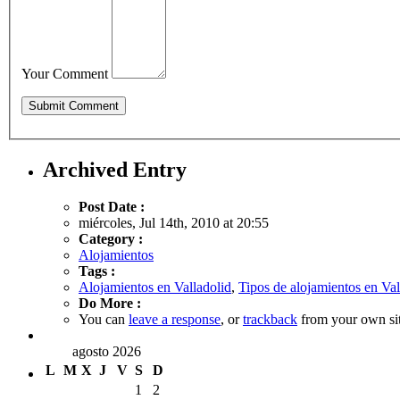
Your Comment
Archived Entry
Post Date :
miércoles, Jul 14th, 2010 at 20:55
Category :
Alojamientos
Tags :
Alojamientos en Valladolid
,
Tipos de alojamientos en Val
Do More :
You can
leave a response
, or
trackback
from your own sit
agosto 2026
L
M
X
J
V
S
D
1
2