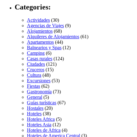
Categories:
Actividades
(30)
Agencias de Viajes
(9)
Alojamientos
(68)
Alquileres de Alojamientos
(61)
Apartamentos
(44)
Balnearios y Spas
(12)
Camping
(6)
Casas rurales
(124)
Ciudades
(121)
Cruceros
(15)
Cultura
(48)
Excursiones
(53)
Fiestas
(62)
Gastronomía
(73)
General
(5)
Guías turísticas
(67)
Hostales
(20)
Hoteles
(38)
Hoteles Africa
(5)
Hoteles Asia
(12)
Hoteles de Africa
(4)
Hoteles de America Central
(3)