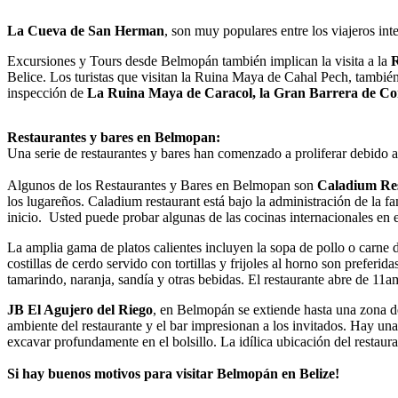
La Cueva de San Herman
, son muy populares entre los viajeros in
Excursiones y Tours desde Belmopán también implican la visita a la
R
Belice. Los turistas que visitan la Ruina Maya de Cahal Pech, tambié
inspección de
La Ruina Maya de Caracol, la Gran Barrera de Co
Restaurantes y bares en Belmopan:
Una serie de restaurantes y bares han comenzado a proliferar debido a 
Algunos de los Restaurantes y Bares en Belmopan son
Caladium Res
los lugareños. Caladium restaurant está bajo la administración de la f
inicio. Usted puede probar algunas de las cocinas internacionales en 
La amplia gama de platos calientes incluyen la sopa de pollo o carne de
costillas de cerdo servido con tortillas y frijoles al horno son prefer
tamarindo, naranja, sandía y otras bebidas. El restaurante abre de 11
JB El Agujero del Riego
, en Belmopán se extiende hasta una zona de
ambiente del restaurante y el bar impresionan a los invitados. Hay un
excavar profundamente en el bolsillo. La idílica ubicación del restaurant
Si hay buenos motivos para visitar Belmopán en Belize!