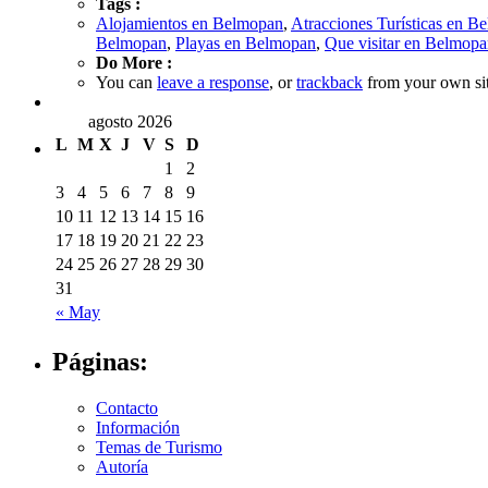
Tags :
Alojamientos en Belmopan
,
Atracciones Turísticas en B
Belmopan
,
Playas en Belmopan
,
Que visitar en Belmop
Do More :
You can
leave a response
, or
trackback
from your own sit
agosto 2026
L
M
X
J
V
S
D
1
2
3
4
5
6
7
8
9
10
11
12
13
14
15
16
17
18
19
20
21
22
23
24
25
26
27
28
29
30
31
« May
Páginas:
Contacto
Información
Temas de Turismo
Autoría