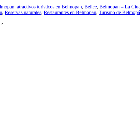
elmopan
,
atractivos turísticos en Belmopan
,
Belice
,
Belmopán – La Ciud
an
,
Reservas naturales
,
Restaurantes en Belmopan
,
Turismo de Belmop
e.