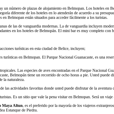
Hay un número de plazas de alojamiento en Belmopan. Los hoteles en B
egoría diferente de los hoteles en lo atenderán de acuerdo a su presupu
s en Belmopan están situados para acceder fácilmente a los turistas.
unas de las de vanguardia modernas. La de vanguardia incluyen moderno
ntes en los hoteles de Belmopán. El mini bar es muy completo con beb
acciones turísticas en esta ciudad de Belice, incluyen;
nes turísticas en Belmopan. El Parque Nacional Guanacaste, es una rese
 tropicales. Las especies de aves encontradas en el Parque Nacional Gu
ste, Belmopán tiene un recorrido de ocho horas a pie. Usted puede di
e la naturaleza.
e las actividades favoritas donde usted puede disfrutar de la aventura 
turistas. Es un sitio que vale la pena visitar en Belmopan. Será un viaje
o Maya Altun
, es el preferido por la mayoría de los viajeros extranjer
ldea Estanque de Piedra.