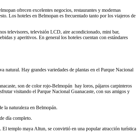
elmopan ofrecen excelentes negocios, restaurantes y modernas
esto. Los hoteles en Belmopan es frecuentado tanto por los viajeros de
s televisores, televisión LCD, aire acondicionado, mini bar,
idas y aperitivos. En general los hoteles cuentan con estándares
rva natural. Hay grandes variedades de plantas en el Parque Nacional
anacaste, son de color rojo-Belmopán hay loros, pájaros carpinteros
sfrutar visitando el Parque Nacional Guanacaste, con sus amigos y
de la naturaleza en Belmopán.
 de día completo.
os. El templo maya Altun, se convirtió en una popular atracción turística