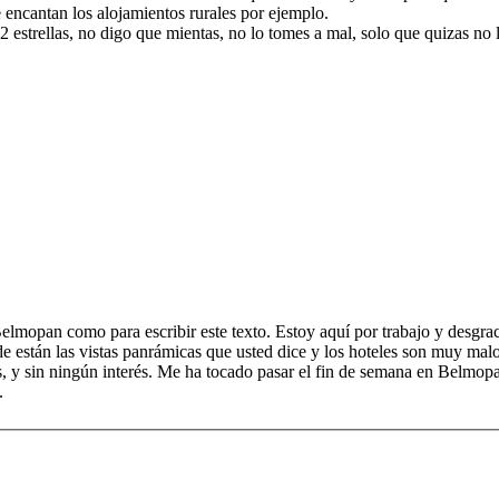
e encantan los alojamientos rurales por ejemplo.
 estrellas, no digo que mientas, no lo tomes a mal, solo que quizas no l
Belmopan como para escribir este texto. Estoy aquí por trabajo y desgr
e están las vistas panrámicas que usted dice y los hoteles son muy mal
 y sin ningún interés. Me ha tocado pasar el fin de semana en Belmopan
.