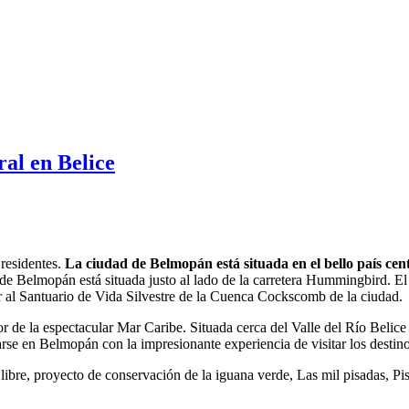
al en Belice
residentes.
La ciudad de Belmopán está situada en el bello país cen
ad de Belmopán está situada justo al lado de la carretera Hummingbird.
ar al Santuario de Vida Silvestre de la Cuenca Cockscomb de la ciudad.
r de la espectacular Mar Caribe. Situada cerca del Valle del Río Belic
se en Belmopán con la impresionante experiencia de visitar los destinos
ibre, proyecto de conservación de la iguana verde, Las mil pisadas, Pisc