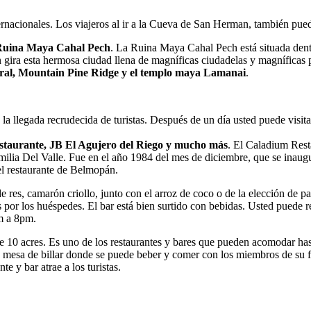
ternacionales. Los viajeros al ir a la Cueva de San Herman, también pued
uina Maya Cahal Pech
. La Ruina Maya Cahal Pech está situada dentr
n gira esta hermosa ciudad llena de magníficas ciudadelas y magníficas
ral, Mountain Pine Ridge y el templo maya Lamanai
.
la llegada recrudecida de turistas. Después de un día usted puede visit
taurante, JB El Agujero del Riego y mucho más
. El Caladium Resta
amilia Del Valle. Fue en el año 1984 del mes de diciembre, que se inaugu
el restaurante de Belmopán.
 res, camarón criollo, junto con el arroz de coco o de la elección de pa
idas por los huéspedes. El bar está bien surtido con bebidas. Usted puede
am a 8pm.
 10 acres. Es uno de los restaurantes y bares que pueden acomodar hast
a mesa de billar donde se puede beber y comer con los miembros de su fa
e y bar atrae a los turistas.