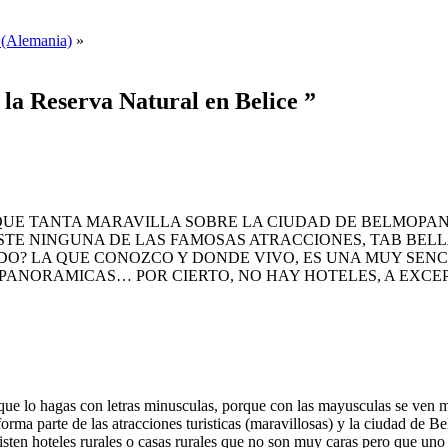
 (Alemania)
»
la Reserva Natural en Belice ”
QUE TANTA MARAVILLA SOBRE LA CIUDAD DE BELMOPAN
ISTE NINGUNA DE LAS FAMOSAS ATRACCIONES, TAB BELL
? LA QUE CONOZCO Y DONDE VIVO, ES UNA MUY SENCI
PANORAMICAS… POR CIERTO, NO HAY HOTELES, A EXCE
 que lo hagas con letras minusculas, porque con las mayusculas se ven 
 forma parte de las atracciones turisticas (maravillosas) y la ciudad de 
ten hoteles rurales o casas rurales que no son muy caras pero que uno s