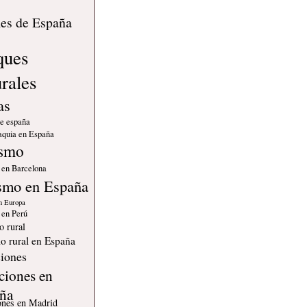
s
les de España
ques
urales
as
de españa
quia en España
ismo
 en Barcelona
smo en España
n Europa
 en Perú
o rural
o rural en España
iones
ciones en
ña
ones en Madrid