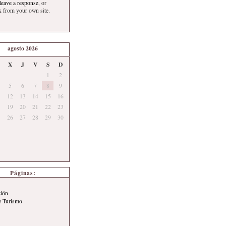
leave a response
, or
k
from your own site.
agosto 2026
X
J
V
S
D
1
2
5
6
7
8
9
12
13
14
15
16
19
20
21
22
23
26
27
28
29
30
Páginas:
ción
e Turismo