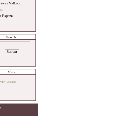
nes en Mallorca
es
 a España
Search:
Meta
rales Valencia
es.