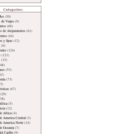
Categories:
des
(30)
 de Viajes
(9)
ntos
(68)
es de Alojamientos
(61)
entos
(44)
os y Spas
(12)
g
(6)
rales
(124)
s
(121)
s
(15)
48)
ones
(53)
62)
omía
(73)
5)
ísticas
(67)
(20)
38)
Africa
(5)
Asia
(12)
de Africa
(4)
de America Central
(3)
de America Norte
(14)
de Oceanía
(7)
del Caribe
(9)