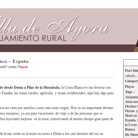
Inicio
Contacto
Información
Tema
nca – España
an007 under
Playas
Post Dat
sábado, 
Categor
Playas
de desde Denia a Pilar de la Horadada
, la Costa Blanca es tan diversa con
Tags :
e España, las zonas rurales, agrícolas, y zonas residenciales, aquí hay algo para
Alojamie
Atraccio
Destino t
nca era visto por muchos como una costa virgen. Hoy es un importante destino
Fiestas y
nos europeos, ya sea para vacaciones, de viaje o de las personas que se
Hotel en
ea inyectado mejoras en la zona, conservando al mismo tiempo gran parte de
España
,
la Costa
Blanca
 la tan verde en el norte en torno a Dénia a los casi desierto del sur en
Do More