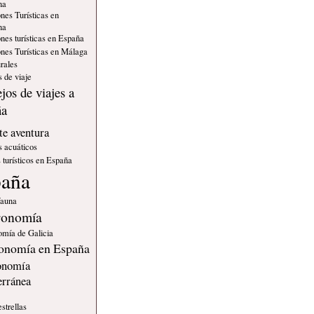
na
nes Turísticas en
na
nes turísticas en España
nes Turísticas en Málaga
rales
 de viaje
jos de viajes a
ña
e aventura
s acuáticos
 turísticos en España
paña
fauna
ronomía
omía de Galicia
onomía en España
onomía
erránea
estrellas