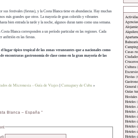
 sus festivales (fiestas), y la Costa Blanca tiene en abundancia. Hay muchas
Activida
gunos más grandes que otros. La mayoría de gran colorido y vibrantes
Agencias
asta bien entrada la tarde y la noche, algunos duran tanto como una semana.
Alojamie
a Costa Blanca corresponden a un período particular en las regiones. Cada
Alquiler
Apartam
 anfitrión en las fiestas.
Balneari
Campin
el lugar típico tropical de las zonas veraneantes que a nacionales como
Casas ru
nde encontraras gastronomía de clase como en la gran mayoría de las
Ciudade
Crucero
Cultura
(
Excursi
Fiestas
(
Gastron
ados de Micronesia – Guía de Viajes
|
Camaguey de Cuba
»
General
(
Guías tur
Hostales
Hoteles
(
Hoteles 
Hoteles 
sta Blanca – España ”
Hoteles 
Hoteles 
Hoteles 
ent
Hoteles 
Hoteles 
ed)