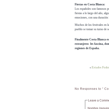
Fiestas en Costa Blanca:
Los españoles son famosos por
fiestas a lo largo del año, al
emociones, con una duración h
Muchos de los festivales en l
pueblo se tomar su turno de ser
Finalmente Costa Blanca es 
extranjeros les fascina, do
regiones de España.
«
Estados Feder
No Responses to “ Co
Leave a Comm
Nombre (requir