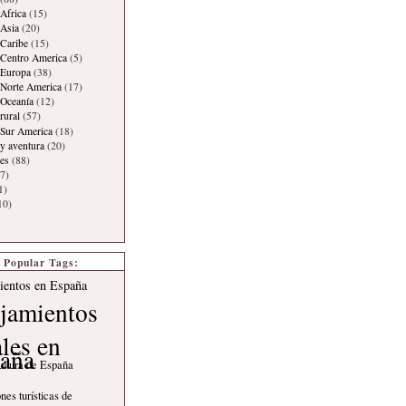
Africa
(15)
Asia
(20)
Caribe
(15)
 Centro America
(5)
 Europa
(38)
Norte America
(17)
 Oceanía
(12)
rural
(57)
 Sur America
(18)
y aventura
(20)
es
(88)
7)
1)
10)
Popular Tags:
ientos en España
jamientos
ales en
aña
ultura de España
nes turísticas de