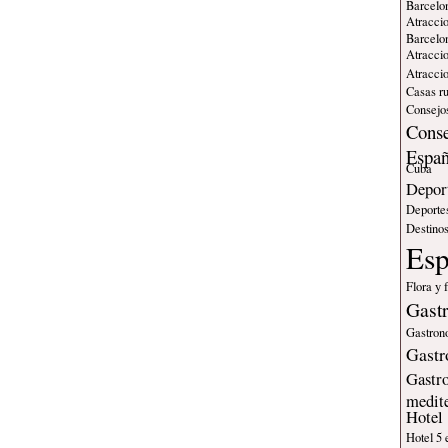
Barcelo
Atraccio
Barcelo
Atraccio
Atraccio
Casas ru
Consejos
Conse
Espa
Cuba
Deport
Deporte
Destinos
Es
Flora y 
Gast
Gastron
Gastr
Gastr
medit
Hotel
Hotel 5 