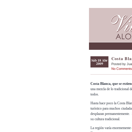
Costa Bla
Sáb 18 Abr
2009
Posted by Ju
No Comments
Costa Blanca, que se extien
una mezcla de lo tradicional d
todos.
Hasta hace poco la Costa Bla
turístico para muchos
ciudada
desplazan permanentemente. S
su cultura tradicional.
La región varía enormemente de