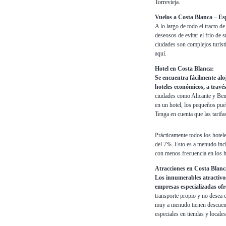
Torrevieja.
Vuelos a Costa Blanca – E
A lo largo de todo el tracto de
deseosos de evitar el frío de 
ciudades son complejos turíst
aquí.
Hotel en Costa Blanca:
Se encuentra fácilmente al
hoteles económicos, a travé
ciudades como Alicante y Ben
en un hotel, los pequeños pue
Tenga en cuenta que las tarifa
Prácticamente todos los hotele
del 7%. Esto es a menudo incl
con menos frecuencia en los 
Atracciones en Costa Blanc
Los innumerables atractivo
empresas especializadas ofr
transporte propio y no desea c
muy a menudo tienen descuento
especiales en tiendas y locale