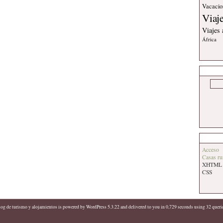
Vacacio
Viaj
Viajes
África
Acceso
Casas ru
XHTML
CSS
log de turismo y alojamientos
is powered by
WordPress 5.3.22
and delivered to you in 0,729 seconds using 32 queri