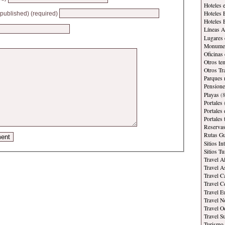
Hoteles 
Hoteles 
e published) (required)
Hoteles 
Líneas A
Lugares 
Monument
Oficinas
Otros te
Otros Tr
Parques 
Pensione
Playas
(8
Portales
Portales
Portales
Reservas
Rutas Gu
Sitios In
Sitios Tu
Travel A
Travel A
Travel C
Travel C
Travel E
Travel N
Travel O
Travel S
Turismo