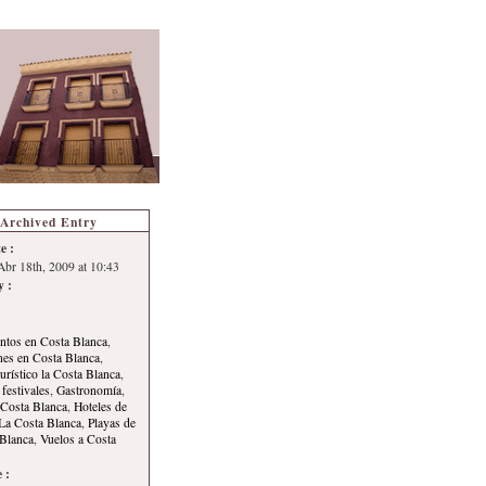
s de Turismo
Autoría
Archived Entry
e :
Abr 18th, 2009 at 10:43
y :
ntos en Costa Blanca
,
nes en Costa Blanca
,
urístico la Costa Blanca
,
 festivales
,
Gastronomía
,
 Costa Blanca
,
Hoteles de
La Costa Blanca
,
Playas de
 Blanca
,
Vuelos a Costa
 :