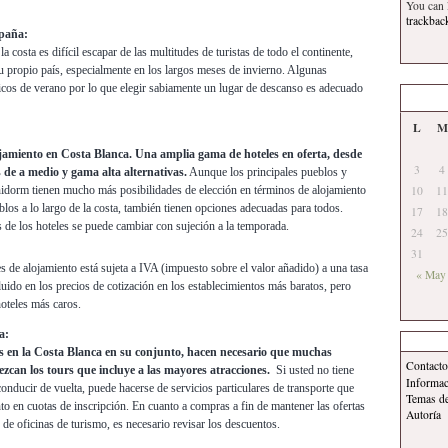
You can
trackbac
spaña:
 la costa es difícil escapar de las multitudes de turistas de todo el continente,
su propio país, especialmente en los largos meses de invierno. Algunas
icos de verano por lo que elegir sabiamente un lugar de descanso es adecuado
L
M
ojamiento en Costa Blanca. Una amplia gama de hoteles en oferta, desde
3
4
s de a medio y gama alta alternativas.
Aunque los principales pueblos y
idorm tienen mucho más posibilidades de elección en términos de alojamiento
10
11
blos a lo largo de la costa, también tienen opciones adecuadas para todos.
17
18
s de los hoteles se puede cambiar con sujeción a la temporada.
24
25
31
s de alojamiento está sujeta a IVA (impuesto sobre el valor añadido) a una tasa
« May
uido en los precios de cotización en los establecimientos más baratos, pero
hoteles más caros.
a:
s en la Costa Blanca en su conjunto, hacen necesario que muchas
Contacto
ezcan los tours que incluye a las mayores atracciones.
Si usted no tiene
Informa
onducir de vuelta, puede hacerse de servicios particulares de transporte que
Temas d
 en cuotas de inscripción. En cuanto a compras a fin de mantener las ofertas
Autoría
s de oficinas de turismo, es necesario revisar los descuentos.