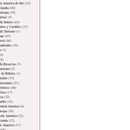
en America de Sur
(12)
España
(46)
Europa
(19)
éreas
(5)
de Interes
(63)
os y Castillos
(23)
 de Turismo
(1)
mas
(43)
avel
(46)
naturales
(36)
s
(1)
9)
(8)
 de Reservas
(3)
 turismo
(5)
 de Billetes
(3)
iadas
(33)
teresantes
(51)
rísticos
(68)
frica
(17)
sia
(22)
aribe
(16)
entral America
(6)
uropa
(30)
orte America
(22)
ceanía
(12)
ur America
(17)
(68)