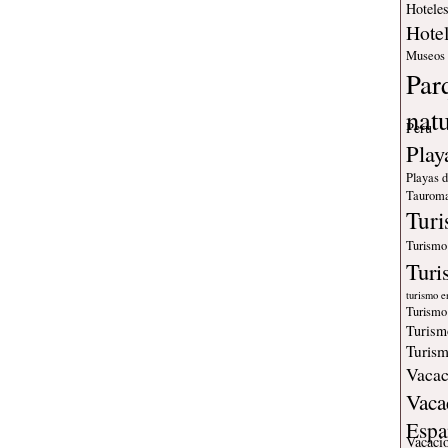
Hotele
Hote
Museos
Par
nat
Peru
Play
Playas 
Tauroma
Tur
Turismo
Turi
turismo e
Turismo
Turism
Turism
Vacac
Vaca
Espa
Vacaci