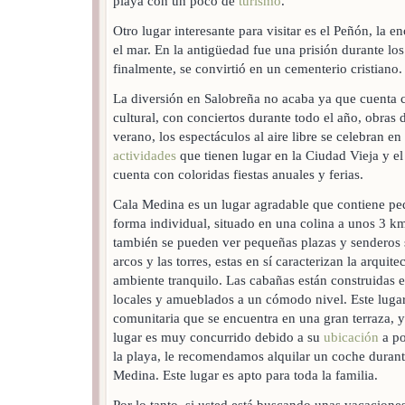
playa con un poco de
turismo
.
Otro lugar interesante para visitar es el Peñón, la 
el mar. En la antigüedad fue una prisión durante lo
finalmente, se convirtió en un cementerio cristiano.
La diversión en Salobreña no acaba ya que cuenta
cultural, con conciertos durante todo el año, obras d
verano, los espectáculos al aire libre se celebran en 
actividades
que tienen lugar en la Ciudad Vieja y e
cuenta con coloridas fiestas anuales y ferias.
Cala Medina es un lugar agradable que contiene pe
forma individual, situado en una colina a unos 3 km
también se pueden ver pequeñas plazas y senderos 
arcos y las torres, estas en sí caracterizan la arquit
ambiente tranquilo. Las cabañas están construidas e
locales y amueblados a un cómodo nivel. Este lugar
comunitaria que se encuentra en una gran terraza, y 
lugar es muy concurrido debido a su
ubicación
a po
la playa, le recomendamos alquilar un coche durant
Medina. Este lugar es apto para toda la familia.
Por lo tanto, si usted está buscando unas vacaciones