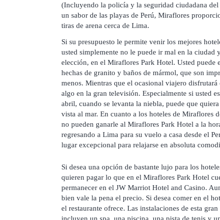
(Incluyendo la policía y la seguridad ciudadana del
un sabor de las playas de Perú, Miraflores proporci
tiras de arena cerca de Lima.
Si su presupuesto le permite venir los mejores hote
usted simplemente no le puede ir mal en la ciudad 
elección, en el Miraflores Park Hotel. Usted puede 
hechas de granito y baños de mármol, que son impre
menos. Mientras que el ocasional viajero disfrutar
algo en la gran televisión. Especialmente si usted e
abril, cuando se levanta la niebla, puede que quier
vista al mar. En cuanto a los hoteles de Miraflores 
no pueden ganarle al Miraflores Park Hotel a la hora
regresando a Lima para su vuelo a casa desde el Per
lugar excepcional para relajarse en absoluta comod
Si desea una opción de bastante lujo para los hotele
quieren pagar lo que en el Miraflores Park Hotel cu
permanecer en el JW Marriot Hotel and Casino. Aun
bien vale la pena el precio. Si desea comer en el hot
el restaurante ofrece. Las instalaciones de esta gra
incluyen un spa, una piscina, una pista de tenis y u