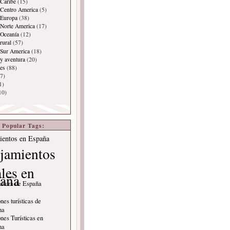
Caribe
(15)
 Centro America
(5)
 Europa
(38)
Norte America
(17)
 Oceanía
(12)
rural
(57)
 Sur America
(18)
y aventura
(20)
es
(88)
7)
1)
10)
Popular Tags:
ientos en España
jamientos
ales en
aña
ultura de España
nes turísticas de
na
nes Turísticas en
na