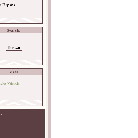
 a España
Search:
Meta
rales Valencia
es.