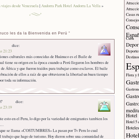
Atraccio
n viajes desde Venezuela
|
Andorra Park Hotel Andorra La Vella
»
Atraccio
Casas ru
Consejos
Conse
Espa
uco les da la Bienvenida en Perú ”
Cuba
Deport
dice:
as 21:23
Deporte
iones culturales más conocidas de Huánuco es el Baile de
Destinos
cual tiene su origen en la época cuando a Perú llegaron los hombres de
Es
 de África y que fueron traídos para trabajar como esclavos. El baile
lebración de ellos a raíz de que obtuvieron la libertad un buen tiempo
Flora y 
or toda su información.
Gast
Gastron
Gastr
07
dice:
Gastr
as 23:19
medit
Hotel
te esto en el Peru, lo digo por la variedad de emigrantes tambien los
Hotel 5 
es…
Hotele
 que se llama «COSTUMBRES» La pasan por Tv Peru lo cual
Hote
l trabajo que hago de turismo. Hoy dieron sobre una comunidad de