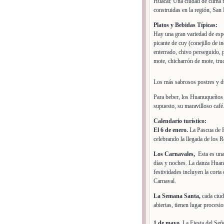
Huácar. Una ciudad de clima t
construidas en la región, San
Platos y Bebidas Típicas:
Hay una gran variedad de esp
picante de cuy (conejillo de 
enterrado, chivo perseguido, p
mote, chicharrón de mote, truch
Los más sabrosos postres y du
Para beber, los Huanuqueños s
supuesto, su maravilloso café
Calendario turístico:
El 6 de enero.
La Pascua de R
celebrando la llegada de los
Los Carnavales,
Esta es una 
días y noches. La danza Huanu
festividades incluyen la corta 
Carnaval.
La Semana Santa,
cada ciuda
abiertas, tienen lugar procesio
1 de mayo,
La Fiesta del Señ