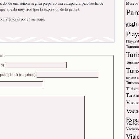
a, donde una señora negrita preparao una carapulcra pero hecha de
Museos
que vi esta muy rico (por la expresion de la gente).
Par
ta y gracias por el mensaje.
nat
Peru
Play
Playas 
Tauroma
Tur
ent
Turismo
ed)
Turi
e published) (required)
turismo e
Turismo
Turism
Turism
Vacac
Vaca
Espa
Vacaci
Vacacio
Viaj