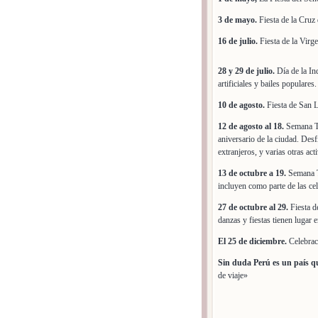
3 de mayo.
Fiesta de la Cruz
16 de julio.
Fiesta de la Virg
28 y 29 de julio.
Día de la In
artificiales y bailes populares.
10 de agosto.
Fiesta de San L
12 de agosto al 18.
Semana Tu
aniversario de la ciudad. Desf
extranjeros, y varias otras act
13 de octubre a 19.
Semana Tu
incluyen como parte de las cel
27 de octubre al 29.
Fiesta d
danzas y fiestas tienen lugar 
El 25 de diciembre.
Celebraci
Sin duda Perú es un país qu
de viaje»