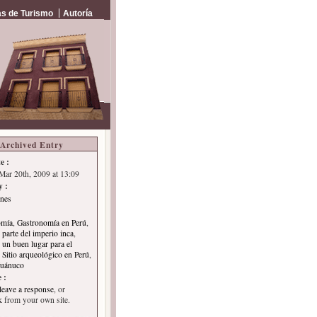
s de Turismo
Autoría
Archived Entry
e :
 Mar 20th, 2009 at 13:09
y :
ones
omía
,
Gastronomía en Perú
,
parte del imperio inca
,
un buen lugar para el
,
Sitio arqueológico en Perú
,
Huánuco
 :
leave a response
, or
k
from your own site.