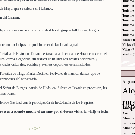
Turismo 
Turismo
 de Mayo, que se celebra en Huánuco.
Turismo
Turismo 
en del Carmen.
Turismo
Turismo 
Turismo
dependencia, que se celebra con desfiles de grupos folklóricos, fuegos
Turismo 
Vacacion
Viajes
(5
orenzo, en Colpas, un pueblo cerca de la ciudad capital.
Villas
(7
rística de Huánuco. Durante esta semana, la ciudad de Huánuco celebra el
Vuelos
(
iles, carros alegóricos, un festival de música con artistas nacionales y
ividades culturales, sociales y eventos deportivos están incluidos.
rística de Tingo María. Desfiles, festivales de música, danzas que se
ebraciones del aniversario.
Alojam
Alo
el Señor de Burgos, patrón de Huánuco. Si bien es llevada en procesión, las
en su honor.
rur
Esp
ón de Navidad con la participación de la Cofradía de los Negritos.
Arte y c
e esta creciendo mucho el turismo por si deseas visitarlo.
«Elije tu fecha
Asia
Atraccio
Barcelo
Atraccio
Barcelo