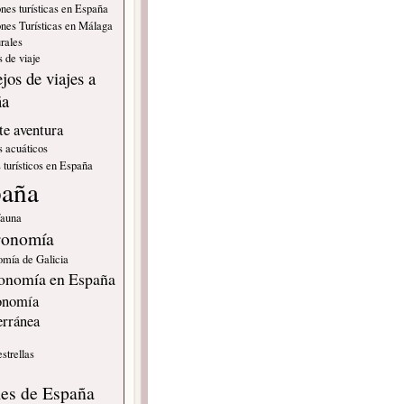
nes turísticas en España
nes Turísticas en Málaga
rales
 de viaje
jos de viajes a
ña
e aventura
s acuáticos
 turísticos en España
paña
fauna
ronomía
omía de Galicia
onomía en España
onomía
erránea
estrellas
s
les de España