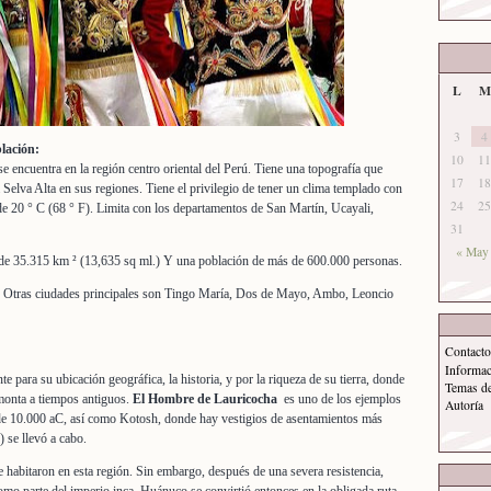
L
M
3
4
lación:
10
11
 encuentra en la región centro oriental del Perú. Tiene una topografía que
17
18
la Selva Alta en sus regiones. Tiene el privilegio de tener un clima templado con
24
25
e 20 ° C (68 ° F). Limita con los departamentos de San Martín, Ucayali,
31
« May
de 35.315 km ² (13,635 sq ml.) Y una población de más de 600.000 personas.
. Otras ciudades principales son Tingo María, Dos de Mayo, Ambo, Leoncio
Contacto
Informa
e para su ubicación geográfica, la historia, y por la riqueza de su tierra, donde
Temas d
monta a tiempos antiguos.
El Hombre de Lauricocha
es uno de los ejemplos
Autoría
 de 10.000 aC, así como Kotosh, donde hay vestigios de asentamientos más
 se llevó a cabo.
 habitaron en esta región. Sin embargo, después de una severa resistencia,