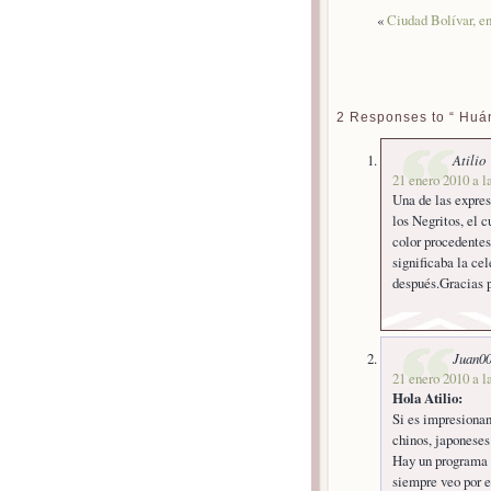
«
Ciudad Bolívar, e
2 Responses to “ Huán
Atilio
21 enero 2010 a l
Una de las expres
los Negritos, el 
color procedentes
significaba la ce
después.Gracias p
Juan0
21 enero 2010 a l
Hola Atilio:
Si es impresionan
chinos, japones
Hay un programa
siempre veo por e