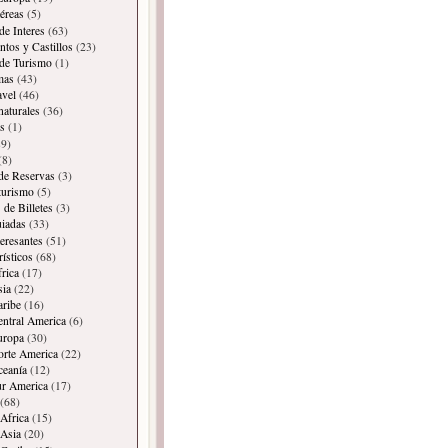
éreas
(5)
de Interes
(63)
os y Castillos
(23)
 de Turismo
(1)
mas
(43)
avel
(46)
naturales
(36)
s
(1)
9)
(8)
 de Reservas
(3)
 turismo
(5)
 de Billetes
(3)
iadas
(33)
teresantes
(51)
rísticos
(68)
frica
(17)
sia
(22)
aribe
(16)
entral America
(6)
uropa
(30)
orte America
(22)
ceanía
(12)
ur America
(17)
(68)
Africa
(15)
Asia
(20)