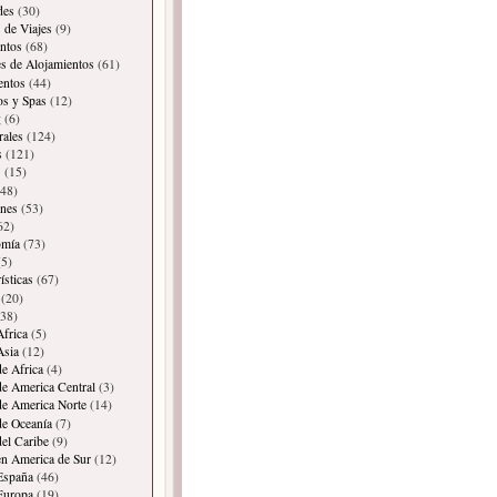
des
(30)
 de Viajes
(9)
ntos
(68)
es de Alojamientos
(61)
entos
(44)
os y Spas
(12)
g
(6)
rales
(124)
s
(121)
s
(15)
48)
ones
(53)
62)
omía
(73)
5)
ísticas
(67)
(20)
38)
Africa
(5)
Asia
(12)
de Africa
(4)
de America Central
(3)
de America Norte
(14)
de Oceanía
(7)
del Caribe
(9)
en America de Sur
(12)
España
(46)
Europa
(19)