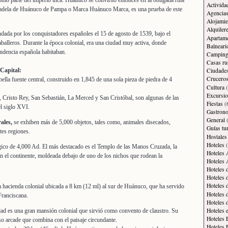
o parte del imperio inca. Huánuco se convirtió entonces en la obligada ruta
Activida
dadela de Huánuco de Pampa o Marca Huánuco Marca, es una prueba de este
Agencias
Alojamie
Alquiler
ada por los conquistadores españoles el 15 de agosto de 1539, bajo el
Apartam
alleros. Durante la época colonial, era una ciudad muy activa, donde
Balneari
endencia española habitaban.
Campin
Casas ru
 Capital:
Ciudade
Crucero
ella fuente central, construido en 1,845 de una sola pieza de piedra de 4
Cultura
(
Excursi
, Cristo Rey, San Sebastián, La Merced y San Cristóbal, son algunas de las
Fiestas
(
el siglo XVI.
Gastron
General
(
ales,
se exhiben más de 5,000 objetos, tales como, animales disecados,
Guías tur
tes regiones.
Hostales
Hoteles
(
gico de 4,000 Ad. El más destacado es el Templo de las Manos Cruzada, la
Hoteles 
en el continente, moldeada debajo de uno de los nichos que rodean la
Hoteles 
Hoteles 
Hoteles 
Hoteles 
 hacienda colonial ubicada a 8 km (12 ml) al sur de Huánuco, que ha servido
Hoteles 
Franciscana.
Hoteles 
Hoteles 
dad es una gran mansión colonial que sirvió como convento de claustro. Su
Hoteles 
o arcade que combina con el paisaje circundante.
Hoteles 