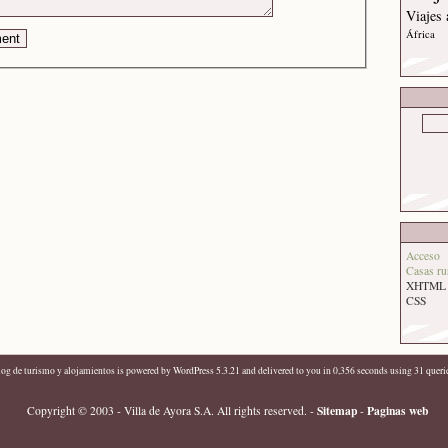
Viajes
África
Acceso
Casas ru
XHTML
CSS
log de turismo y alojamientos
is powered by
WordPress 5.3.21
and delivered to you in 0,356 seconds using 31 queri
Sitemap
Paginas web
Copyright © 2003 - Villa de Ayora S.A. All rights reserved.
-
-