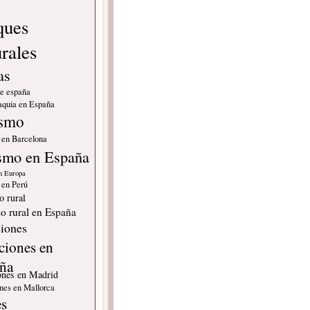
ques
urales
as
de españa
quia en España
ismo
 en Barcelona
smo en España
n Europa
 en Perú
o rural
o rural en España
iones
ciones en
ña
ones en Madrid
nes en Mallorca
es