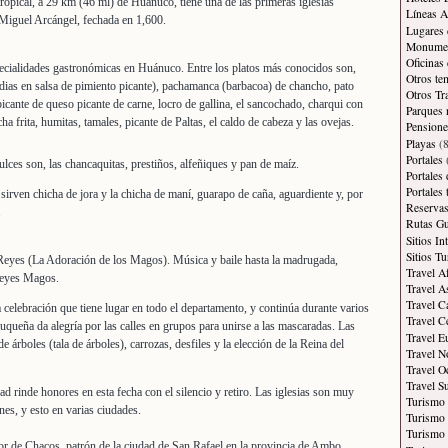
ropical, a 29 km (46 ml) de Huánuco, tiene una de las primeras iglesias
Líneas A
 Miguel Arcángel, fechada en 1,600.
Lugares 
Monument
Oficinas
ecialidades gastronómicas en Huánuco. Entre los platos más conocidos son,
Otros te
indias en salsa de pimiento picante), pachamanca (barbacoa) de chancho, pato
Otros Tr
icante de queso picante de carne, locro de gallina, el sancochado, charqui con
Parques 
a frita, humitas, tamales, picante de Paltas, el caldo de cabeza y las ovejas.
Pensione
Playas
(8
Portales
lces son, las chancaquitas, prestiños, alfeñiques y pan de maíz.
Portales
Portales
irven chicha de jora y la chicha de maní, guarapo de caña, aguardiente y, por
Reservas
.
Rutas Gu
Sitios In
Sitios Tu
eyes (La Adoración de los Magos). Música y baile hasta la madrugada,
Travel A
 Reyes Magos.
Travel A
Travel C
celebración que tiene lugar en todo el departamento, y continúa durante varios
Travel C
queña da alegría por las calles en grupos para unirse a las mascaradas. Las
Travel E
de árboles (tala de árboles), carrozas, desfiles y la elección de la Reina del
Travel N
Travel O
Travel S
d rinde honores en esta fecha con el silencio y retiro. Las iglesias son muy
Turismo
nes, y esto en varias ciudades.
Turismo 
Turismo 
or de Chacos, patrón de la ciudad de San Rafael en la provincia de Ambo.