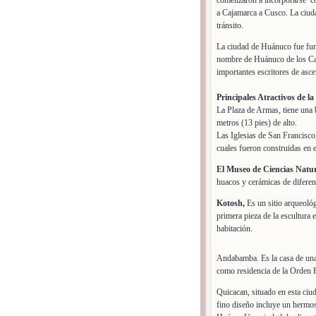
comenzaron a incorporarse com
a Cajamarca a Cusco. La ciu
tránsito.
La ciudad de Huánuco fue fund
nombre de Huánuco de los Cab
importantes escritores de asc
Principales Atractivos de la
La Plaza de Armas, tiene una b
metros (13 pies) de alto.
Las Iglesias de San Francisco
cuales fueron construidas en 
El Museo de Ciencias Natur
huacos y cerámicas de diferen
Kotosh,
Es un sitio arqueoló
primera pieza de la escultura 
habitación.
Andabamba. Es la casa de una
como residencia de la Orden 
Quicacan, situado en esta ciu
fino diseño incluye un hermos