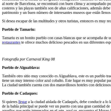
al norte de Barcelona, se encontrará con buen clima y acompañado por 
costeros y las playas también son de altas calificaciones, además debe
patrimonio y un buen número de interesantes museos que están llenos d
Si desea escapar de las multitudes y otros turistas, entonces es muy r
Pueblo de Tamariu:
Tamariu es un bonito pueblo con casas blancas que se acompaña de una 
restaurantes
te ofrece muchos delicioso pescados en sus diferentes espe
Fotografía por Carnaval King 08
Pueblo de Alguablava:
También otro sitio muy conocido es Alguablava, este es un pueblo tr
tiene un muy intenso color azul cobalto. Este lugar es muy popular par
La ciudad también cuenta con dos maravillosos hoteles con deliciosos 
Pueblo de Cadaques:
Si quieres
llegar
a la ciudad aislada de Cadaqués, debe conducir a lo la
de la bahía principal se puede ver un puerto con una gran cantidad de 
aquellos que estén interesados en el arte, aquí se encuentra el Museo