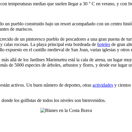
 con temperaturas medias que suelen llegar a 30 ° C en verano, y con fre
o un pueblo construido bajo un resort acompañado con un centro histór
antes de mariscos.
a crecido de un pintoresco pueblo de pescadores a una gran puesta de tu
a y calas rocosas. La playa principal esta bordeada de
hoteles
de gran alt
o expuesto en el castillo medieval de San Joan, varias iglesias y otros e
 más allá de los Jardines Marimurtra está la cala de arena, un lugar mu
más de 5000 especies de árboles, arbustos y flores, y desde ese lugar us
e están activos. Un buen número de deportes, otras
actividades
y cientos
 donde los golfistas de todos los niveles son bienvenidos.