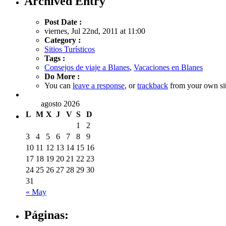
Archived Entry
Post Date :
viernes, Jul 22nd, 2011 at 11:00
Category :
Sitios Turísticos
Tags :
Consejos de viaje a Blanes
,
Vacaciones en Blanes
Do More :
You can
leave a response
, or
trackback
from your own sit
agosto 2026
L
M
X
J
V
S
D
1
2
3
4
5
6
7
8
9
10
11
12
13
14
15
16
17
18
19
20
21
22
23
24
25
26
27
28
29
30
31
« May
Páginas: