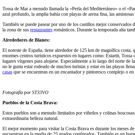
Tossa de Mar a menudo llamada la «Perla del Mediterráneo» o el «Par
azul profundo, la amplia bahía con playas de arena fina, las amistosas
También se puede pasear por uno de los castillos mejor conservados de
la zona de sus
restaurantes
románticos. Durante la temporada alta tambi
Alrededores de Blanes:
El noreste de España, tiene alrededor de 125 km de magnífica costa, 
enormes centros turísticos expuestos en lugares como: Estartit, Tossa
lugares vírgenes para alojarse. Especialmente a lo largo del norte d
no le gusta estar rodeado de muchos turistas y estar en las playas llen
casas
que se encuentran en un encantador y pintoresco complejo o en
Fotografía por ST33VO
Pueblos de la Costa Brava:
Estos pueblos son a menudo limitados por viñedos y colinas boscosas, e
extraordinaria belleza natural.
El mejor momento para visitar la Costa Brava es durante los meses de
encuentran en la media de 25 grados centígrados. También es un buen m