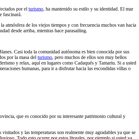
fectados por el
turismo
, ha mantenido su estilo y su identidad. El mar
e fascinará.
e la atmósfera de los viejos tiempos y con frecuencia muchos van hacia
udad desde arriba, mientras hace parasailing.
e Blanes. Casi toda la comunidad autónoma es bien conocida por sus
idos por la masa del
turismo
, pero muchos de ellos son muy bellos
nderismo y relax, aquí en lugares como Cadaqués y Tamariu. Si a usted
meraciones humanas, para ir a disfrutar hacia las escondidas villas o
ovincia, que es conocido por su interesante patrimonio cultural y
s visitados y las temperaturas son realmente muy agradables ya que se
vioso. Todo esto ocurre por estos litorales, por ejemplo si usted va