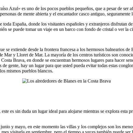
aíso Azul» es uno de los pocos pueblos pequeños, que a pesar de ser a
 personas de mente abierta y el encantador casco antiguo, seguramente l
 toda España, donde los visitantes españoles y extranjeros disfrutan d
én se puede tomar un viaje en un barco con fondo de cristal o ver la ci
que se extiende desde la frontera francesa a los hermosos balnearios d
 de Mar y Lloret de Mar. La mayoría de los centros turísticos son conoc
e la Costa Brava, en donde se encuentran hermosos lugares para hacer se
as de gente, hay un lugar para que usted pueda evitar todas estas conglo
 los mismos pueblos blancos.
ste es sin duda un lugar ideal para alojarse mientras se explora esta pr
 junio y mayo, en este momento las villas y los complejos son los meno
es visitarla en septiembre, pero el tiempo a veces también puede ser llu