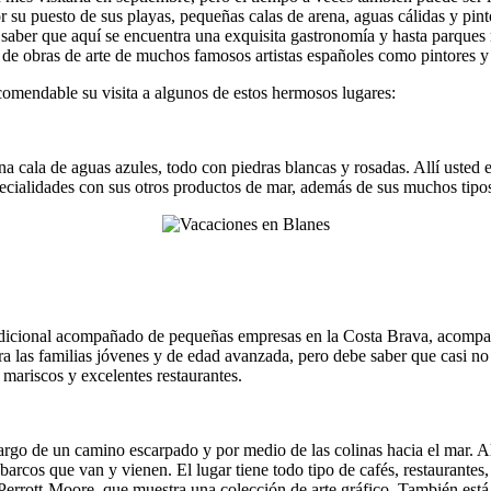
su puesto de sus playas, pequeñas calas de arena, aguas cálidas y pint
 saber que aquí se encuentra una exquisita gastronomía y hasta parques 
e obras de arte de muchos famosos artistas españoles como pintores y o
ecomendable su visita a algunos de estos hermosos lugares:
cala de aguas azules, todo con piedras blancas y rosadas. Allí usted en
cialidades con sus otros productos de mar, además de sus muchos tipos d
adicional acompañado de pequeñas empresas en la Costa Brava, acompaña
a las familias jóvenes y de edad avanzada, pero debe saber que casi no 
mariscos y excelentes restaurantes.
rgo de un camino escarpado y por medio de las colinas hacia el mar. All
barcos que van y vienen. El lugar tiene todo tipo de cafés, restaurantes
 Perrott-Moore, que muestra una colección de arte gráfico. También est