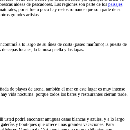
orescas aldeas de pescadores. Las regiones son parte de los
paisajes
naturales, por si fuera poco hay restos romanos que son parte de su
tros grandes artistas.
contrará a lo largo de su línea de costa (paseo marítimo) la puesta de
e cepas locales, la famosa paella y las tapas.
da de playas de arena, también el mar en este lugar es muy intenso,
hay vida nocturna, porque todos los bares y restaurantes cierran tarde.
í usted podrá encontrar antiguas casas blancas y azules, y a lo largo
, galerías y boutiques que ofrece unas grandes vacaciones. Para
á el Museo Municipal d’Art, que tiene una gran exhibición con