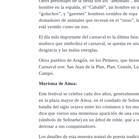
Otros personajes de la fiesta son los “amontato”, u
hombre en la espalda, el “Caballé”, un hombre en u
“goluchos”, y “garretes” hombres vestidos de ropa d
domadores de animales que recrean en el “onso”, l
está vestido como un oso.
El día más importante del carnaval es la última fase
muñeco que simboliza el carnaval, se quema en una
desgracia y las malas energías.
Otros pueblos de Aragón, en los Pirineos, que tiene
Carnaval son: San Juan de la Plan, Plan, Gistaín, La
Campo.
Morisma de Aínsa:
Este festival se celebra cada dos años, generalmen
en la plaza mayor de Aínsa, en el condado de Sobra
batalla del siglo octavo entre los cristianos y los m
dice que vieron una misteriosa aparición de una cru
(símbolo de Sobrarbe) en un árbol de roble, que a su
derrotar a sus conquistadores.
Los detalles de esta muestra teatral de puesta tradic