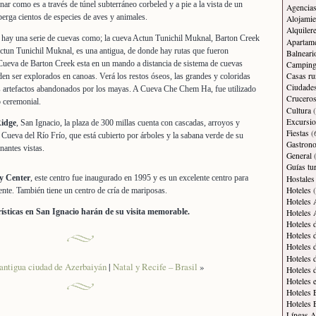
nar como es a través de túnel subterráneo corbeled y a pie a la vista de un
Agencias
berga cientos de especies de aves y animales.
Alojamie
Alquiler
, hay una serie de cuevas como; la cueva Actun Tunichil Muknal, Barton Creek
Apartam
tun Tunichil Muknal, es una antigua, de donde hay rutas que fueron
Balneari
Cueva de Barton Creek esta en un mando a distancia de sistema de cuevas
Campin
Casas ru
en ser explorados en canoas. Verá los restos óseos, las grandes y coloridas
Ciudade
os artefactos abandonados por los mayas. A Cueva Che Chem Ha, fue utilizado
Crucero
 ceremonial.
Cultura
(
Excursi
Ridge
, San Ignacio, la plaza de 300 millas cuenta con cascadas, arroyos y
Fiestas
(
 Cueva del Río Frío, que está cubierto por árboles y la sabana verde de su
Gastron
nantes vistas.
General
(
Guías tur
y Center
, este centro fue inaugurado en 1995 y es un excelente centro para
Hostales
Hoteles
(
nte. También tiene un centro de cría de mariposas.
Hoteles 
ísticas en San Ignacio harán de su visita memorable.
Hoteles 
Hoteles 
Hoteles 
Hoteles 
Hoteles 
 antigua ciudad de Azerbaiyán
|
Natal y Recife – Brasil
»
Hoteles 
Hoteles 
Hoteles 
Hoteles 
Líneas A