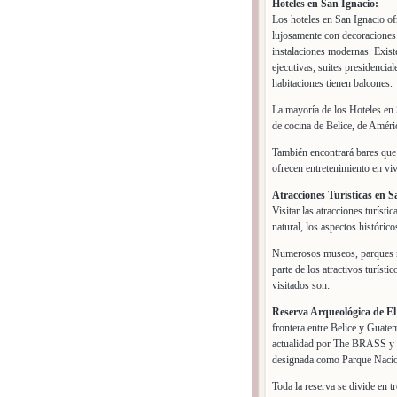
Hoteles en San Ignacio:
Los hoteles en San Ignacio of
lujosamente con decoraciones é
instalaciones modernas. Existe
ejecutivas, suites presidencia
habitaciones tienen balcones.
La mayoría de los Hoteles en S
de cocina de Belice, de Améric
También encontrará bares que 
ofrecen entretenimiento en vi
Atracciones Turísticas en S
Visitar las atracciones turíst
natural, los aspectos histórico
Numerosos museos, parques nac
parte de los atractivos turíst
visitados son:
Reserva Arqueológica de El 
frontera entre Belice y Guatem
actualidad por The BRASS y e
designada como Parque Nacio
Toda la reserva se divide en t