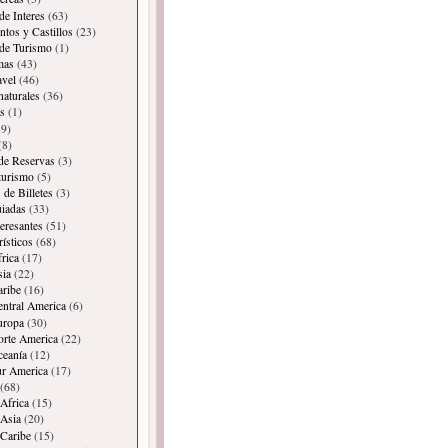
de Interes
(63)
os y Castillos
(23)
 de Turismo
(1)
mas
(43)
avel
(46)
naturales
(36)
s
(1)
9)
(8)
 de Reservas
(3)
 turismo
(5)
 de Billetes
(3)
iadas
(33)
teresantes
(51)
rísticos
(68)
frica
(17)
sia
(22)
aribe
(16)
entral America
(6)
uropa
(30)
orte America
(22)
ceanía
(12)
ur America
(17)
(68)
Africa
(15)
Asia
(20)
Caribe
(15)