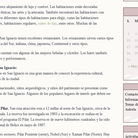
rece alojamiento de lujo y confort. Las habitaciones están decoradas
tnicas, las artes y la artesanía. También encontrará las habitaciones con
n diferentes tipos de habitaciones para elegir, como las habitaciones
L
M
les, habitaciones regulares,
suites de lujo
, entre otros. Muchas de las
3
4
an Ignacio tienen excelentes restaurantes. Los restaurantes sirven varios tipos
10
11
a del Sur, italiana, china, japonesa, Continental y otros tipos.
17
18
cuentan con algunas de las mejores bebidas y cócteles. Los bares también
24
25
vo y performances.
31
« May
an Ignacio:
icas en San Ignacio es una gran manera de conocer la experiencia cultural,
s de la ciudad.
ionales, sitios arqueológicos, y sitios del patrimonio se presentan como
icos de San Ignacio. Algunos de los populares lugares de interés que deben ser
Contacto
Informa
Temas d
Pilar
, San esta atracción esta a 12 millas al norte de San Ignacio, cerca de la
Autoría
ala. La reserva fue investigada en 1993 y la excavación se realiza en la
l programa El Pilar. La reserva es de nueve kilómetros cuadrados y ha sido
nal de Belice en mayo de 1997.
res sectores; Pilar Poniente (oeste), Nohol (Sur) y Xaman Pilar (Norte). Hay
Activida