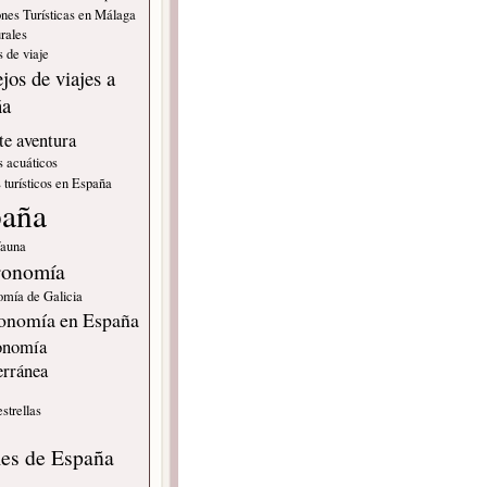
nes Turísticas en Málaga
rales
 de viaje
jos de viajes a
ña
e aventura
s acuáticos
 turísticos en España
paña
fauna
ronomía
omía de Galicia
onomía en España
onomía
erránea
estrellas
s
les de España