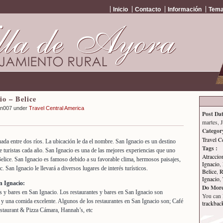
Inicio
Contacto
Información
Tema
io – Belice
an007 under
Travel Central America
Post Dat
martes, 
Categor
Travel C
uada entre dos ríos. La ubicación le da el nombre. San Ignacio es un destino
Tags :
 de turistas cada año. San Ignacio es una de las mejores experiencias que uno
Atraccio
Belice. San Ignacio es famoso debido a su favorable clima, hermosos paisajes,
Ignacio
,
c. San Ignacio le llevará a diversos lugares de interés turísticos.
Belice
,
R
Ignacio
,
n Ignacio:
Do More
 y bares en San Ignacio. Los restaurantes y bares en San Ignacio son
You can
 y una comida excelente. Algunos de los restaurantes en San Ignacio son; Café
trackbac
staurant & Pizza Cámara, Hannah’s, etc