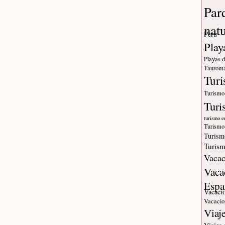
Par
nat
Peru
Play
Playas 
Tauroma
Tur
Turismo
Turi
turismo e
Turismo
Turism
Turism
Vacac
Vaca
Espa
Vacaci
Vacacio
Viaj