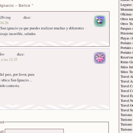
Lugares 
Ignacio – Belice ”
Monument
Oficinas
 Diving
dice:
Otros te
 16:26
Otros Tr
San ignacio ya que puedes realizar muchas y diferentes
Parques 
isaje increible, saludos
Pensione
Playas
(8
Portales
Portales
Portales
dro
dice:
Reservas
a las 12:35
Rutas Gu
Sitios In
Sitios Tu
el pais, por favor, para
Travel A
se ubica San Ignacio…
Travel A
pido contesta.
Travel C
Travel C
Travel E
Travel N
Travel O
Travel S
Turismo
Turismo 
ent
Turismo 
Turismo 
ed)