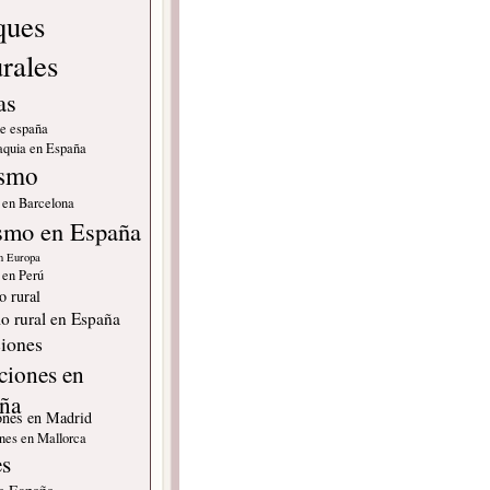
ques
urales
as
de españa
quia en España
ismo
 en Barcelona
smo en España
n Europa
 en Perú
o rural
o rural en España
iones
ciones en
ña
ones en Madrid
nes en Mallorca
es