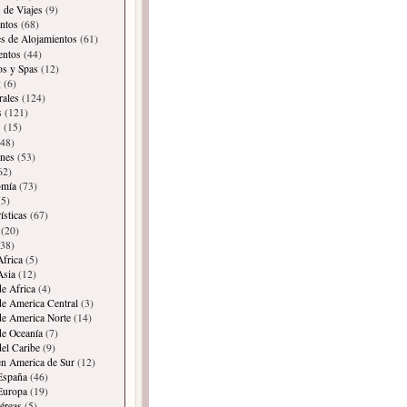
 de Viajes
(9)
ntos
(68)
es de Alojamientos
(61)
entos
(44)
os y Spas
(12)
g
(6)
rales
(124)
s
(121)
s
(15)
48)
ones
(53)
62)
omía
(73)
5)
ísticas
(67)
(20)
38)
Africa
(5)
Asia
(12)
de Africa
(4)
de America Central
(3)
de America Norte
(14)
de Oceanía
(7)
del Caribe
(9)
en America de Sur
(12)
España
(46)
Europa
(19)
éreas
(5)