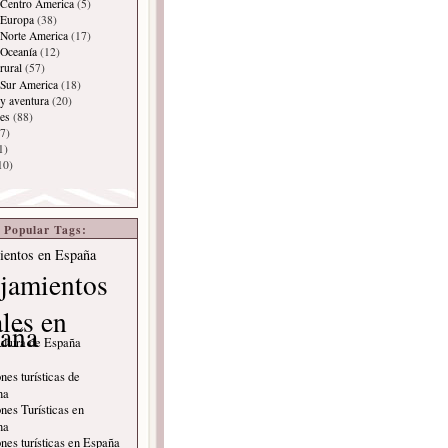
 Centro America
(5)
 Europa
(38)
Norte America
(17)
 Oceanía
(12)
rural
(57)
 Sur America
(18)
y aventura
(20)
es
(88)
7)
1)
10)
Popular Tags:
ientos en España
jamientos
ales en
aña
ultura de España
nes turísticas de
na
nes Turísticas en
na
nes turísticas en España