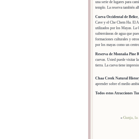
una serie de lugares para cami
templo. La reserva también al
Cueva Occidental de Belice
Cave y el Che Chem Ha. El Ac
utilizados por los Mayas. La 
subterráneas de agua que pued
formaciones culturales y otr
por los mayas como un centro
Reserva de Montaña Pine 
cuevas. Usted puede visitar la
tierra. La cueva tiene impresio
Chaa Creek Natural Histor
aprender sobre el medio ambie
Todos estos Atracciones Tur
«
Ganja, la