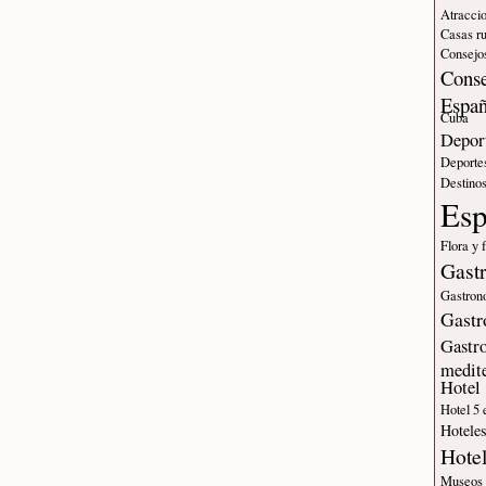
Atraccio
Casas ru
Consejos
Conse
Espa
Cuba
Deport
Deporte
Destinos
Es
Flora y 
Gast
Gastron
Gastr
Gastr
medit
Hotel
Hotel 5 
Hotele
Hote
Museos