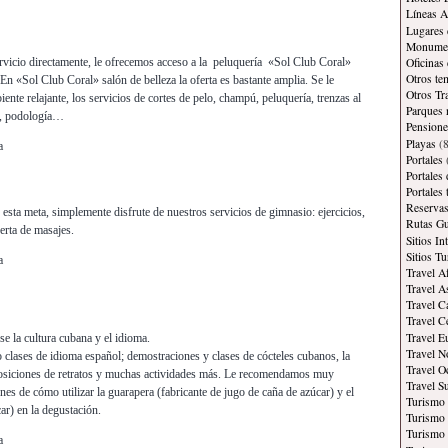
Líneas A
Lugares 
Monument
Oficinas
rvicio directamente, le ofrecemos acceso a la peluquería «Sol Club Coral»
Otros te
n «Sol Club Coral» salón de belleza la oferta es bastante amplia. Se le
Otros Tr
ente relajante, los servicios de cortes de pelo, champú, peluquería, trenzas al
Parques 
re, podología…
Pensione
Playas
(8
a
Portales
Portales
Portales
Reservas
 esta meta, simplemente disfrute de nuestros servicios de gimnasio: ejercicios,
Rutas Gu
erta de masajes.
Sitios In
Sitios Tu
a
Travel A
Travel A
Travel C
Travel C
Travel E
rse la cultura cubana y el idioma.
Travel N
o clases de idioma español; demostraciones y clases de cócteles cubanos, la
Travel O
osiciones de retratos y muchas actividades más. Le recomendamos muy
Travel S
es de cómo utilizar la guarapera (fabricante de jugo de caña de azúcar) y el
Turismo
ar) en la degustación.
Turismo 
Turismo 
a