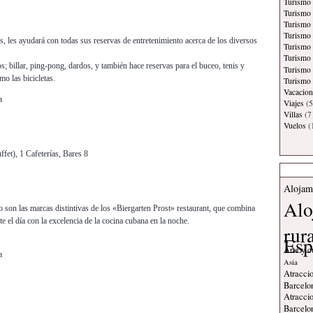
Turismo 
Turismo
Turismo
Turismo 
s, les ayudará con todas sus reservas de entretenimiento acerca de los diversos
Turismo
Turismo 
s; billar, ping-pong, dardos, y también hace reservas para el buceo, tenis y
Turismo
mo las bicicletas.
Turismo 
Vacacion
a
Viajes
(5
Villas
(7
Vuelos
(
ffet), 1 Cafeterías, Bares 8
Alojam
Alo
o son las marcas distintivas de los «Biergarten Prost» restaurant, que combina
te el día con la excelencia de la cocina cubana en la noche.
rur
Esp
Arte y c
a
Asia
Atraccio
Barcelo
Atraccio
Barcelo