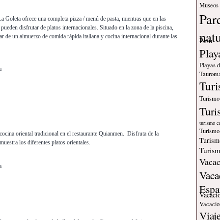
Museos
Par
 La Goleta ofrece una completa pizza / menú de pasta, mientras que en las
pueden disfrutar de platos internacionales. Situado en la zona de la piscina,
nat
ar de un almuerzo de comida rápida italiana y cocina internacional durante las
Peru
Play
Playas 
a
Tauroma
Tur
Turismo
Turi
turismo e
Turismo
cocina oriental tradicional en el restaurante Quianmen. Disfruta de la
Turism
uestra los diferentes platos orientales.
Turism
Vacac
a
Vaca
Espa
Vacaci
Vacacio
Viaj