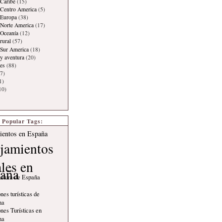
Caribe
(15)
 Centro America
(5)
 Europa
(38)
Norte America
(17)
 Oceanía
(12)
rural
(57)
 Sur America
(18)
y aventura
(20)
es
(88)
7)
1)
10)
Popular Tags:
ientos en España
jamientos
ales en
aña
ultura de España
nes turísticas de
na
nes Turísticas en
na