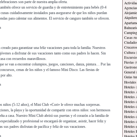
elebraciones son parte de nuestra amplia oferta.
Activida
mbién ofrece un servicio de guardia y de entretenimiento para bebés (0-4
Agencias
Alojamie
 cunas cuidadosamente instalados para asegurarse de que los niños puedan
Alquiler
ndas para calentar sus alimentos. El servicio de canguro también se ofrecen.
Apartam
Balneari
a
Campin
Casas ru
Ciudade
Crucero
creado para garantizar una feliz vacaciones para toda la familia. Nuestros
Cultura
(
 jóvenes a disfrutar de sus vacaciones tanto como sus padres lo hacen. Sin
Excursi
 casa con recuerdos maravillosos.
Fiestas
(
ue se van a encontrar columpios, juegos, canciones, danza, pintura… Por las
Gastron
 concursos, cenas de los niños y el famoso Mini Disco. Las fiestas de
General
(
por alto.
Guías tur
Hostales
a
Hoteles
(
Hoteles 
Hoteles 
Hoteles 
s niños (5-12 años), el Mini Club «Cori» le ofrece muchas sorpresas.
Hoteles 
nciones, la playa y la oportunidad de compartir con otros niños: son hermosos
Hoteles 
lta a casa. Nuestro Mini Club abrirá sus puertas y el corazón a la familia de
Hoteles 
specializado y profesional se encargará de organizar, asistir, hacer feliz y
Hoteles 
Hoteles 
s sus padres disfrutan de pacífica y feliz de sus vacaciones.
Hoteles 
a
Hoteles 