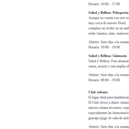
Horario: 10:00 – 17:00
Salud y Belleza: Peluquería
Aunque no cuenta con este se
muy cerca de nuestro Hotel. E
complace en recibir en un ambi
estilo Jamaica, tinte, manicu
Abierto: Siete días a la seman
Horario: 10:00 – 19:00
Salud y Belleza: Gimnasio
Salud y Belleza. Para alcanzar
sauna, jacuzzi y una amplia of
Abierto: Siete días a la seman
Horario: 09:00 – 19:00
Club cubano
El lugar ideal para familiariza
El Club ofrece a diario cuban
música cubana lecciones; exp
especialmente las demostracion
guarapo (jugo de caña de azúc
Abierto: Siete días a la seman