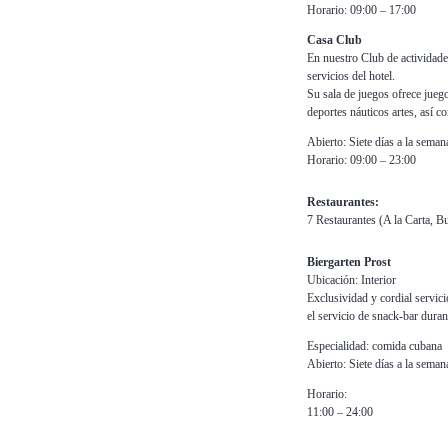
Horario: 09:00 – 17:00
Casa Club
En nuestro Club de actividade
servicios del hotel.
Su sala de juegos ofrece juego
deportes náuticos artes, así co
Abierto: Siete días a la seman
Horario: 09:00 – 23:00
Restaurantes:
7 Restaurantes (A la Carta, Bu
Biergarten Prost
Ubicación: Interior
Exclusividad y cordial servici
el servicio de snack-bar duran
Especialidad: comida cubana
Abierto: Siete días a la seman
Horario:
11:00 – 24:00