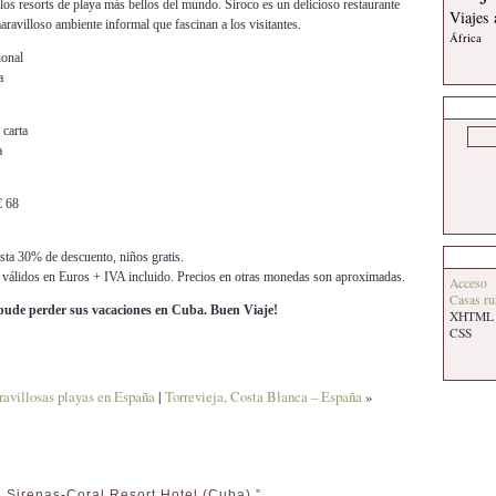
os resorts de playa más bellos del mundo. Siroco es un delicioso restaurante
Viajes
ravilloso ambiente informal que fascinan a los visitantes.
África
ional
a
 carta
a
€ 68
sta 30% de descuento, niños gratis.
 válidos en Euros + IVA incluido. Precios en otras monedas son aproximadas.
Acceso
Casas ru
e pude perder sus vacaciones en Cuba.
Buen Viaje!
XHTML
CSS
ravillosas playas en España
|
Torrevieja, Costa Blanca – España
»
 Sirenas-Coral Resort Hotel (Cuba) ”