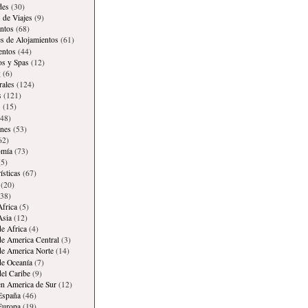
des
(30)
 de Viajes
(9)
ntos
(68)
es de Alojamientos
(61)
entos
(44)
os y Spas
(12)
g
(6)
rales
(124)
s
(121)
s
(15)
48)
ones
(53)
62)
omía
(73)
5)
ísticas
(67)
(20)
38)
Africa
(5)
Asia
(12)
de Africa
(4)
de America Central
(3)
de America Norte
(14)
de Oceanía
(7)
del Caribe
(9)
en America de Sur
(12)
España
(46)
Europa
(19)