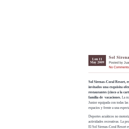
Sol Siren
Lun 11
May 2009
Posted by Ju
No Comments
Sol Sirenas-Coral Resort, es
invitados una exquisita ofe
restaurantes (cinco a la car
familia de vacaciones.
La nu
Junior equipada con todas la
espacios y frente a una espect
Deportes acuáticos no motoriz
actividades recreativas. La pr
El Sol Sirenas-Coral Resort e