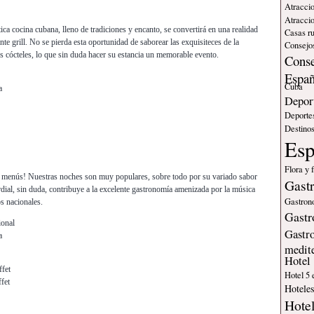
Atraccio
Atraccio
ca cocina cubana, lleno de tradiciones y encanto, se convertirá en una realidad
Casas ru
nte grill. No se pierda esta oportunidad de saborear las exquisiteces de la
Consejos
us cócteles, lo que sin duda hacer su estancia un memorable evento.
Conse
Espa
Cuba
a
Deport
Deporte
Destinos
Es
Flora y 
y menús! Nuestras noches son muy populares, sobre todo por su variado sabor
Gast
rdial, sin duda, contribuye a la excelente gastronomía amenizada por la música
Gastron
s nacionales.
Gastr
ional
Gastr
a
medit
Hotel
fet
Hotel 5 
fet
Hotele
Hote