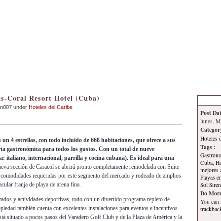
Inicio
Contacto
Información
Tema
as-Coral Resort Hotel (Cuba)
an007 under
Hoteles del Caribe
Post Dat
lunes, M
Categor
Hoteles 
 un 4 estrellas, con todo incluido de 668 habitaciones, que ofrece a sus
Tags :
rta gastronómica para todos los gustos. Con un total de nueve
Gastron
ta: italiano, internacional, parrilla y cocina cubana). Es ideal para una
Cuba
,
Ho
eva sección de Caracol se abrirá pronto completamente remodelada con Suite
mejores 
s comodidades requeridas por este segmento del mercado y rodeado de amplios
Playas e
Sol Sire
acular franja de playa de arena fina.
Do More
ados y actividades deportivas, todo con un divertido programa repleto de
You can
opiedad también cuenta con excelentes instalaciones para eventos e incentivos.
trackbac
stá situado a pocos pasos del Varadero Golf Club y de la Plaza de América y la