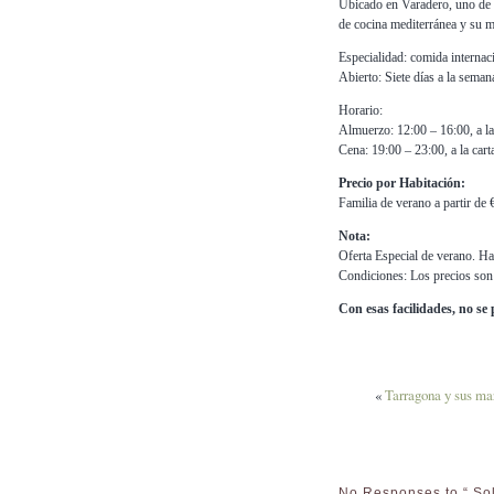
Ubicado en Varadero, uno de l
de cocina mediterránea y su ma
Especialidad: comida internac
Abierto: Siete días a la seman
Horario:
Almuerzo: 12:00 – 16:00, a la
Cena: 19:00 – 23:00, a la cart
Precio por Habitación:
Familia de verano a partir de 
Nota:
Oferta Especial de verano. Ha
Condiciones: Los precios son
Con esas facilidades, no s
«
Tarragona y sus ma
No Responses to “ Sol