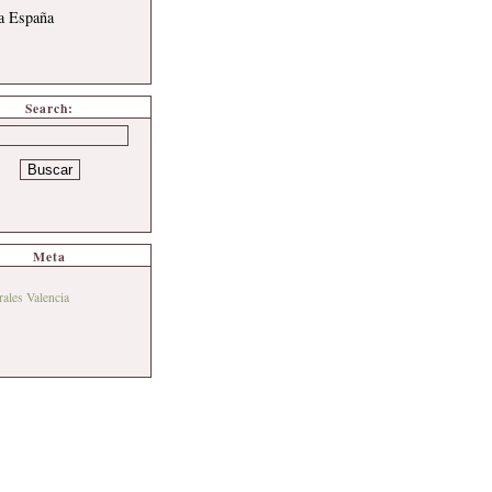
 a España
Search:
Meta
rales Valencia