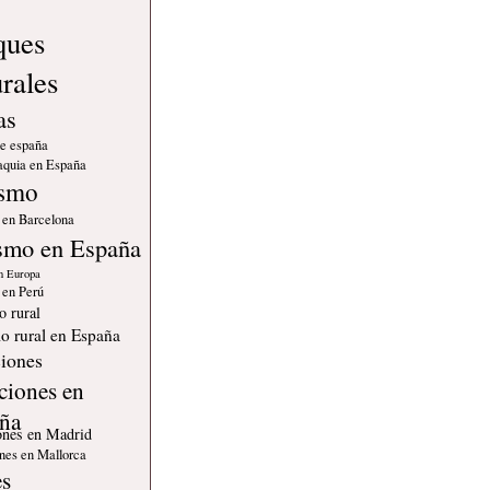
ques
urales
as
de españa
quia en España
ismo
 en Barcelona
smo en España
n Europa
 en Perú
o rural
o rural en España
iones
ciones en
ña
ones en Madrid
nes en Mallorca
es