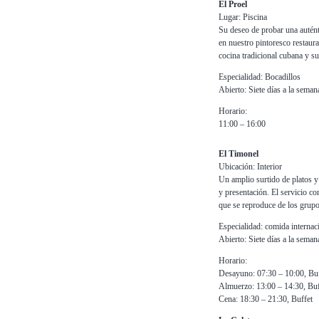
El Proel
Lugar: Piscina
Su deseo de probar una auténti
en nuestro pintoresco restaura
cocina tradicional cubana y s
Especialidad: Bocadillos
Abierto: Siete días a la seman
Horario:
11:00 – 16:00
El Timonel
Ubicación: Interior
Un amplio surtido de platos 
y presentación. El servicio co
que se reproduce de los grupo
Especialidad: comida internac
Abierto: Siete días a la seman
Horario:
Desayuno: 07:30 – 10:00, Buf
Almuerzo: 13:00 – 14:30, Buf
Cena: 18:30 – 21:30, Buffet