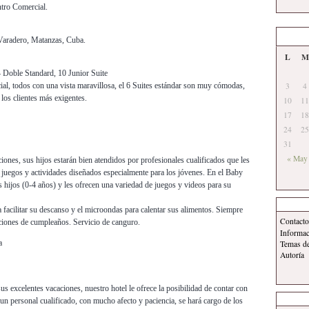
tro Comercial.
Varadero, Matanzas, Cuba.
L
M
4 Doble Standard, 10 Junior Suite
ial, todos con una vista maravillosa, el 6 Suites estándar son muy cómodas,
3
4
 los clientes más exigentes.
10
11
17
18
24
25
31
« May
iones, sus hijos estarán bien atendidos por profesionales cualificados que les
 juegos y actividades diseñados especialmente para los jóvenes. En el Baby
s hijos (0-4 años) y les ofrecen una variedad de juegos y videos para su
 facilitar su descanso y el microondas para calentar sus alimentos. Siempre
Contacto
ciones de cumpleaños. Servicio de canguro.
Informa
a
Temas d
Autoría
us excelentes vacaciones, nuestro hotel le ofrece la posibilidad de contar con
n personal cualificado, con mucho afecto y paciencia, se hará cargo de los