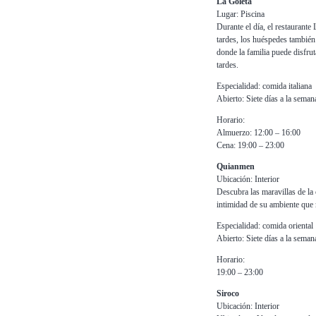
La Goleta
Lugar: Piscina
Durante el día, el restaurante
tardes, los huéspedes también 
donde la familia puede disfrut
tardes.
Especialidad: comida italiana
Abierto: Siete días a la seman
Horario:
Almuerzo: 12:00 – 16:00
Cena: 19:00 – 23:00
Quianmen
Ubicación: Interior
Descubra las maravillas de la 
intimidad de su ambiente que m
Especialidad: comida oriental
Abierto: Siete días a la seman
Horario:
19:00 – 23:00
Siroco
Ubicación: Interior