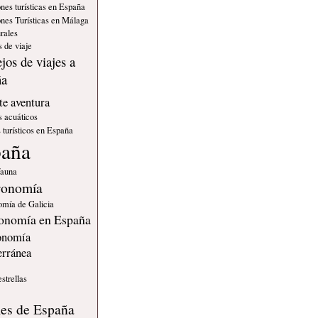
nes turísticas en España
nes Turísticas en Málaga
rales
 de viaje
jos de viajes a
ña
e aventura
s acuáticos
 turísticos en España
paña
fauna
ronomía
omía de Galicia
onomía en España
onomía
erránea
estrellas
s
les de España