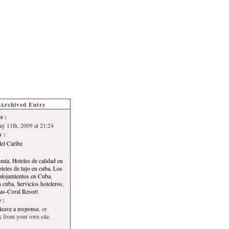
s de Turismo
Autoría
Archived Entry
e :
ay 11th, 2009 at 21:24
y :
del Caribe
omía
,
Hoteles de calidad en
teles de lujo en cuba
,
Los
alojamientos en Cuba
,
n cuba
,
Servicios hoteleros
,
nas-Coral Resort
 :
leave a response
, or
k
from your own site.