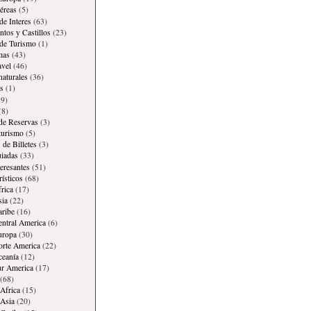
éreas
(5)
de Interes
(63)
os y Castillos
(23)
 de Turismo
(1)
mas
(43)
avel
(46)
naturales
(36)
s
(1)
9)
(8)
 de Reservas
(3)
 turismo
(5)
 de Billetes
(3)
iadas
(33)
teresantes
(51)
rísticos
(68)
frica
(17)
sia
(22)
aribe
(16)
entral America
(6)
uropa
(30)
orte America
(22)
ceanía
(12)
ur America
(17)
(68)
Africa
(15)
Asia
(20)