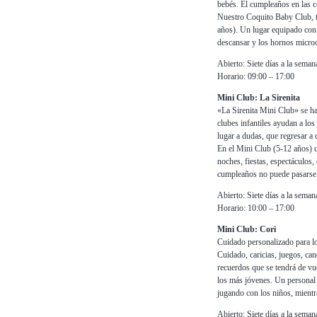
bebés. El cumpleaños en las c
Nuestro Coquito Baby Club, ta
años). Un lugar equipado con
descansar y los hornos microo
Abierto: Siete días a la seman
Horario: 09:00 – 17:00
Mini Club: La Sirenita
«La Sirenita Mini Club» se ha 
clubes infantiles ayudan a los
lugar a dudas, que regresar a
En el Mini Club (5-12 años) q
noches, fiestas, espectáculos,
cumpleaños no puede pasarse 
Abierto: Siete días a la seman
Horario: 10:00 – 17:00
Mini Club: Cori
Cuidado personalizado para lo
Cuidado, caricias, juegos, ca
recuerdos que se tendrá de vue
los más jóvenes. Un personal e
jugando con los niños, mientra
Abierto: Siete días a la seman