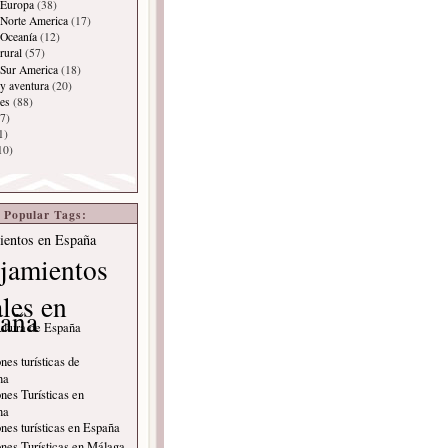
 Europa
(38)
Norte America
(17)
 Oceanía
(12)
rural
(57)
 Sur America
(18)
y aventura
(20)
es
(88)
7)
1)
10)
Popular Tags:
ientos en España
jamientos
ales en
aña
ultura de España
nes turísticas de
na
nes Turísticas en
na
nes turísticas en España
nes Turísticas en Málaga