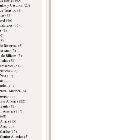
de Interes
(63)
os y Castillos
(23)
 de Turismo
(1)
mas
(43)
avel
(46)
naturales
(36)
s
(1)
9)
(8)
 de Reservas
(3)
 turismo
(5)
 de Billetes
(3)
iadas
(33)
teresantes
(51)
rísticos
(68)
frica
(17)
sia
(22)
aribe
(16)
entral America
(6)
uropa
(30)
orte America
(22)
ceanía
(12)
ur America
(17)
(68)
Africa
(15)
Asia
(20)
Caribe
(15)
 Centro America
(5)