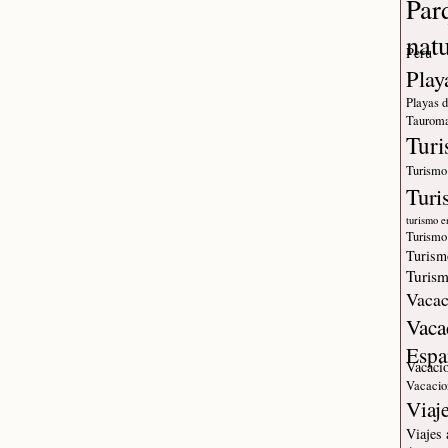
Par
nat
Peru
Play
Playas 
Tauroma
Tur
Turismo
Turi
turismo e
Turismo
Turism
Turism
Vacac
Vaca
Espa
Vacaci
Vacacio
Viaj
Viajes