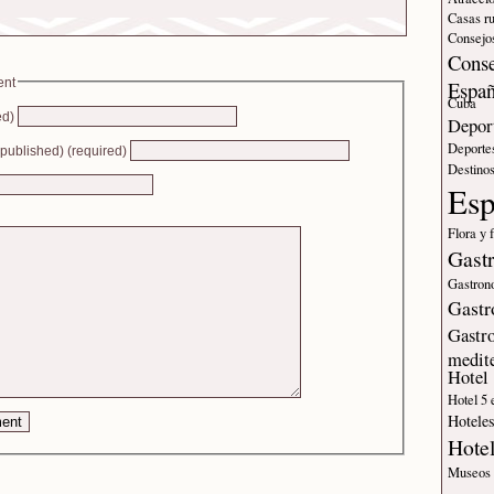
Casas ru
Consejos
Conse
ent
Espa
Cuba
ed)
Deport
Deporte
e published) (required)
Destinos
Es
Flora y 
Gast
Gastron
Gastr
Gastr
medit
Hotel
Hotel 5 
Hotele
Hote
Museos