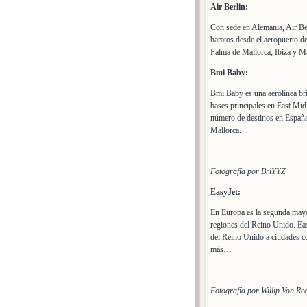
Air Berlin:
Con sede en Alemania, Air Ber
baratos desde el aeropuerto d
Palma de Mallorca, Ibiza y M
Bmi Baby:
Bmi Baby es una aerolínea bri
bases principales en East Mi
número de destinos en España
Mallorca.
Fotografía por BriYYZ
EasyJet:
En Europa es la segunda mayor
regiones del Reino Unido. Eas
del Reino Unido a ciudades c
más…
Fotografía por Willip Von Re