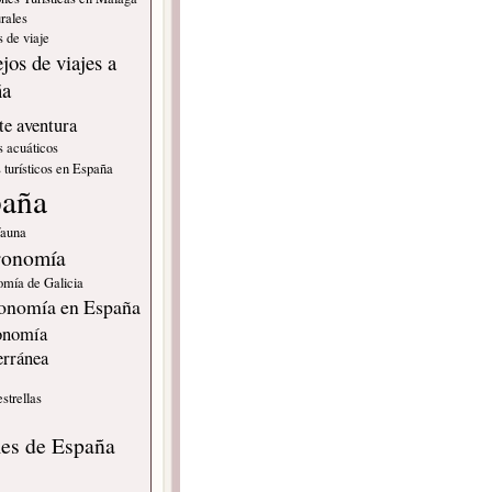
rales
 de viaje
jos de viajes a
ña
e aventura
s acuáticos
 turísticos en España
paña
fauna
ronomía
omía de Galicia
onomía en España
onomía
erránea
estrellas
s
les de España