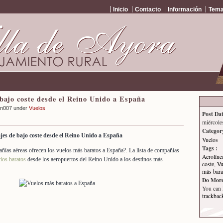
Inicio
Contacto
Información
Tema
 bajo coste desde el Reino Unido a España
an007 under
Vuelos
Post Dat
miércole
Categor
jes de bajo coste desde el Reino Unido a España
Vuelos
Tags :
ñías aéreas ofrecen los vuelos más baratos a España?. La lista de compañías
Aerolíne
ios baratos
desde los aeropuertos del Reino Unido a los destinos más
coste
,
Vu
más bara
Do More
You can
trackbac