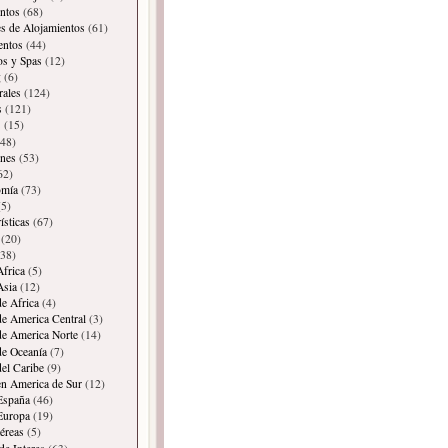
ntos
(68)
es de Alojamientos
(61)
entos
(44)
os y Spas
(12)
g
(6)
rales
(124)
s
(121)
s
(15)
48)
ones
(53)
62)
omía
(73)
5)
ísticas
(67)
(20)
38)
Africa
(5)
Asia
(12)
de Africa
(4)
de America Central
(3)
de America Norte
(14)
de Oceanía
(7)
del Caribe
(9)
en America de Sur
(12)
España
(46)
Europa
(19)
éreas
(5)