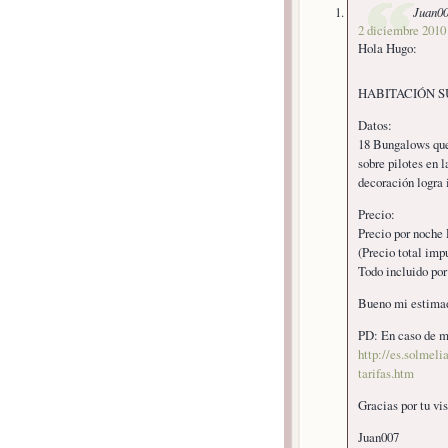
Juan0
2 diciembre 2010 
Hola Hugo:
HABITACIÓN S
Datos:
18 Bungalows que 
sobre pilotes en 
decoración logra 
Precio:
Precio por noche
(Precio total imp
Todo incluido po
Bueno mi estimado
PD: En caso de ma
http://es.solmel
tarifas.htm
Gracias por tu vis
Juan007