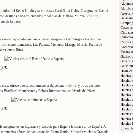
Alojamie
Alquiler
grandes del Reino Unido y se conecta a Cardiff, en Gales, Glasgow en Escocia
Apartam
a con destinos hacia las ciudades españolas de Málaga, Murcia,
Valencia
,
Balneari
a sur de España.
Campin
Casas ru
Ciudade
Crucero
scocesa de bajo coste que vuela desde Glasgow y Edimburgo a los destinos
Cultura
(
spaña
como: Lanzarote, Las Palmas, Menorca, Málaga, Murcia, Palma de
Excursi
Barcelona y Ibiza.
Fiestas
(
Gastron
General
(
Guías tur
ll_UK
Hostales
Hoteles
(
Hoteles 
Hoteles 
ajo coste ofrece vuelos económicos a Barcelona,
Valencia
y otros destinos
Hoteles 
s Bradford, Manchester y Belfast International en Irlanda del Norte.
Hoteles 
Hoteles 
Hoteles 
ll_UK
Hoteles 
Hoteles 
Hoteles 
Hoteles 
is aeropuertos en Inglaterra y Escocia para llegar a la costa sur de España. A
Líneas A
las compañías aéreas de bajo coste del Reino Unido, Monarch vuelan a Granada