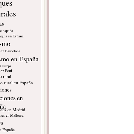
ques
urales
as
de españa
quia en España
ismo
 en Barcelona
smo en España
n Europa
 en Perú
o rural
o rural en España
iones
ciones en
ña
ones en Madrid
nes en Mallorca
es
 a España