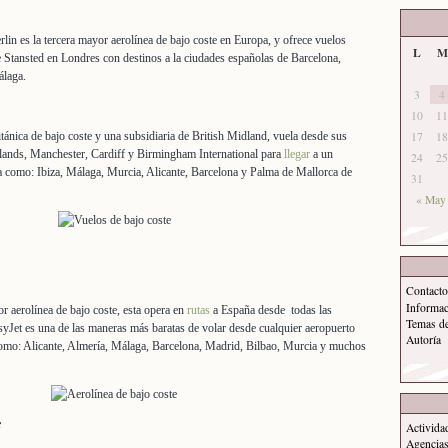
lin es la tercera mayor aerolínea de bajo coste en Europa, y ofrece vuelos
L
M
e Stansted en Londres con destinos a la ciudades españolas de Barcelona,
álaga.
3
4
10
11
tánica de bajo coste y una subsidiaria de British Midland, vuela desde sus
17
18
dlands, Manchester, Cardiff y Birmingham International para
llegar
a un
24
25
 como: Ibiza, Málaga, Murcia, Alicante, Barcelona y Palma de Mallorca de
31
« May
Contacto
Informa
 aerolínea de bajo coste, esta opera en
rutas
a España desde todas las
Temas d
yJet es una de las maneras más baratas de volar desde cualquier aeropuerto
Autoría
omo: Alicante, Almería, Málaga, Barcelona, Madrid, Bilbao, Murcia y muchos
e
Activida
Agencias