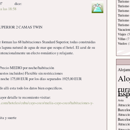
Turismo
07
dice:
Turismo 
a las 18:58
Turismo
Turismo 
Turismo
Turismo 
UPERIOR 2 CAMAS TWIN
Vacacion
Viajes
(5
Villas
(7
forman las 68 habitaciones Standard Superior, todas construidas
Vuelos
(
la laguna natural de agua de mar que ocupa el hotel. El azul de su
intencionalmente un efecto romántico y relajante.
 Precio MEDIO por noche/habitación
Alojam
uestos incluidos) Flexible sin restricciones
Alo
r noche 175,00 EUR por los días separados 1925,00 EUR
rur
 alli esta todo los datos bien especificos.
Esp
Arte y c
yor detalle te recomiento visitar:
Asia
ia.com/hoteles/cuba/cayo-coco/melia-cayo-coco/habitaciones-y-
Atraccio
Barcelo
Atraccio
ita y suerte
Barcelo
Atraccio
Atraccio