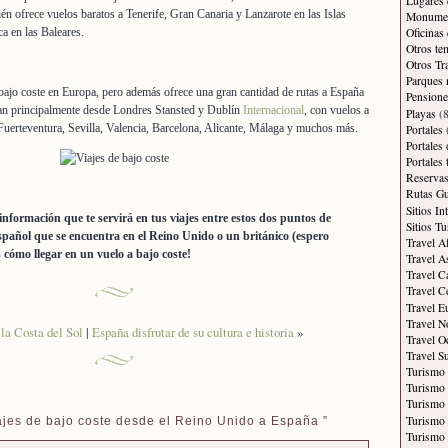
Lugares 
ién ofrece vuelos baratos a Tenerife, Gran Canaria y Lanzarote en las Islas
Monument
Oficinas
a en las Baleares.
Otros te
Otros Tr
Parques 
 bajo coste en Europa, pero además ofrece una gran cantidad de rutas a España
Pensione
an principalmente desde Londres Stansted y Dublín
Internacional
, con vuelos a
Playas
(8
Fuerteventura, Sevilla, Valencia, Barcelona, Alicante, Málaga y muchos más.
Portales
Portales
Portales
Reservas
Rutas Gu
Sitios In
nformación que te servirá en tus viajes entre estos dos puntos de
Sitios Tu
español que se encuentra en el Reino Unido o un británico (espero
Travel A
 cómo llegar en un vuelo a bajo coste!
Travel A
Travel C
Travel C
Travel E
Travel N
la Costa del Sol
|
España disfrutar de su cultura e historia
»
Travel O
Travel S
Turismo
Turismo 
Turismo 
Turismo 
jes de bajo coste desde el Reino Unido a España ”
Turismo