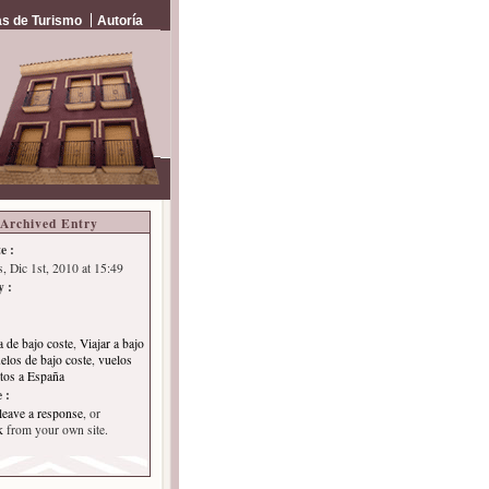
s de Turismo
Autoría
Archived Entry
e :
s, Dic 1st, 2010 at 15:49
y :
a de bajo coste
,
Viajar a bajo
elos de bajo coste
,
vuelos
tos a España
 :
leave a response
, or
k
from your own site.