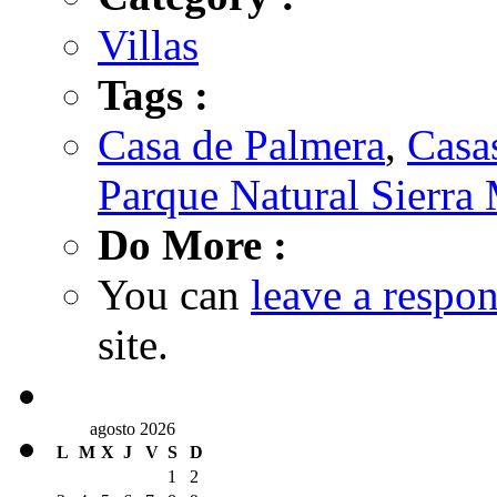
Villas
Tags :
Casa de Palmera
,
Casas
Parque Natural Sierra 
Do More :
You can
leave a respo
site.
agosto 2026
L
M
X
J
V
S
D
1
2