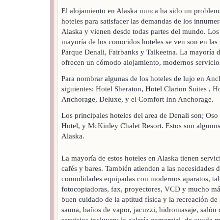
El alojamiento en Alaska nunca ha sido un problema
hoteles para satisfacer las demandas de los innumera
Alaska y vienen desde todas partes del mundo. Los 
mayoría de los conocidos hoteles se ven son en la
Parque Denali, Fairbanks y Talkeetna. La mayoría de
ofrecen un cómodo alojamiento, modernos servicios
Para nombrar algunas de los hoteles de lujo en An
siguientes; Hotel Sheraton, Hotel Clarion Suites , 
Anchorage, Deluxe, y el Comfort Inn Anchorage.
Los principales hoteles del area de Denali son; Oso
Hotel, y McKinley Chalet Resort. Estos son algunos
Alaska.
La mayoría de estos hoteles en Alaska tienen servici
cafés y bares. También atienden a las necesidades d
comodidades equipadas con modernos aparatos, tale
fotocopiadoras, fax, proyectores, VCD y mucho más
buen cuidado de la aptitud física y la recreación de
sauna, baños de vapor, jacuzzi, hidromasaje, salón 
servicios incluyen; la galería comercial, de ayuda m