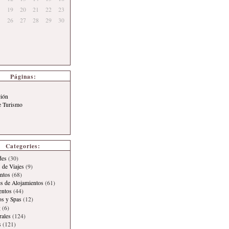
19
20
21
22
23
26
27
28
29
30
Páginas:
ción
e Turismo
Categories:
des
(30)
 de Viajes
(9)
ntos
(68)
es de Alojamientos
(61)
entos
(44)
os y Spas
(12)
g
(6)
rales
(124)
s
(121)