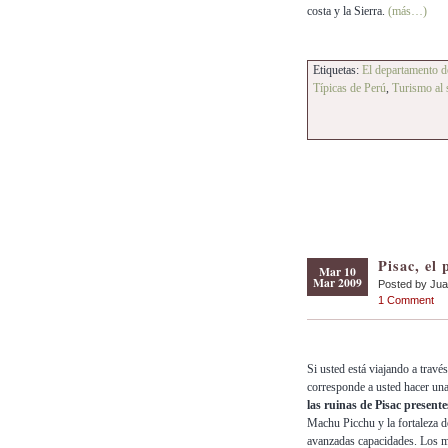
costa y la Sierra.
(más…)
Etiquetas:
El departamento 
Típicas de Perú
,
Turismo al 
Pisac, el
Mar 10
Mar 2009
Posted by Ju
1 Comment
Si usted está viajando a travé
corresponde a usted hacer un
las ruinas de Pisac present
Machu Picchu y la fortaleza de
avanzadas capacidades. Los m