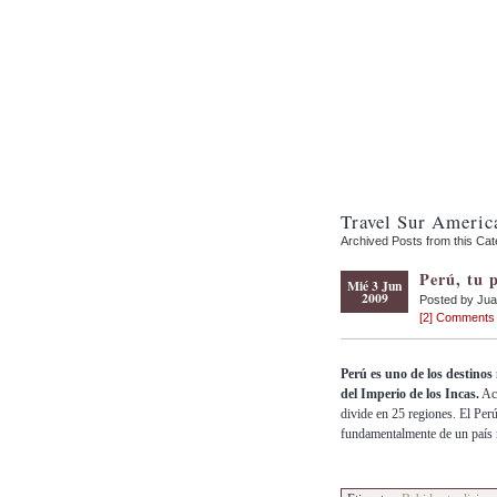
Travel Sur Americ
Archived Posts from this Ca
Perú, tu 
Mié 3 Jun
2009
Posted by Ju
[2] Comments
Perú es uno de los destinos
del Imperio de los Incas.
Act
divide en 25 regiones. El Per
fundamentalmente de un país 