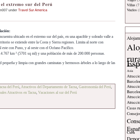
 el extremo sur del Perú
Villas
(7
Vuelos
(
an007 under
Travel Sur America
lación:
ncuentra ubicado en el extremo sur del país, en una apacible y soleado valle a
Alojam
itorio se extiende entre la Costa y Sierra regiones. Limita al norte con
Alo
l este con Puno, y al oeste con el Océano Pacífico.
 14.767 km ² (5701 sq ml) y una población de más de 200.000 personas.
rur
Esp
ad pequeña y limpia con grandes caminatas y hermosos árboles a lo largo de las
Arte y c
Asia
Atraccio
Barcelo
Atraccio
acna del Perú
,
Atractivos del Departamento de Tacna
,
Gastronomía del Perú
,
Barcelo
pales Atractivos en Tacna
,
Vacaciones al sur del Perú
Atraccio
Atraccio
Casas ru
Consejos
Conse
Espa
Cuba
Deport