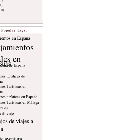
1)
10)
Popular Tags:
ientos en España
jamientos
ales en
aña
ultura de España
nes turísticas de
na
nes Turísticas en
na
nes turísticas en España
nes Turísticas en Málaga
rales
 de viaje
jos de viajes a
ña
e aventura