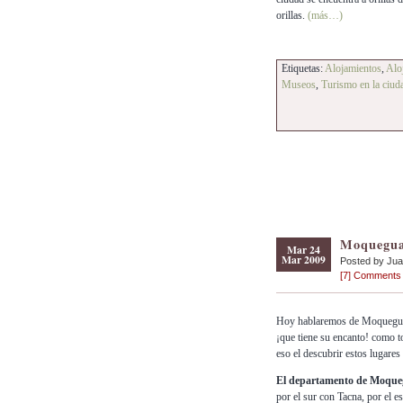
orillas.
(más…)
Etiquetas:
Alojamientos
,
Alo
Museos
,
Turismo en la ciud
Moquegua 
Mar 24
Mar 2009
Posted by Ju
[7] Comments
Hoy hablaremos de Moquegua q
¡que tiene su encanto! como t
eso el descubrir estos lugares
El departamento de Moqu
por el sur con Tacna, por el e