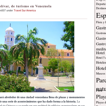
Deporte
lívar, de turismo en Venezuela
Destinos
an007 under
Travel Sur America
Es
Flora y 
Gast
Gastron
Gastr
Gastr
medit
Hotel
Hotel 5 
Hotele
Hote
Museos
Par
nat
Peru
Play
evará alrededor de una ciudad venezolana llena de plazas y monumentos
de una serie de acontecimientos que ha dado forma a la historia.
La
Playas 
del rio Orinoco y se puede ver una multitud de edificios espectaculares en sus