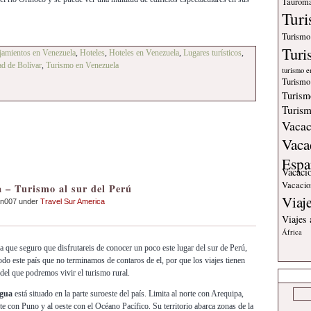
Tauroma
Tur
Turismo
Turi
jamientos en Venezuela
,
Hoteles
,
Hoteles en Venezuela
,
Lugares turísticos
,
ad de Bolívar
,
Turismo en Venezuela
turismo e
Turismo
Turism
Turism
Vacac
Vaca
Espa
Vacaci
Vacacio
– Turismo al sur del Perú
Viaj
an007 under
Travel Sur America
Viajes
África
ue seguro que disfrutareis de conocer un poco este lugar del sur de Perú,
odo este país que no terminamos de contaros de el, por que los viajes tienen
 del que podremos vivir el turismo rural.
egua
está situado en la parte suroeste del país. Limita al norte con Arequipa,
ste con Puno y al oeste con el Océano Pacífico. Su territorio abarca zonas de la