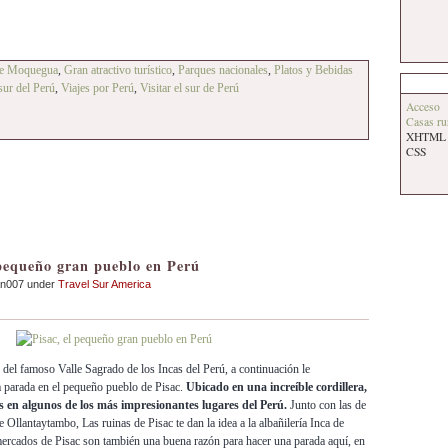
de Moquegua
,
Gran atractivo turístico
,
Parques nacionales
,
Platos y Bebidas
sur del Perú
,
Viajes por Perú
,
Visitar el sur de Perú
Acceso
Casas ru
XHTML
CSS
 pequeño gran pueblo en Perú
an007 under
Travel Sur America
s del famoso Valle Sagrado de los Incas del Perú, a continuación le
a parada en el pequeño pueblo de Pisac.
Ubicado en una increíble cordillera,
es en algunos de los más impresionantes lugares del Perú.
Junto con las de
 Ollantaytambo, Las ruinas de Pisac te dan la idea a la albañilería Inca de
ercados de Pisac son también una buena razón para hacer una parada aquí, en