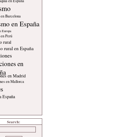
quia en España
ismo
 en Barcelona
smo en España
n Europa
 en Perú
o rural
o rural en España
iones
ciones en
ña
ones en Madrid
nes en Mallorca
es
 a España
Search: