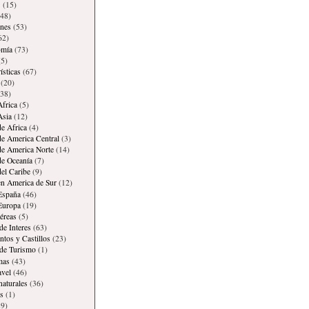
s
(15)
48)
ones
(53)
62)
omía
(73)
5)
ísticas
(67)
(20)
38)
Africa
(5)
Asia
(12)
de Africa
(4)
de America Central
(3)
de America Norte
(14)
de Oceanía
(7)
del Caribe
(9)
en America de Sur
(12)
España
(46)
Europa
(19)
éreas
(5)
de Interes
(63)
os y Castillos
(23)
 de Turismo
(1)
mas
(43)
avel
(46)
naturales
(36)
s
(1)
9)