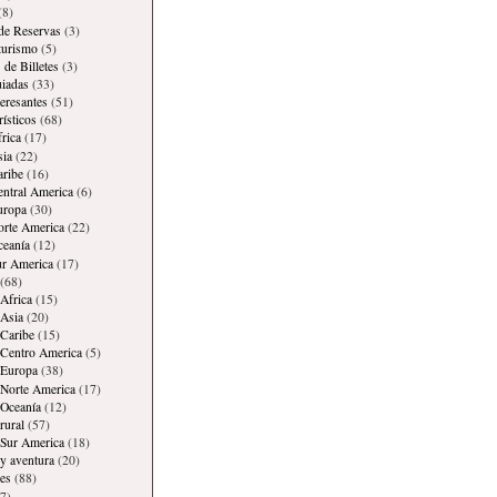
(8)
 de Reservas
(3)
 turismo
(5)
 de Billetes
(3)
iadas
(33)
teresantes
(51)
rísticos
(68)
frica
(17)
sia
(22)
aribe
(16)
entral America
(6)
uropa
(30)
orte America
(22)
ceanía
(12)
ur America
(17)
(68)
Africa
(15)
Asia
(20)
Caribe
(15)
 Centro America
(5)
 Europa
(38)
Norte America
(17)
 Oceanía
(12)
rural
(57)
 Sur America
(18)
y aventura
(20)
es
(88)
7)