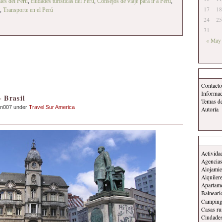
les del Perú
,
ciudades turísticas del Perú
,
Consejos de viaje para ir a Perú
,
17
18
,
Transporte en el Perú
24
25
31
« May
Contacto
Informa
– Brasil
Temas d
an007 under
Travel Sur America
Autoría
Activida
Agencias
Alojamie
Alquiler
Apartam
Balneari
Campin
Casas ru
Ciudade