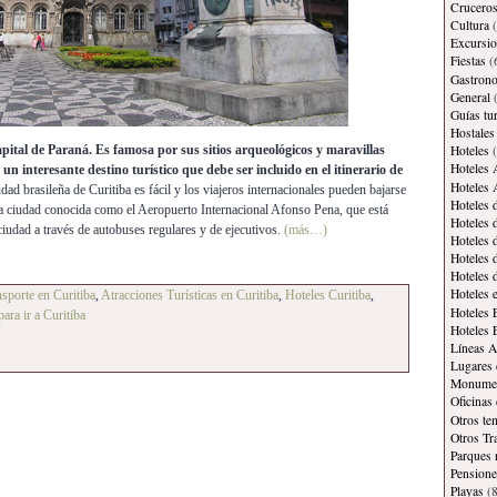
Crucero
Cultura
(
Excursi
Fiestas
(
Gastron
General
(
Guías tur
Hostales
apital de Paraná. Es famosa por sus sitios arqueológicos y maravillas
Hoteles
(
Hoteles 
 un interesante destino turístico que debe ser incluido en el itinerario de
Hoteles 
udad brasileña de Curitiba es fácil y los viajeros internacionales pueden bajarse
Hoteles 
 la ciudad conocida como el Aeropuerto Internacional Afonso Pena, que está
Hoteles 
ciudad a través de autobuses regulares y de ejecutivos.
(más…)
Hoteles 
Hoteles 
Hoteles 
Hoteles 
sporte en Curitiba
,
Atracciones Turísticas en Curitiba
,
Hoteles Curitiba
,
Hoteles 
para ir a Curitiba
Hoteles 
Líneas A
Lugares 
Monument
Oficinas
Otros te
Otros Tr
Parques 
Pensione
Playas
(8