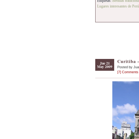
Etiquetas:
Bebidas tradiciona
Lugares interesantes de Perú
Curitiba 
Jue 21
May 2009
Posted by Ju
[7] Comments