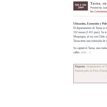
Tacna, en
Sáb 4 Abr
2009
Posted by Ju
No Comments
Ubicación, Extensión y Pob
El departamento de Tacna se e
552 msnm (1.811 pies). Su terr
Moquegua, al sur con Chile, a
Tacna tiene una extensión de
Su capital es Tacna, una ciud
calles.
(más…)
Etiquetas:
Alojamientos en T
Natural park en Perú
,
Princi