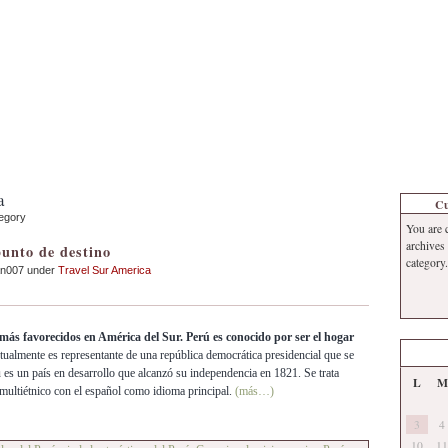
Inicio
Contacto
Información
Tema
a
Cu
tegory
You are 
archives
punto de destino
category.
an007 under
Travel Sur America
 más favorecidos en América del Sur. Perú es conocido por ser el hogar
ualmente es representante de una república democrática presidencial que se
ú es un país en desarrollo que alcanzó su independencia en 1821. Se trata
L
M
multiétnico con el español como idioma principal.
(más…)
3
4
10
11