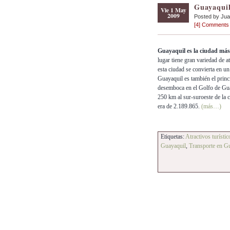
Guayaquil
Vie 1 May
2009
Posted by Ju
[4] Comments
Guayaquil es la ciudad más 
lugar tiene gran variedad de a
esta ciudad se convierta en un
Guayaquil es también el princ
desemboca en el Golfo de Gua
250 km al sur-suroeste de la 
era de 2.189.865.
(más…)
Etiquetas:
Atractivos turísti
Guayaquil
,
Transporte en G