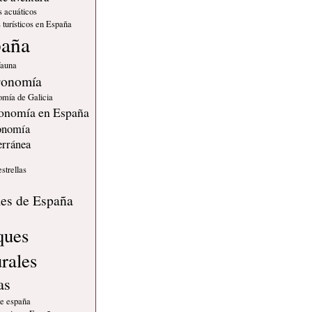
s acuáticos
 turísticos en España
paña
fauna
ronomía
omía de Galicia
onomía en España
onomía
erránea
estrellas
s
les de España
ques
urales
as
de españa