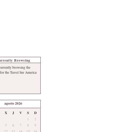
s de Turismo
Autoría
rrently Browsing
currently browsing the
 for the Travel Sur America
agosto 2026
X
J
V
S
D
1
2
5
6
7
8
9
12
13
14
15
16