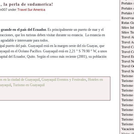
, la perla de sudamerica!
Portales
Portales
an007 under
Travel Sur America
Portales
Reservas
Rutas Gu
Sitios In
grande en el país del Ecuador.
Es principalmente un puerto de mar y el
Sitios Tu
tracciones, que los turistas deben visitar durante su estancia. La estancia en
Travel A
 agradable e interesante para todos.
Travel A
ipal puerto del país. Guayaquil está en la margen oeste del río Guayas, que
Travel C
yaquil en el Océano Pacífico. Guayaquil está en 2,21 ° S 79.90 ° W, a unos
Travel C
Travel E
capital del Ecuador, Quito. Según el censo más reciente (2001), su población
Travel N
Travel O
Travel S
Turismo
cos en la ciudad de Guayaquil
,
Guayaquil Eventos y Festivales
,
Hoteles en
Turismo 
uayaquil
,
Turismo en Guayaquil
Turismo 
Turismo 
Turismo
Turismo
Turismo 
Turismo
Turismo 
Turismo
Turismo 
Vacacion
Viajes
(5