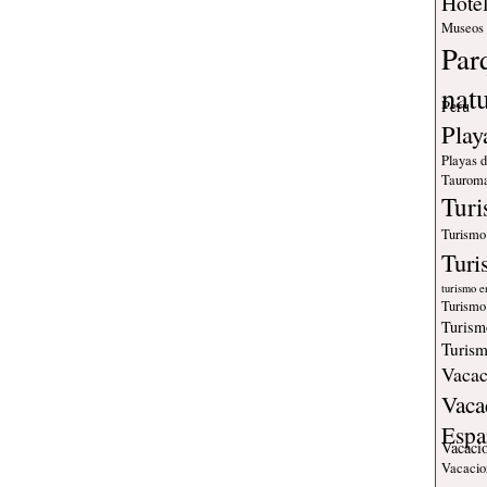
Hote
Museos
Par
nat
Peru
Play
Playas 
Tauroma
Tur
Turismo
Turi
turismo e
Turismo
Turism
Turism
Vacac
Vaca
Espa
Vacaci
Vacacio