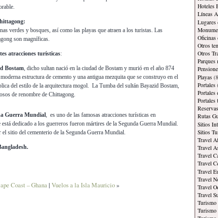
Hoteles 
orable.
Líneas A
hittagong:
Lugares 
Monument
inas verdes y bosques, así como las playas que atraen a los turistas. Las
Oficinas
agong son magníficas.
Otros te
Otros Tr
tes atracciones turísticas
:
Parques 
id Bostam
, dicho sultan nació en la ciudad de Bostam y murió en el año 874
Pensione
Playas
(8
 moderna estructura de cemento y una antigua mezquita que se construyo en el
Portales
lica del estilo de la arquitectura mogol. La Tumba del sultán Bayazid Bostam,
Portales
giosos de renombre de Chittagong.
Portales
Reservas
da Guerra Mundial
, es uno de las famosas atracciones turísticas en
Rutas Gu
 está dedicado a los guerreros fueron mártires de la Segunda Guerra Mundial.
Sitios In
Sitios Tu
tar el sitio del cementerio de la Segunda Guerra Mundial.
Travel A
Bangladesh.
Travel A
Travel C
Travel C
Travel E
Travel N
ape Coast – Ghana
|
Vuelos a la Isla Mauricio
»
Travel O
Travel S
Turismo
Turismo 