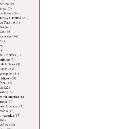
Europa
(19)
éreas
(5)
de Interes
(63)
os y Castillos
(23)
 de Turismo
(1)
mas
(43)
avel
(46)
naturales
(36)
s
(1)
9)
(8)
 de Reservas
(3)
 turismo
(5)
 de Billetes
(3)
iadas
(33)
teresantes
(51)
rísticos
(68)
frica
(17)
sia
(22)
aribe
(16)
entral America
(6)
uropa
(30)
orte America
(22)
ceanía
(12)
ur America
(17)
(68)
Africa
(15)