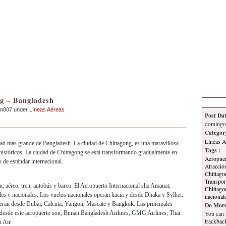
Inicio
Contacto
Información
Tema
g – Bangladesh
an007 under
Líneas Aéreas
Post Dat
domingo,
Categor
Líneas A
dad más grande de Bangladesh. La ciudad de Chittagong, es una maravillosa
Tags :
 históricos. La ciudad de Chittagong se está transformando gradualmente en
Aeropuer
 de estándar internacional.
Atraccio
Chittago
:
Transpor
n; aéreo, tren, autobús y barco. El Aeropuerto Internacional sha Amanat,
Chittago
ales y nacionales. Los vuelos nacionales operan hacia y desde Dhaka y Sylhet.
nacional
peran desde Dubai, Calcuta, Yangon, Mascate y Bangkok. Las principales
Do More
desde este aeropuerto son; Biman Bangladesh Airlines, GMG Airlines, Thai
You can
trackbac
 Air.