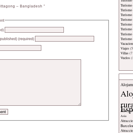
Turismo 
Turismo 
ittagong – Bangladesh ”
Turismo
Turismo
Turismo 
ent
Turismo
Turismo 
ed)
Turismo
Turismo 
e published) (required)
Vacacion
Viajes
(5
Villas
(7
Vuelos
(
Alojam
Alo
rur
Esp
Arte y c
Asia
Atraccio
Barcelo
Atraccio