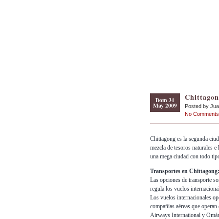
Chittagon
Dom 31
May 2009
Posted by Ju
No Comments
Chittagong es la segunda ciu
mezcla de tesoros naturales e
una mega ciudad con todo tipo
Transportes en Chittagong
Las opciones de transporte so
regula los vuelos internacion
Los vuelos internacionales o
compañías aéreas que operan 
Airways International y Omán