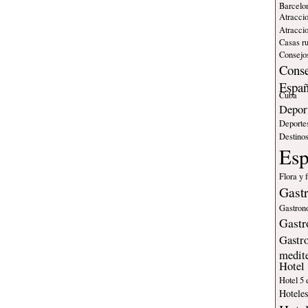
Barcelo
Atraccio
Atraccio
Casas ru
Consejos
Conse
Espa
Cuba
Deport
Deporte
Destinos
Es
Flora y 
Gast
Gastron
Gastr
Gastr
medit
Hotel
Hotel 5 
Hotele