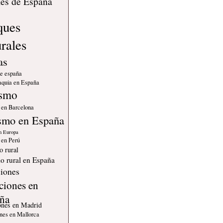
les de España
ques
urales
as
de españa
quia en España
ismo
 en Barcelona
smo en España
n Europa
 en Perú
o rural
o rural en España
iones
ciones en
ña
ones en Madrid
nes en Mallorca