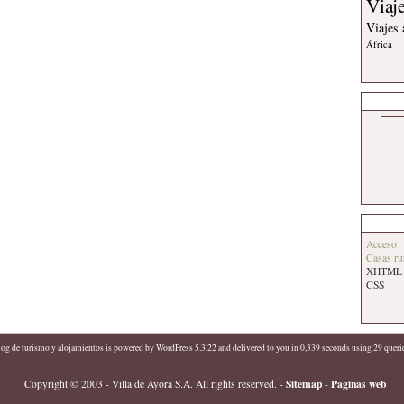
Viaj
Viajes
África
Acceso
Casas ru
XHTML
CSS
log de turismo y alojamientos
is powered by
WordPress 5.3.22
and delivered to you in 0,339 seconds using 29 queri
Sitemap
Paginas web
Copyright © 2003 - Villa de Ayora S.A. All rights reserved.
-
-