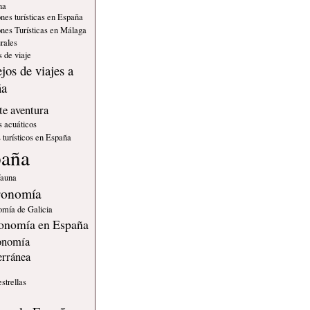
na
nes turísticas en España
nes Turísticas en Málaga
rales
 de viaje
jos de viajes a
ña
e aventura
s acuáticos
 turísticos en España
paña
fauna
ronomía
omía de Galicia
onomía en España
onomía
erránea
estrellas
s