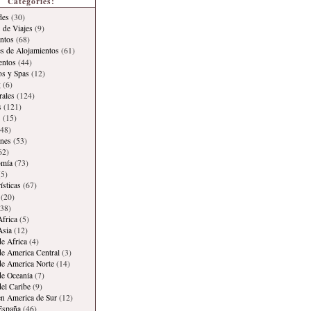
Categories:
des
(30)
 de Viajes
(9)
ntos
(68)
es de Alojamientos
(61)
entos
(44)
os y Spas
(12)
g
(6)
rales
(124)
s
(121)
s
(15)
48)
ones
(53)
62)
omía
(73)
5)
ísticas
(67)
(20)
38)
Africa
(5)
Asia
(12)
de Africa
(4)
de America Central
(3)
de America Norte
(14)
de Oceanía
(7)
del Caribe
(9)
en America de Sur
(12)
España
(46)