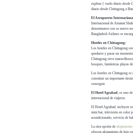
explota 1 vuelo diario desde 
diario desde Chittagong a Ba
El Aeropuerto Internaciona
Internacional de Amanat Shah
denominarse con su nuevo nom
Bangladesh Airlines se encarg
Hoteles en Chittagong:
Los hoteles en Chittagong son
quedarse y pasar un momento es
Chittagong sirve maravillosos 
bosques, fantásticas playas de
Los hoteles en Chittagong se 
constituir un importante desti
conseguir.
El Hotel Agrabad
, es uno de
internacional de viajeros.
El Hotel Agrabad, incluyen ser
mini bar, televisión en color p
acondicionado, servicio de hab
La otra opción de
alojamiento
ofrecen alojamiento de lujo c