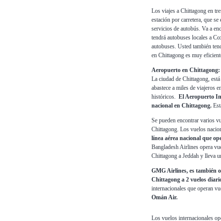
Los viajes a Chittagong en tre
estación por carretera, que s
servicios de autobús. Va a en
tendrá autobuses locales a Cox
autobuses. Usted también tend
en Chittagong es muy eficient
Aeropuerto en Chittagong:
La ciudad de Chittagong, está
abastece a miles de viajeros e
históricos.
El Aeropuerto In
nacional en Chittagong.
Est
Se pueden encontrar varios vu
Chittagong. Los vuelos nacio
línea aérea nacional que op
Bangladesh Airlines opera vue
Chittagong a Jeddah y lleva un
GMG Airlines, es también ot
Chittagong a 2 vuelos diar
internacionales que operan vu
Omán Air.
Los vuelos internacionales 