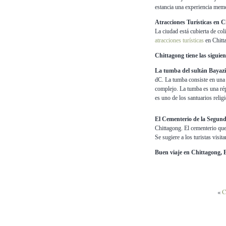
estancia una experiencia mem
Atracciones Turísticas en C
La ciudad está cubierta de col
atracciones turísticas
en Chitt
Chittagong tiene las siguien
La tumba del sultán Bayaz
dC. La tumba consiste en una
complejo. La tumba es una rép
es uno de los santuarios reli
El Cementerio de la Segun
Chittagong. El cementerio que
Se sugiere a los turistas visi
Buen viaje en Chittagong, 
«
C