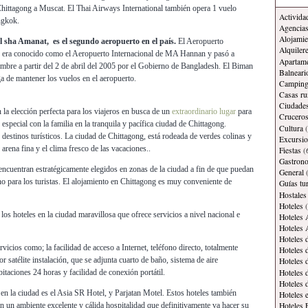
Chittagong a Muscat. El Thai Airways International también opera 1 vuelo
Activida
ngkok.
Agencias
Alojamie
l sha Amanat, es el segundo aeropuerto en el país.
El Aeropuerto
Alquiler
 era conocido como el Aeropuerto Internacional de MA Hannan y pasó a
Apartam
bre a partir del 2 de abril del 2005 por el Gobierno de Bangladesh. El Biman
Balneari
a de mantener los vuelos en el aeropuerto.
Campin
Casas ru
Ciudade
 la elección perfecta para los viajeros en busca de un
extraordinario lugar
para
Crucero
pecial con la familia en la tranquila y pacífica ciudad de Chittagong.
Cultura
(
destinos turísticos. La ciudad de Chittagong, está rodeada de verdes colinas y
Excursi
 arena fina y el clima fresco de las vacaciones..
Fiestas
(
Gastron
encuentran estratégicamente elegidos en zonas de la ciudad a fin de que puedan
General
(
no para los turistas. El alojamiento en Chittagong es muy conveniente de
Guías tur
Hostales
Hoteles
(
 los hoteles en la ciudad maravillosa que ofrece servicios a nivel nacional e
Hoteles 
Hoteles 
Hoteles 
vicios como; la facilidad de acceso a Internet, teléfono directo, totalmente
Hoteles 
or satélite instalación, que se adjunta cuarto de baño, sistema de aire
Hoteles 
Hoteles 
itaciones 24 horas y facilidad de conexión portátil.
Hoteles 
en la ciudad es el Asia SR Hotel, y Parjatan Motel. Estos hoteles también
Hoteles 
on un ambiente excelente y cálida hospitalidad que definitivamente va hacer su
Hoteles 