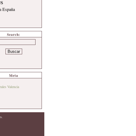
es
 a España
Search:
Meta
rales Valencia
es.