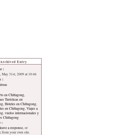
s de Turismo
Autoría
Archived Entry
e :
 May 31st, 2009 at 10:46
y :
éreas
to en Chittagong
,
nes Turísticas en
ng
,
Hoteles en Chittagong
,
tes en Chittagong
,
Viajes a
ng
,
vuelos internacionales y
es Chittagong
 :
leave a response
, or
k
from your own site.