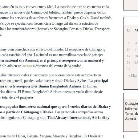
n también es muy conveniente y fácil. La estación de tren se encuentra en la
e encuentra al oeste del Camino del Jubileo. También puede disponer de los
contrar los servicios de autobuses frecuentes a Dhaka y Cox’s. Usted también
’s que se ejecutan con frecuencia a lo largo del día en la estación de
rá a los transbordadores (barcos) de Sadarghat Barisal y Dhaka. Transporte
L
M
e.
3
4
 muy bien conectada con el resto del mundo. El aeropuerto de Chittagong
10
11
n cada estación del año. La ciudad es una maravillosa mezcla de paisajes
17
18
ternacional sha Amanat, es el principal aeropuerto internacional y
24
25
á situado en un
acceso
a distancia del centro de la ciudad.
31
elos internacionales y nacionales que operan desde este aeropuerto en
« May
nales en general, pueden volar hacia y desde Dhaka y Sylhet.
La principal
era en este aeropuerto es Biman Bangladesh Airlines
. El Biman
los diarios. El Biman Bangladesh Airlines opera un vuelo diario desde
 total de 274 pasajeros.
Contacto
ra popular línea aérea nacional que opera 4 vuelos diarios de Dhaka y
Informa
ios a partir de Chittagong a Dhaka
. Las principales compañías aéreas
Temas d
elos regulares a Chittagong son;
Thai Airways International, Air India y
Autoría
operan desde Dubai, Calcuta, Yangon, Mascate y Bangkok. La Omán Air