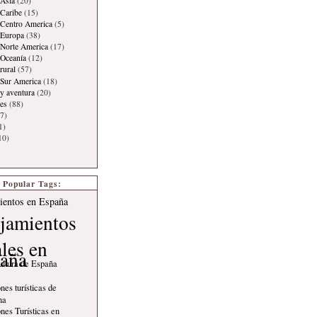
Asia
(20)
Caribe
(15)
 Centro America
(5)
 Europa
(38)
Norte America
(17)
 Oceanía
(12)
rural
(57)
 Sur America
(18)
y aventura
(20)
es
(88)
7)
1)
10)
Popular Tags:
ientos en España
jamientos
ales en
aña
ultura de España
nes turísticas de
na
nes Turísticas en