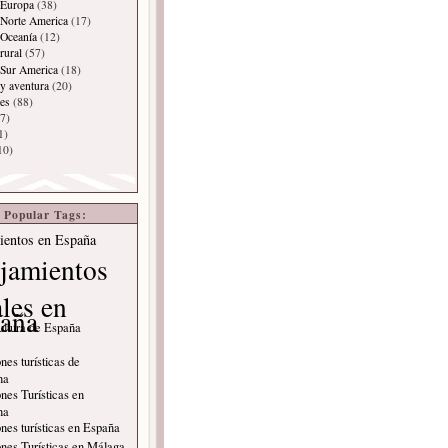
 Europa
(38)
Norte America
(17)
 Oceanía
(12)
rural
(57)
 Sur America
(18)
y aventura
(20)
es
(88)
7)
1)
10)
Popular Tags:
ientos en España
jamientos
ales en
aña
ultura de España
nes turísticas de
na
nes Turísticas en
na
nes turísticas en España
nes Turísticas en Málaga