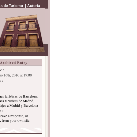
s de Turismo
Autoría
Archived Entry
e :
go 16th, 2010 at 19:00
y :
nes turísticas de Barcelona
,
nes turísticas de Madrid
,
iajes a Madrid y Barcelona
 :
leave a response
, or
k
from your own site.