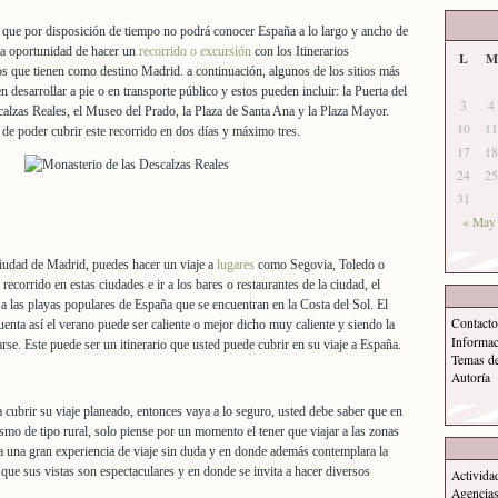
e que por disposición de tiempo no podrá conocer España a lo largo y ancho de
 la oportunidad de hacer un
recorrido o excursión
con los Itinerarios
L
M
s que tienen como destino Madrid. a continuación, algunos de los sitios más
desarrollar a pie o en transporte público y estos pueden incluir: la Puerta del
3
4
calzas Reales, el Museo del Prado, la Plaza de Santa Ana y la Plaza Mayor.
10
11
 de poder cubrir este recorrido en dos días y máximo tres.
17
18
24
25
31
« May
ciudad de Madrid, puedes hacer un viaje a
lugares
como Segovia, Toledo o
ecorrido en estas ciudades e ir a los bares o restaurantes de la ciudad, el
 a las playas populares de España que se encuentran en la Costa del Sol. El
Contacto
cuenta así el verano puede ser caliente o mejor dicho muy caliente y siendo la
Informa
rse. Este puede ser un itinerario que usted puede cubrir en su viaje a España.
Temas d
Autoría
 cubrir su viaje planeado, entonces vaya a lo seguro, usted debe saber que en
smo de tipo rural, solo piense por un momento el tener que viajar a las zonas
a una gran experiencia de viaje sin duda y en donde además contemplara la
que sus vistas son espectaculares y en donde se invita a hacer diversos
Activida
Agencias