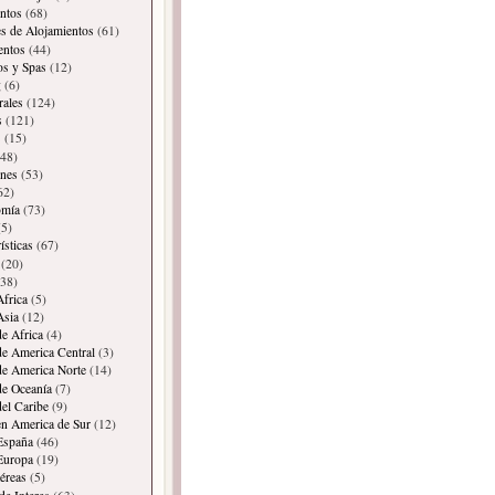
ntos
(68)
es de Alojamientos
(61)
entos
(44)
os y Spas
(12)
g
(6)
rales
(124)
s
(121)
s
(15)
48)
ones
(53)
62)
omía
(73)
5)
ísticas
(67)
(20)
38)
Africa
(5)
Asia
(12)
de Africa
(4)
de America Central
(3)
de America Norte
(14)
de Oceanía
(7)
del Caribe
(9)
en America de Sur
(12)
España
(46)
Europa
(19)
éreas
(5)