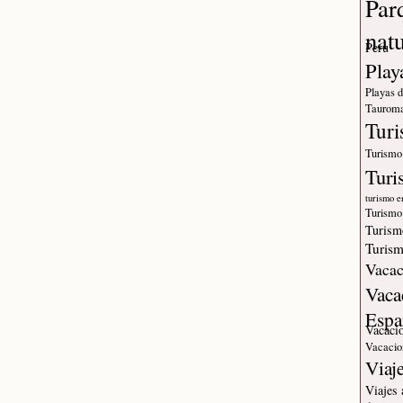
Par
nat
Peru
Play
Playas 
Tauroma
Tur
Turismo
Turi
turismo e
Turismo
Turism
Turism
Vacac
Vaca
Espa
Vacaci
Vacacio
Viaj
Viajes