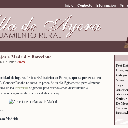
Inicio
Contacto
Información
Tema
ajes a Madrid y Barcelona
an007 under
Viajes
Post Dat
lunes, A
Categor
tidad de lugares de interés histórico en Europa, que se presentan en
Viajes
”.
Conocer España no toma un paseo de un día lógicamente, pero al menos
Tags :
gunos de los
itinerarios
sugeridos para que vayamos describiendo a
Atraccio
a reducir algunas de sus prioridades de viaje.
Atraccio
Cortos v
Do More
You can
on
trackbac
para Madrid: