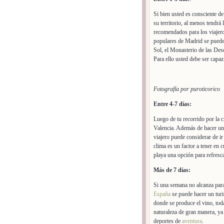
Si bien usted es consciente d
su territorio, al menos tendrá
recomendados para los viajero
populares de Madrid se pueden 
Sol, el Monasterio de las Des
Para ello usted debe ser capaz
Fotografía por puroticorico
Entre 4-7 días:
Luego de tu recorrido por la 
Valencia. Además de hacer un r
viajero puede considerar de ir
clima es un factor a tener en 
playa una opción para refresca
Más de 7 días:
Si una semana no alcanza para
España
se puede hacer un turi
donde se produce el vino, tod
naturaleza de gran manera, ya 
deportes de
aventura
.