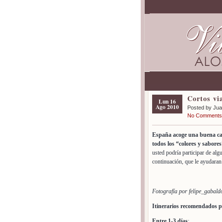
Cortos vi
Lun 16
Ago 2010
Posted by Ju
No Comments
España acoge una buena can
todos los “colores y sabores
usted podría participar de al
continuación, que le ayudaran 
Fotografía por felipe_gabald
Itinerarios recomendados 
Entre 1-3 días
: