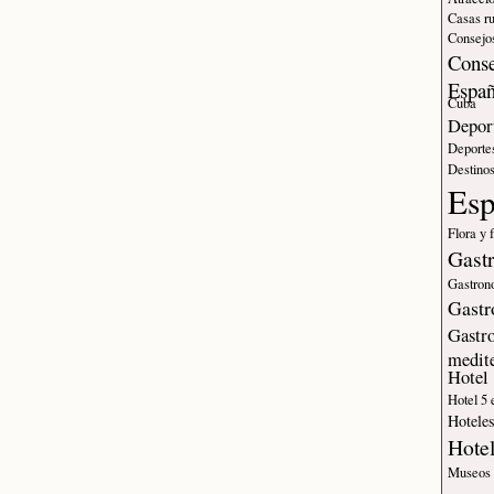
Casas ru
Consejos
Conse
Espa
Cuba
Deport
Deporte
Destinos
Es
Flora y 
Gast
Gastron
Gastr
Gastr
medit
Hotel
Hotel 5 
Hotele
Hote
Museos