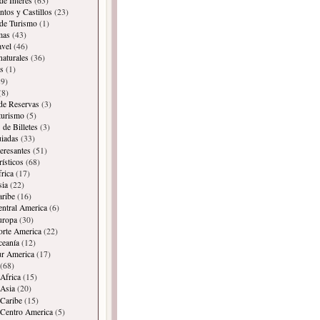
de Interes
(63)
os y Castillos
(23)
 de Turismo
(1)
mas
(43)
avel
(46)
naturales
(36)
s
(1)
9)
(8)
 de Reservas
(3)
 turismo
(5)
 de Billetes
(3)
iadas
(33)
teresantes
(51)
rísticos
(68)
frica
(17)
sia
(22)
aribe
(16)
entral America
(6)
uropa
(30)
orte America
(22)
ceanía
(12)
ur America
(17)
(68)
Africa
(15)
Asia
(20)
Caribe
(15)
 Centro America
(5)