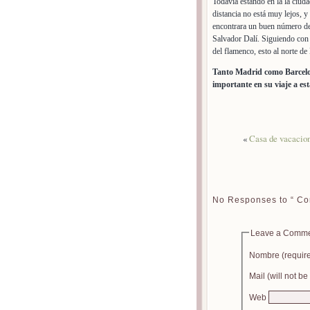
Todavía estando en la la ciuda
distancia no está muy lejos, y
encontrara un buen número de
Salvador Dalí. Siguiendo con
del flamenco, esto al norte de 
Tanto Madrid como Barcelo
importante en su viaje a es
«
Casa de vacacion
No Responses to “ Cor
Leave a Comm
Nombre (requir
Mail (will not b
Web