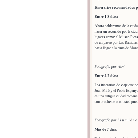
Itinerarios recomendados p
Entre 1-3 días:
Ahora hablaremos de la ciudad
hacer un recorrido por la ciud
lugares como: el Museo Picass
de un paseo por Las Ramblas, (
hasta llegar a la cima de Mont
Fotografía por vito7
Entre 4-7 días:
Los itinerarios de viaje que 
Joan Miró y el Poble Espanyo
es una antigua ciudad romana,
con broche de oro, usted puede
Fotografía por ? l u m i è r e
Más de 7 días: