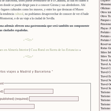
Lugares 
d de Barcelona, usted puede aventurarse de ir a Cataluña, la cual en cuanto a
Monument
 en donde se puede dirigir para ir a conocer Girona y sus alrededores. Ahí
Oficinas
 lugares culturales como los museos, y entre los que destacan el Museo
Otros te
 la tendencia
cultural
, no podríamos desaprovechar de conocer de ver el baile
Otros Tr
Montserrat, o de un viaje a la ciudad de Sevilla.
Parques 
Pensione
na además ofrecen una gastronomía que será también un componente
Playas
(8
tas ciudades españolas.
Portales
Portales
Portales
Reservas
Rutas Gu
es en Almería Interior
|
Casa Rural en Sierra de las Estancias
»
Sitios In
Sitios Tu
Travel A
Travel A
Travel C
tos viajes a Madrid y Barcelona ”
Travel C
Travel E
Travel N
ent
Travel O
Travel S
ed)
Turismo
Turismo 
e published) (required)
Turismo 
Turismo 
Turismo