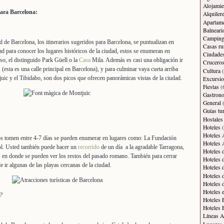
Alojamie
ara Barcelona:
Alquiler
Apartam
Balneari
Campin
 de Barcelona, los itinerarios sugeridos para Barcelona, se puntualizan en
Casas ru
ad para conocer los lugares históricos de la ciudad, estos se enumeran en
Ciudade
o, el distinguido Park Güell o la
Casa
Mila. Además es casi una obligación ir
Crucero
esta es una calle principal en Barcelona), y para culminar vaya cueta arriba
Cultura
(
juic y el Tibidabo, son dos picos que ofrecen panorámicas vistas de la ciudad.
Excursi
Fiestas
(
Gastron
General
(
Guías tur
Hostales
Hoteles
(
Hoteles 
nos tomen entre 4-7 días se pueden enumerar en lugares como: La Fundación
Hoteles 
l. Usted también puede hacer un
recorrido
de un día a la agradable Tarragona,
Hoteles 
 en donde se pueden ver los restos del pasado romano. También para cerrar
Hoteles 
 ir algunas de las playas cercanas de la ciudad.
Hoteles 
Hoteles 
Hoteles 
Hoteles 
 ?
Hoteles 
Hoteles 
Líneas A