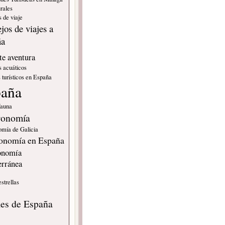
rales
 de viaje
jos de viajes a
ña
e aventura
s acuáticos
 turísticos en España
paña
fauna
ronomía
omía de Galicia
onomía en España
onomía
erránea
estrellas
s
les de España