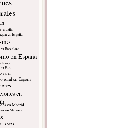
ques
urales
as
de españa
quia en España
ismo
 en Barcelona
smo en España
n Europa
 en Perú
o rural
o rural en España
iones
ciones en
ña
ones en Madrid
nes en Mallorca
es
 a España