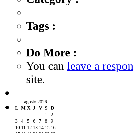
Tags :
Do More :
You can
leave a respo
site.
agosto 2026
L
M
X
J
V
S
D
1
2
3
4
5
6
7
8
9
10
11
12
13
14
15
16