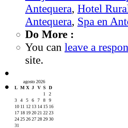
Antequera
,
Hotel Rura
Antequera
,
Spa en Ant
Do More :
You can
leave a respo
site.
agosto 2026
L
M
X
J
V
S
D
1
2
3
4
5
6
7
8
9
10
11
12
13
14
15
16
17
18
19
20
21
22
23
24
25
26
27
28
29
30
31