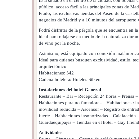
Está situado en el centro de la ciudad, con buenas 
público, acceso fácil a las principales zonas de Mad
Prado, las exclusivas tiendas del Paseo de la Castel
negocios de Madrid y a 10 minutos del aeropuerto y
Podrá disfrutar de la pérgola que se encuentra en la 
ideal para relajarse en medio de la naturaleza dura
de vino por la noche.
Asimismo, está equipado con conexión inalámbrica a 
Ideal para quienes busquen exclusividad, estilo, te
arquitectónico.
Habitaciones: 342
Cadena hotelera: Hoteles Silken
Instalaciones del hotel General
Restaurante – Bar – Recepción 24 horas – Prensa – 
Habitaciones para no fumadores – Habitaciones / in
movilidad reducida – Ascensor – Registro de entrad
fuerte – Habitaciones insonorizadas – Calefacción 
Guardaequipajes – Tiendas en el hotel – Gay Friend
Actividades
Sauna – Gimnasio – Campo de golf (a menos de 3 