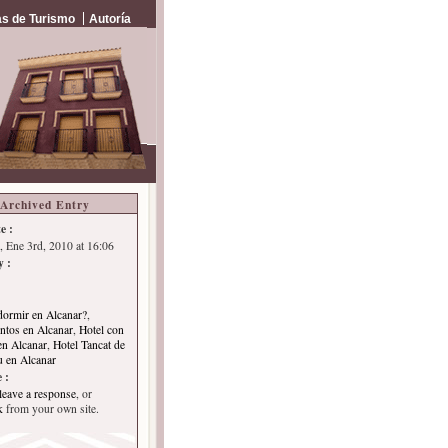
s de Turismo
Autoría
Archived Entry
e :
 Ene 3rd, 2010 at 16:06
y :
ormir en Alcanar?
,
ntos en Alcanar
,
Hotel con
en Alcanar
,
Hotel Tancat de
 en Alcanar
 :
leave a response
, or
k
from your own site.