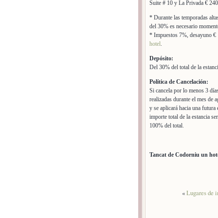
Suite # 10 y La Privada € 24
* Durante las temporadas altas
del 30% es necesario momento
* Impuestos 7%, desayuno € 12
hotel
.
Depósito:
Del 30% del total de la estanci
Política de Cancelación:
Si cancela por lo menos 3 días
realizadas durante el mes de 
y se aplicará hacia una futura
importe total de la estancia se
100% del total.
Tancat de Codorniu un hotel
«
Lugares de i