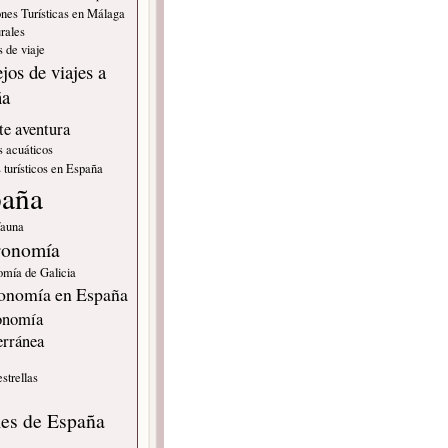
nes Turísticas en Málaga
rales
 de viaje
jos de viajes a
ña
e aventura
s acuáticos
 turísticos en España
paña
fauna
ronomía
omía de Galicia
onomía en España
onomía
erránea
estrellas
s
les de España