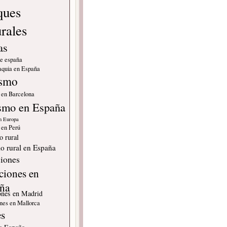
ques
urales
as
de españa
quia en España
ismo
 en Barcelona
smo en España
n Europa
 en Perú
o rural
o rural en España
iones
ciones en
ña
ones en Madrid
nes en Mallorca
es