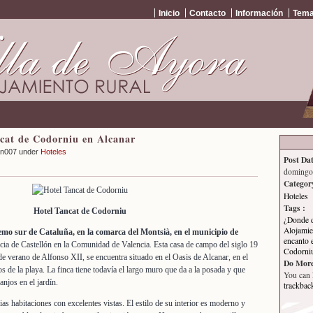
Inicio
Contacto
Información
Tema
cat de Codorniu en Alcanar
an007 under
Hoteles
Post Dat
domingo,
Categor
Hoteles
Tags :
Hotel Tancat de Codorniu
¿Donde d
Alojamie
remo sur de Cataluña, en la comarca del Montsià, en el municipio de
encanto 
cia de Castellón en la Comunidad de Valencia. Esta casa de campo del siglo 19
Codorniu
de verano de Alfonso XII, se encuentra situado en el Oasis de Alcanar, en el
Do More
 de la playa. La finca tiene todavía el largo muro que da a la posada y que
You can
anjos en el jardín.
trackbac
as habitaciones con excelentes vistas. El estilo de su interior es moderno y