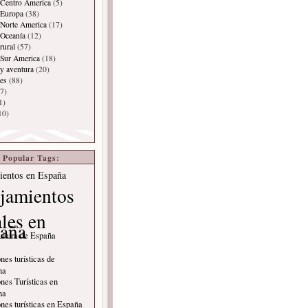
 Centro America
(5)
 Europa
(38)
Norte America
(17)
 Oceanía
(12)
rural
(57)
 Sur America
(18)
y aventura
(20)
es
(88)
7)
1)
10)
Popular Tags:
ientos en España
jamientos
ales en
aña
ultura de España
nes turísticas de
na
nes Turísticas en
na
nes turísticas en España