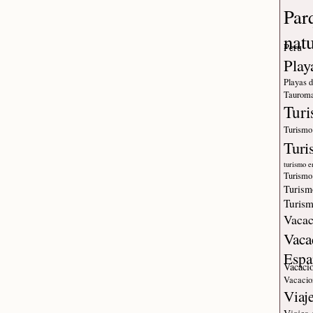
Par
nat
Peru
Play
Playas 
Tauroma
Tur
Turismo
Turi
turismo e
Turismo
Turism
Turism
Vacac
Vaca
Espa
Vacaci
Vacacio
Viaj