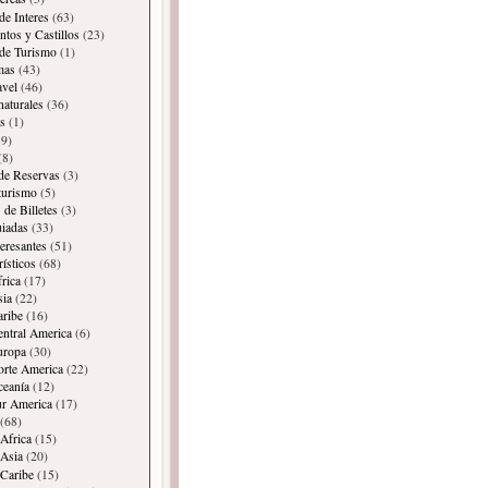
de Interes
(63)
os y Castillos
(23)
 de Turismo
(1)
mas
(43)
avel
(46)
naturales
(36)
s
(1)
9)
(8)
 de Reservas
(3)
 turismo
(5)
 de Billetes
(3)
iadas
(33)
teresantes
(51)
rísticos
(68)
frica
(17)
sia
(22)
aribe
(16)
entral America
(6)
uropa
(30)
orte America
(22)
ceanía
(12)
ur America
(17)
(68)
Africa
(15)
Asia
(20)
Caribe
(15)