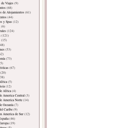
 de Viajes
(9)
ntos
(68)
es de Alojamientos
(61)
entos
(44)
os y Spas
(12)
g
(6)
rales
(124)
s
(121)
s
(15)
48)
ones
(53)
62)
omía
(73)
5)
ísticas
(67)
(20)
38)
Africa
(5)
Asia
(12)
de Africa
(4)
de America Central
(3)
de America Norte
(14)
de Oceanía
(7)
del Caribe
(9)
en America de Sur
(12)
España
(46)
Europa
(19)
éreas
(5)