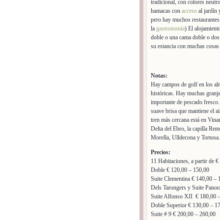
tradicional, con colores neut
hamacas con
acceso
al jardín 
pero hay muchos restaurantes 
la
gastronomía
) El alojamient
doble o una cama doble o dos 
su estancia con muchas cosas 
Notas:
Hay campos de golf en los alr
históricas. Hay muchas granja
importante de pescado fresco.
suave brisa que mantiene el ai
tren más cercana está en Vinar
Delta del Ebro, la capilla Re
Morella, Ulldecona y Tortosa.
Precios:
11 Habitaciones, a partir de 
Doble € 120,00 – 150,00
Suite Clementina € 140,00 – 
Dels Tarongers y Suite Panor
Suite Alfonso XII € 180,00 
Doble Superior € 130,00 – 1
Suite # 9 € 200,00 – 260,00