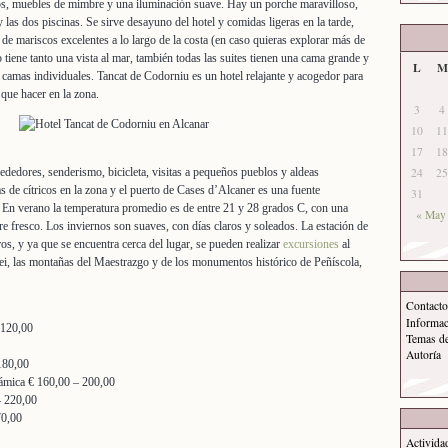
ros, muebles de mimbre y una iluminación suave. Hay un porche maravilloso,
y las dos piscinas. Se sirve desayuno del hotel y comidas ligeras en la tarde,
de mariscos excelentes a lo largo de la costa (en caso quieras explorar más de
o tiene tanto una vista al mar, también todas las suites tienen una cama grande y
L
M
camas individuales. Tancat de Codorniu es un hotel relajante y acogedor para
que hacer en la zona.
3
4
10
11
17
18
ededores, senderismo, bicicleta, visitas a pequeños pueblos y aldeas
24
25
s de cítricos en la zona y el puerto de Cases d’Alcaner es una fuente
31
 En verano la temperatura promedio es de entre 21 y 28 grados C, con una
« May
re fresco. Los inviernos son suaves, con días claros y soleados. La estación de
os, y ya que se encuentra cerca del lugar, se pueden realizar
excursiones
al
mei, las montañas del Maestrazgo y de los monumentos histórico de Peñíscola,
Contacto
Informa
€ 120,00
Temas d
Autoría
180,00
ámica € 160,00 – 200,00
– 220,00
70,00
Activida