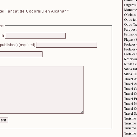
Lugares 
Monument
el Tancat de Codorniu en Alcanar ”
Oficinas
Otros te
Otros Tr
ent
Parques 
Pensione
ed)
Playas
(8
Portales
e published) (required)
Portales
Portales
Reservas
Rutas Gu
Sitios In
Sitios Tu
Travel A
Travel A
Travel C
Travel C
Travel E
Travel N
Travel O
Travel S
Turismo
Turismo 
Turismo 
Turismo 