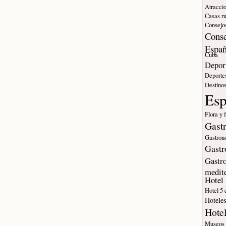
Atraccio
Casas ru
Consejos
Conse
Espa
Cuba
Deport
Deporte
Destinos
Es
Flora y 
Gast
Gastron
Gastr
Gastr
medit
Hotel
Hotel 5 
Hotele
Hote
Museos