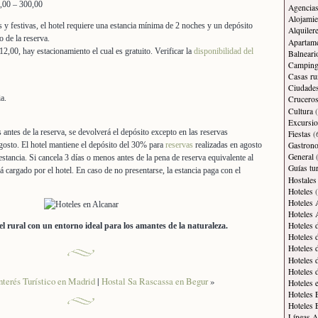
0,00 – 300,00
Agencias
Alojamie
 y festivas, el hotel requiere una estancia mínima de 2 noches y un depósito
Alquiler
 de la reserva.
Apartam
,00, hay estacionamiento el cual es gratuito. Verificar la
disponibilidad del
Balneari
Campin
Casas ru
Ciudade
a.
Crucero
Cultura
(
Excursi
 antes de la reserva, se devolverá el depósito excepto en las reservas
Fiestas
(
agosto. El hotel mantiene el depósito del 30% para
reservas
realizadas en agosto
Gastron
General
(
 estancia. Si cancela 3 días o menos antes de la pena de reserva equivalente al
Guías tur
rá cargado por el hotel. En caso de no presentarse, la estancia paga con el
Hostales
Hoteles
(
Hoteles 
Hoteles 
Hoteles 
 rural con un entorno ideal para los amantes de la naturaleza.
Hoteles 
Hoteles 
Hoteles 
Hoteles 
nterés Turístico en Madrid
|
Hostal Sa Rascassa en Begur
»
Hoteles 
Hoteles 
Hoteles 
Líneas A