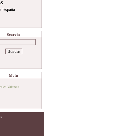
es
 a España
Search:
Meta
rales Valencia
es.