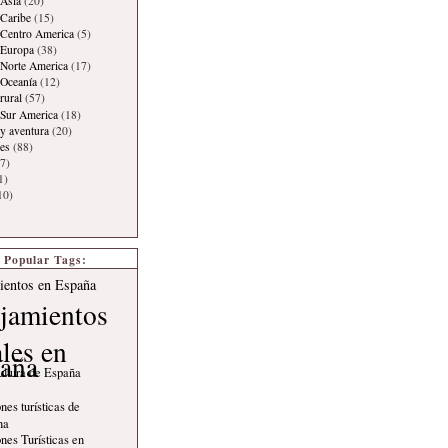
Asia
(20)
Caribe
(15)
 Centro America
(5)
 Europa
(38)
Norte America
(17)
 Oceanía
(12)
rural
(57)
 Sur America
(18)
y aventura
(20)
es
(88)
7)
1)
10)
Popular Tags:
ientos en España
jamientos
ales en
aña
ultura de España
nes turísticas de
na
nes Turísticas en