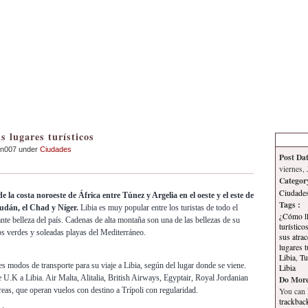
Inicio
Contacto
Información
Tema
s lugares turísticos
an007 under
Ciudades
Post Dat
viernes, 
Categor
Ciudade
de la costa noroeste de África entre Túnez y Argelia en el oeste y el este de
Tags :
Sudán, el Chad y Níger.
Libia es muy popular entre los turistas de todo el
¿Cómo ll
te belleza del país. Cadenas de alta montaña son una de las bellezas de su
turístico
s verdes y soleadas playas del Mediterráneo.
sus atrac
lugares t
Libia
,
Tu
es modos de transporte para su viaje a Libia, según del lugar donde se viene.
Libia
 U.K a Libia. Air Malta, Alitalia, British Airways, Egyptair, Royal Jordanian
Do More
reas, que operan vuelos con destino a Trípoli con regularidad.
You can
trackbac