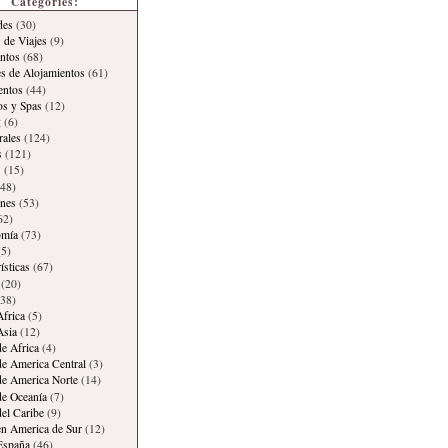
Categories:
des
(30)
 de Viajes
(9)
ntos
(68)
es de Alojamientos
(61)
entos
(44)
os y Spas
(12)
g
(6)
rales
(124)
s
(121)
s
(15)
48)
ones
(53)
62)
omía
(73)
5)
ísticas
(67)
(20)
38)
Africa
(5)
Asia
(12)
de Africa
(4)
de America Central
(3)
de America Norte
(14)
de Oceanía
(7)
del Caribe
(9)
en America de Sur
(12)
España
(46)