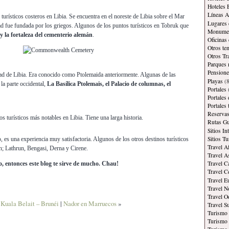
Hoteles 
Líneas A
turísticos costeros en Libia. Se encuentra en el noreste de Libia sobre el Mar
Lugares 
ad fue fundada por los griegos. Algunos de los puntos turísticos en Tobruk que
Monument
 la fortaleza del cementerio alemán
.
Oficinas
Otros te
Otros Tr
Parques 
Pensione
ad de Libia. Era conocido como Ptolemaida anteriormente. Algunas de las
Playas
(8
 la parte occidental,
La Basílica Ptolemais, el Palacio de columnas, el
Portales
Portales
Portales
Reservas
os turísticos más notables en Libia. Tiene una larga historia.
Rutas Gu
Sitios In
Sitios Tu
to, es una experiencia muy satisfactoria. Algunos de los otros destinos turísticos
Travel A
n; Lathrun, Bengasi, Derna y Cirene.
Travel A
Travel C
no, entonces este blog te sirve de mucho. Chau!
Travel C
Travel E
Travel N
Travel O
«
Kuala Belait – Brunéi
|
Nador en Marruecos
»
Travel S
Turismo
Turismo 