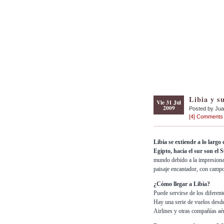
Libia y su
Vie 31 Jul
2009
Posted by Ju
[4] Comments
Libia se extiende a lo largo 
Egipto, hacia el sur son el 
mundo debido a la impresionan
paisaje encantador, con campo
¿Cómo llegar a Libia?
Puede servirse de los diferent
Hay una serie de vuelos desde
Airlines y otras compañías aé