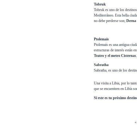
Tobruk
Tobruk es uno de los destinos 
Mediterráneo. Esta bella ciud
no debe perderse son;
Derna y
Ptolemais
Ptolemais es una antigua ciud
estructuras de interés están en
Teatro y el metro Cisternas
.
Sabratha
Sabratha, es uno de los destin
Una visita a Libia, por lo tan
que se encuentren en Libia so
Si este es tu próximo desti