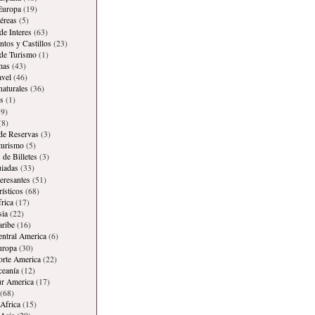
Europa
(19)
éreas
(5)
de Interes
(63)
os y Castillos
(23)
 de Turismo
(1)
mas
(43)
avel
(46)
naturales
(36)
s
(1)
9)
(8)
 de Reservas
(3)
 turismo
(5)
 de Billetes
(3)
iadas
(33)
teresantes
(51)
rísticos
(68)
frica
(17)
sia
(22)
aribe
(16)
entral America
(6)
uropa
(30)
orte America
(22)
ceanía
(12)
ur America
(17)
(68)
Africa
(15)