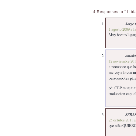
4 Responses to “ Libia
Jorge 
1 agosto 2009 a l
Muy bonito lugar,
antoña
12 noviembre 201
a nooooooo que h
me voy a ir con m
bessoooootes pàr
pd: CEP muajajaj
traduccion cep: 
SEBAS
25 octubre 2011 a
oye niño QUIERO 