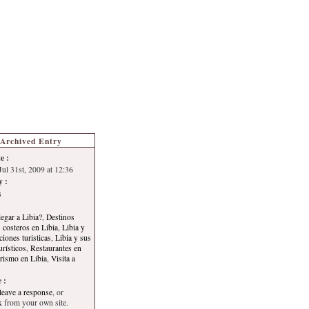
s de Turismo
Autoría
Archived Entry
e :
Jul 31st, 2009 at 12:36
y :
s
egar a Libia?
,
Destinos
s costeros en Libia
,
Libia y
ciones turisticas
,
Libia y sus
urísticos
,
Restaurantes en
rismo en Libia
,
Visita a
 :
leave a response
, or
k
from your own site.