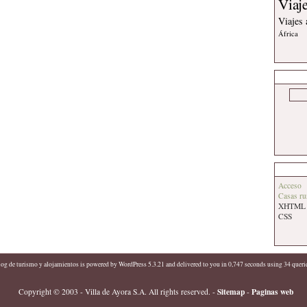
Viaj
Viajes
África
Acceso
Casas ru
XHTML
CSS
log de turismo y alojamientos
is powered by
WordPress 5.3.21
and delivered to you in 0,747 seconds using 34 queri
Sitemap
Paginas web
Copyright © 2003 - Villa de Ayora S.A. All rights reserved.
-
-