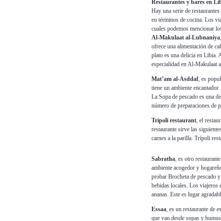
Restaurantes y bares en Li
Hay una serie de restaurantes 
en términos de cocina. Los via
cuales podemos mencionar los
Al-Makulaat al-Lubnaniya
ofrece una alimentación de ca
plato es una delicia en Libia.
especialidad en Al-Makulaat 
Mat’am al-Asddaf
, es popu
tiene un ambiente encantador.
La Sopa de pescado es una de 
número de preparaciones de p
Trípoli restaurant
, el restau
restaurante sirve las siguient
carnes a la parilla. Trípoli r
Sabratha
, es otro restauran
ambiente acogedor y hogareño
probar Brocheta de pescado y 
bebidas locales. Los viajeros
ananas. Este es lugar agradabl
Essaa
, es un restaurante de e
que van desde sopas y humus a