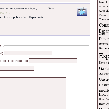
Barcelo
Atraccio
rurales con encanto en ademuz
dice:
Atraccio
 las 16:32
Casas ru
Gracias por publicarlo…Espero màs…
Consejos
Conse
Espa
Cuba
Deport
Deporte
ent
Destinos
Es
ed)
e published) (required)
Flora y 
Gast
Gastron
Gastr
Gastr
medit
Hotel
Hotel 5 
Hotele