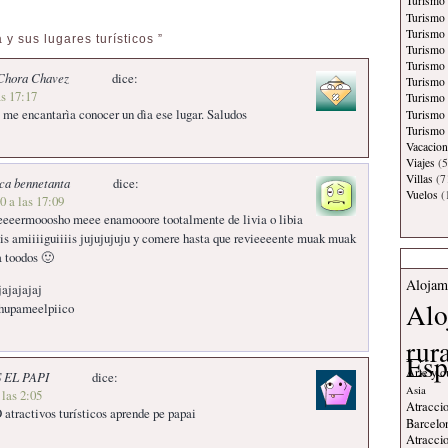
Turismo 
Turismo 
Turismo
 y sus lugares turísticos ”
Turismo
Turismo 
Chora Chavez
dice:
Turismo
as 17:17
Turismo 
 me encantarìa conocer un dìa ese lugar. Saludos
Turismo
Turismo 
Vacacion
Viajes
(5
Villas
(7
ca bennetanta
dice:
Vuelos
(
0 a las 17:09
eeeermooosho meee enamooore tootalmente de livia o libia
is amiiiiguiiiis jujujujuju y comere hasta que revieeeente muak muak
a toodos 🙂
Alojam
ajajajaj
Alo
chupameelpiico
rur
Esp
Arte y c
 EL PAPI
dice:
Asia
 las 2:05
Atraccio
atractivos turísticos aprende pe papai
Barcelo
Atraccio