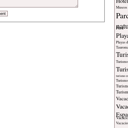
Hote
Museos
Par
nat
Peru
Play
Playas 
Tauroma
Tur
Turismo
Turi
turismo e
Turismo
Turism
Turism
Vacac
Vaca
Espa
Vacaci
Vacacio