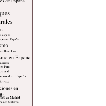
les de España
ques
urales
as
de españa
quia en España
ismo
 en Barcelona
smo en España
n Europa
 en Perú
o rural
o rural en España
iones
ciones en
ña
ones en Madrid
nes en Mallorca