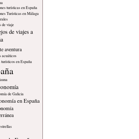
na
nes turísticas en España
nes Turísticas en Málaga
rales
 de viaje
jos de viajes a
ña
e aventura
s acuáticos
 turísticos en España
paña
fauna
ronomía
omía de Galicia
onomía en España
onomía
erránea
estrellas
s