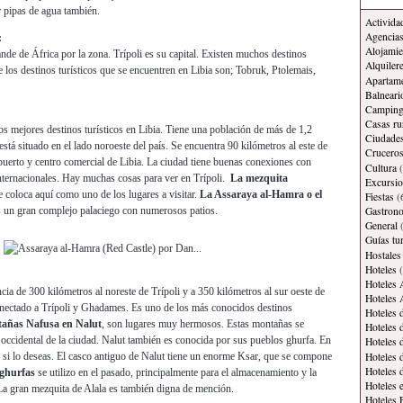
 pipas de agua también.
Activida
Agencias
:
Alojamie
ande de África por la zona. Trípoli es su capital. Existen muchos destinos
Alquiler
e los destinos turísticos que se encuentren en Libia son; Tobruk, Ptolemais,
Apartam
Balneari
Campin
Casas ru
 los mejores destinos turísticos en Libia. Tiene una población de más de 1,2
Ciudade
está situado en el lado noroeste del país. Se encuentra 90 kilómetros al este de
Crucero
 puerto y centro comercial de Libia. La ciudad tiene buenas conexiones con
Cultura
(
internacionales. Hay muchas cosas para ver en Trípoli.
La mezquita
Excursi
e coloca aquí como uno de los lugares a visitar.
La Assaraya al-Hamra o el
Fiestas
(
 es un gran complejo palaciego con numerosos patios.
Gastron
General
(
Guías tur
Hostales
Hoteles
(
Hoteles 
ncia de 300 kilómetros al noreste de Trípoli y a 350 kilómetros al sur oeste de
Hoteles 
nectado a Trípoli y Ghadames. Es uno de los más conocidos destinos
Hoteles 
añas Nafusa en Nalut
, son lugares muy hermosos. Estas montañas se
Hoteles 
occidental de la ciudad. Nalut también es conocida por sus pueblos ghurfa. En
Hoteles 
Hoteles 
 si lo deseas. El casco antiguo de Nalut tiene un enorme Ksar, que se compone
Hoteles 
ghurfas
se utilizo en el pasado, principalmente para el almacenamiento y la
Hoteles 
 La gran mezquita de Alala es también digna de mención.
Hoteles 