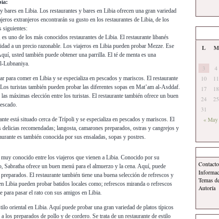
bia:
y bares en Libia. Los restaurantes y bares en Libia ofrecen una gran variedad
jeros extranjeros encontrarán su gusto en los restaurantes de Libia, de los
 siguientes:
, es uno de los más conocidos restaurantes de Libia. El restaurante libanés
lidad a un precio razonable. Los viajeros en Libia pueden probar Mezze. Ese
L
M
 Aquí, usted también puede obtener una parrilla. El té de menta es una
al-Lubnaniya.
3
4
lar para comer en Libia y se especializa en pescados y mariscos. El restaurante
10
11
 Los turistas también pueden probar las diferentes sopas en Mat’am al-Asddaf.
17
18
las máximas elección entre los turistas. El restaurante también ofrece un buen
24
25
escado.
31
rante está situado cerca de Trípoli y se especializa en pescados y mariscos. El
« May
es delicias recomendadas; langosta, camarones preparados, ostras y cangrejos y
estaurante es también conocida por sus ensaladas, sopas y postres.
te muy conocido entre los viajeros que vienen a Libia. Conocido por su
Contacto
, Sabratha ofrece un buen menú para el almuerzo y la cena. Aquí, puede
Informa
preparados. El restaurante también tiene una buena selección de refrescos y
Temas d
 en Libia pueden probar batidos locales como; refrescos miranda o refrescos
Autoría
e para pasar el rato con sus amigos en Libia.
stilo oriental en Libia. Aquí puede probar una gran variedad de platos típicos
 los preparados de pollo y de cordero. Se trata de un restaurante de estilo