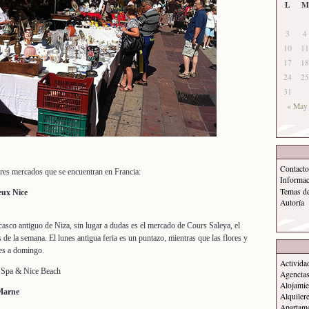
L
M
3
4
10
11
17
18
24
25
31
« May
Contacto
jores mercados que se encuentran en Francia:
Informa
Temas d
eux Nice
Autoría
asco antiguo de Niza, sin lugar a dudas es el mercado de Cours Saleya, el
s de la semana. El lunes antigua feria es un puntazo, mientras que las flores y
tes a domingo.
Activida
o Spa & Nice Beach
Agencias
Alojamie
Marne
Alquiler
Apartam