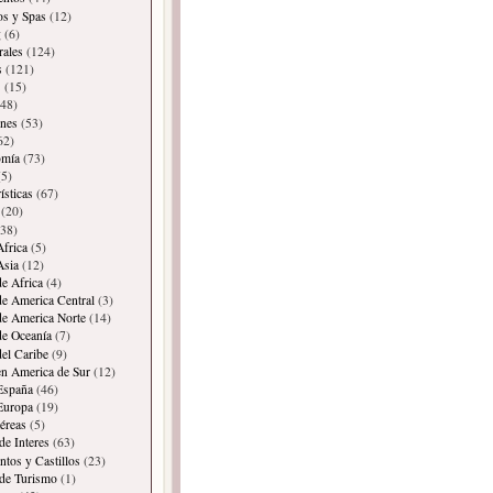
os y Spas
(12)
g
(6)
rales
(124)
s
(121)
s
(15)
48)
ones
(53)
62)
omía
(73)
5)
ísticas
(67)
(20)
38)
Africa
(5)
Asia
(12)
de Africa
(4)
de America Central
(3)
de America Norte
(14)
de Oceanía
(7)
del Caribe
(9)
en America de Sur
(12)
España
(46)
Europa
(19)
éreas
(5)
de Interes
(63)
os y Castillos
(23)
 de Turismo
(1)