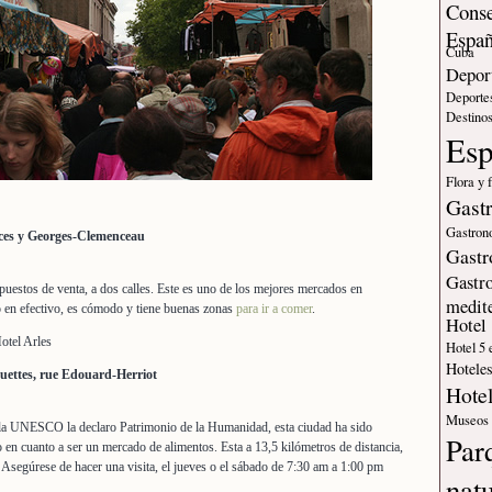
Conse
Espa
Cuba
Deport
Deporte
Destinos
Es
Flora y 
Gast
Gastron
ces y Georges-Clemenceau
Gastr
Gastr
uestos de venta, a dos calles. Este es uno de los mejores mercados en
medit
o en efectivo, es cómodo y tiene buenas zonas
para ir a comer
.
Hotel
otel Arles
Hotel 5 
Hotele
ettes, rue Edouard-Herriot
Hote
Museos
 y la UNESCO la declaro Patrimonio de la Humanidad, esta ciudad ha sido
Par
en cuanto a ser un mercado de alimentos. Esta a 13,5 kilómetros de distancia,
 Asegúrese de hacer una visita, el jueves o el sábado de 7:30 am a 1:00 pm
nat