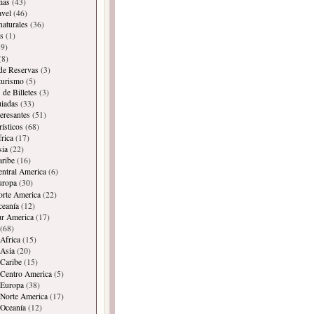
mas
(43)
avel
(46)
naturales
(36)
s
(1)
9)
(8)
 de Reservas
(3)
 turismo
(5)
 de Billetes
(3)
iadas
(33)
teresantes
(51)
rísticos
(68)
frica
(17)
sia
(22)
aribe
(16)
entral America
(6)
uropa
(30)
orte America
(22)
ceanía
(12)
ur America
(17)
(68)
Africa
(15)
Asia
(20)
Caribe
(15)
 Centro America
(5)
 Europa
(38)
Norte America
(17)
 Oceanía
(12)