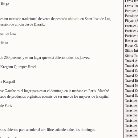
Otros te
r Hugo
Otros Tr
Parques 
Pensione
s, es un mercado tradicional de venta de pescado
ubicado
en Saint Jean de Luz,
Playas
(8
ursión de un día desde Biarritz.
Portales
Portales
Jean-de-Luz
Portales
Reservas
lique
Rutas Gu
Sitios In
Sitios Tu
de 200 puestos y es un lugar que está abierto todos los jueves.
Travel A
Travel A
n Kregenn Quimper Hotel
Travel C
Travel C
Travel E
e Raspail
Travel N
Travel O
ve Gauche es el lugar para estar el domingo en la mañana en París. Marché
Travel S
ado de productos orgánicos además de ser uno de los mejores de la capital.
Turismo
Turismo 
 de París
Turismo 
Turismo 
Turismo
Turismo
tos abiertos para atender al aire libre, atiende todos los domingos.
Turismo 
Turismo