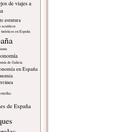
jos de viajes a
ña
e aventura
s acuáticos
 turísticos en España
paña
fauna
ronomía
omía de Galicia
onomía en España
onomía
erránea
estrellas
s
les de España
ques
urales