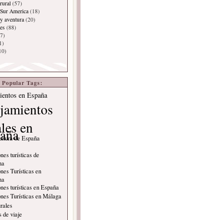
rural
(57)
 Sur America
(18)
y aventura
(20)
es
(88)
7)
1)
10)
Popular Tags:
ientos en España
jamientos
ales en
aña
ultura de España
nes turísticas de
na
nes Turísticas en
na
nes turísticas en España
nes Turísticas en Málaga
rales
 de viaje