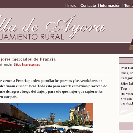
Inicio
Contacto
Información
Tema
jores mercados de Francia
min under
Sitios Interesantes
Post Dat
lunes, F
Categor
ue vienen a Francia pueden patrullar los puestos y los vendedores de
Sitios In
idenciaran el sabor local. Todo esto para sacarle el máximo provecho de
Tags :
lo de regreso luego del viaje, y para ello que mejor que explorar los
Do More
n este país.
You can
trackbac