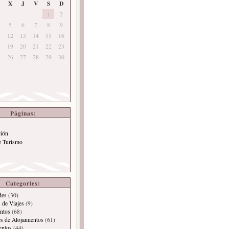
X
J
V
S
D
1
2
5
6
7
8
9
12
13
14
15
16
19
20
21
22
23
26
27
28
29
30
Páginas:
ción
e Turismo
Categories:
des
(30)
 de Viajes
(9)
ntos
(68)
es de Alojamientos
(61)
entos
(44)