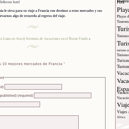
Peru
Bellecour hotel
Play
a le sirva para su viaje a Francia con destinos a estos mercados y sus
Playas 
levarnos algo de recuerdo al regreso del viaje.
Tauroma
Tur
Turismo
 la Luna en Asia
|
Aventura de vacaciones en el Reino Unido
»
Turi
turismo e
Turismo
Turism
s 10 mejores mercados de Francia ”
Turism
Vacac
ent
Vaca
Espa
ed)
Vacaci
e published) (required)
Vacacio
Viaj
Viajes
África