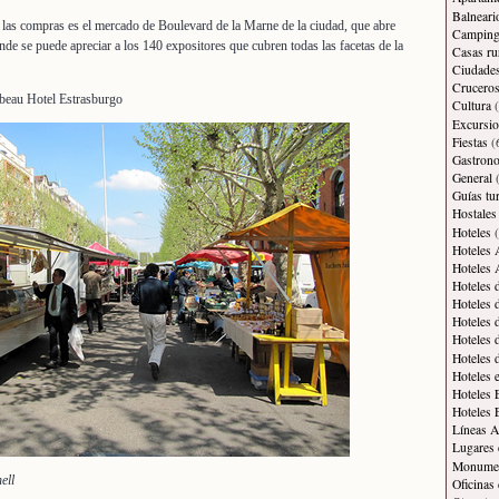
Balneari
 las compras es el mercado de Boulevard de la Marne de la ciudad, que abre
Campin
nde se puede apreciar a los 140 expositores que cubren todas las facetas de la
Casas ru
Ciudade
Crucero
beau Hotel Estrasburgo
Cultura
(
Excursi
Fiestas
(
Gastron
General
(
Guías tur
Hostales
Hoteles
(
Hoteles 
Hoteles 
Hoteles 
Hoteles 
Hoteles 
Hoteles 
Hoteles 
Hoteles 
Hoteles 
Hoteles 
Líneas A
Lugares 
Monument
ell
Oficinas