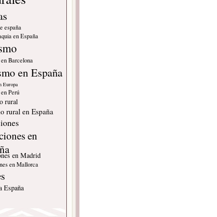
as
de españa
quia en España
ismo
 en Barcelona
smo en España
n Europa
 en Perú
o rural
o rural en España
iones
ciones en
ña
ones en Madrid
nes en Mallorca
es
 a España