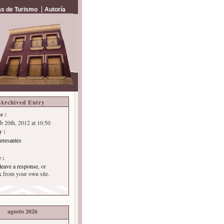
s de Turismo
Autoría
Archived Entry
e :
eb 20th, 2012 at 10:50
y :
teresantes
 :
leave a response
, or
k
from your own site.
agosto 2026