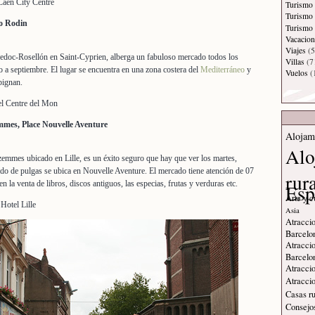
Caen City Centre
Turismo 
Turismo
io Rodin
Turismo 
Vacacion
Viajes
(5
doc-Rosellón en Saint-Cyprien, alberga un fabuloso mercado todos los
Villas
(7
 a septiembre. El lugar se encuentra en una zona costera del
Mediterráneo
y
Vuelos
(
pignan.
el Centre del Mon
mes, Place Nouvelle Aventure
Alojam
Alo
mmes ubicado en Lille, es un éxito seguro que hay que ver los martes,
do de pulgas se ubica en Nouvelle Aventure. El mercado tiene atención de 07
rur
en la venta de libros, discos antiguos, las especias, frutas y verduras etc.
Esp
Arte y c
Hotel Lille
Asia
Atraccio
Barcelo
Atraccio
Barcelo
Atraccio
Atraccio
Casas ru
Consejos