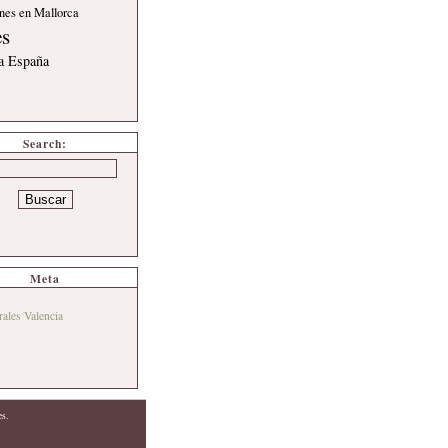
nes en Mallorca
es
 a España
Search:
Meta
rales Valencia
es.