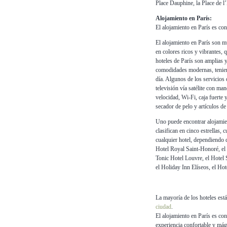
Place Dauphine, la Place de l’
Alojamiento en París:
El alojamiento en París es co
El alojamiento en París son mu
en colores ricos y vibrantes, 
hoteles de París son amplias
comodidades modernas, teniend
día. Algunos de los servicios 
televisión vía satélite con man
velocidad, Wi-Fi, caja fuerte
secador de pelo y artículos de
Uno puede encontrar alojamien
clasifican en cinco estrellas, c
cualquier hotel, dependiendo 
Hotel Royal Saint-Honoré, el
Tonic Hotel Louvre, el Hotel 
el Holiday Inn Elíseos, el Ho
La mayoría de los hoteles está
ciudad
.
El alojamiento en París es co
experiencia confortable y mág