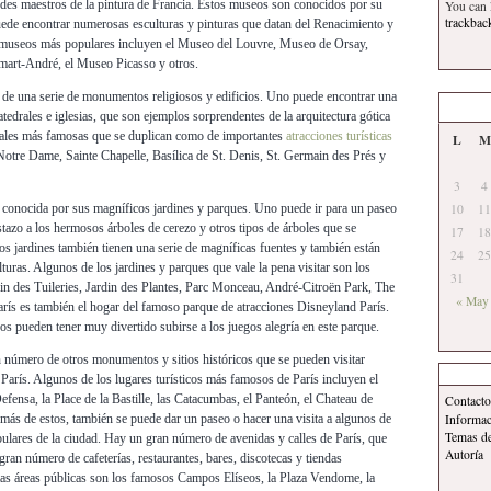
des maestros de la pintura de Francia. Estos museos son conocidos por su
You can
trackbac
uede encontrar numerosas esculturas y pinturas que datan del Renacimiento y
 museos más populares incluyen el Museo del Louvre, Museo de Orsay,
rt-André, el Museo Picasso y otros.
 de una serie de monumentos religiosos y edificios. Uno puede encontrar una
tedrales e iglesias, que son ejemplos sorprendentes de la arquitectura gótica
drales más famosas que se duplican como de importantes
atracciones turísticas
L
M
Notre Dame, Sainte Chapelle, Basílica de St. Denis, St. Germain des Prés y
3
4
 conocida por sus magníficos jardines y parques. Uno puede ir para un paseo
10
11
stazo a los hermosos árboles de cerezo y otros tipos de árboles que se
17
18
os jardines también tienen una serie de magníficas fuentes y también están
24
25
uras. Algunos de los jardines y parques que vale la pena visitar son los
31
in des Tuileries, Jardin des Plantes, Parc Monceau, André-Citroën Park, The
« May
rís es también el hogar del famoso parque de atracciones Disneyland París.
os pueden tener muy divertido subirse a los juegos alegría en este parque.
 número de otros monumentos y sitios históricos que se pueden visitar
 París. Algunos de los lugares turísticos más famosos de París incluyen el
fensa, la Place de la Bastille, las Catacumbas, el Panteón, el Chateau de
Contacto
Informa
ás de estos, también se puede dar un paseo o hacer una visita a algunos de
Temas d
ulares de la ciudad. Hay un gran número de avenidas y calles de París, que
Autoría
gran número de cafeterías, restaurantes, bares, discotecas y tiendas
tas áreas públicas son los famosos Campos Elíseos, la Plaza Vendome, la