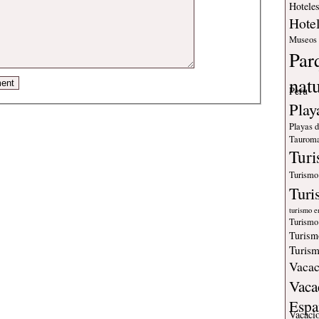
Hotele
Hote
Museos
Par
nat
Peru
Play
Playas 
Tauroma
Tur
Turismo
Turi
turismo e
Turismo
Turism
Turism
Vacac
Vaca
Espa
Vacaci