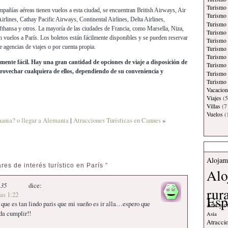
:
Turismo 
mpañías aéreas tienen vuelos a esta ciudad, se encuentran British Airways, Air
Turismo 
rlines, Cathay Pacific Airways, Continental Airlines, Delta Airlines,
Turismo 
thansa y otros. La mayoría de las ciudades de Francia, como Marsella, Niza,
Turismo
 vuelos a París. Los boletos están fácilmente disponibles y se pueden reservar
Turismo
de agencias de viajes o por cuenta propia.
Turismo 
Turismo
mente fácil. Hay una gran cantidad de opciones de viaje a disposición de
Turismo 
provechar cualquiera de ellos, dependiendo de su conveniencia y
Turismo
Turismo 
Vacacion
Viajes
(5
Villas
(7
Vuelos
(
ania? o llegar a Alemania
|
Atracciones Turísticas en Cannes
»
Alojam
es de interés turístico en París ”
Alo
 35
dice:
rur
las 1:22
Esp
que es tan lindo paris que mi sueño es ir alla…espero que
Arte y c
da cumplir!!
Asia
Atraccio