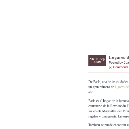
Lugares de
Vie 11 Sep
2009
Posted by Ju
[2] Comments
De París, una de las ciudades 
un gran número de
lugares de 
año.
París es el hogar de la famosa
centenario de la Revolución Fr
las «Siete Maravillas del Mund
regalos y una galeria. La torr
También se puede encontrar u