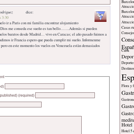
Barcelo
Atraccio
Barcelo
odriguez
dice:
Atraccio
s 3:30
Atraccio
elo ir a Paris con mi familia encontrar alojamiento
Casas ru
 Dios me conseda ese sueño es tan bello…….Ademàs si pueden
Consejos
uelos baratos desde Madrid… vivo en Caracas; el año pasado fuimos a
Conse
udimos ir Francia espero que pueda cumplir mi sueño. Informenme
ir pero en este momento los vuelos en Venezuela estàn demasiados
Espa
Cuba
Deport
Deporte
Destinos
Es
ent
Flora y 
ed)
Gast
e published) (required)
Gastron
Gastr
Gastr
medit
Hotel
Hotel 5 