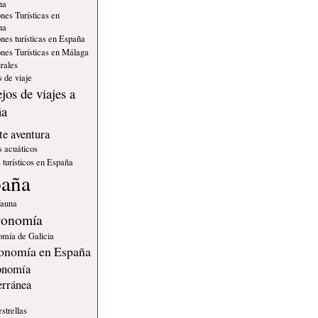
na
nes Turísticas en
na
nes turísticas en España
nes Turísticas en Málaga
rales
 de viaje
jos de viajes a
ña
e aventura
s acuáticos
 turísticos en España
paña
fauna
ronomía
omía de Galicia
onomía en España
onomía
erránea
estrellas