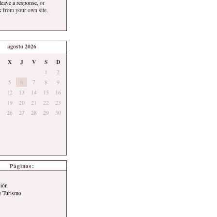
leave a response
, or
k
from your own site.
agosto 2026
X
J
V
S
D
1
2
5
6
7
8
9
12
13
14
15
16
19
20
21
22
23
26
27
28
29
30
Páginas:
ción
e Turismo