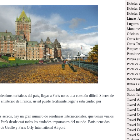
Hoteles 
Hoteles 
Hoteles 
Líneas A
Lugares 
Monument
Oficinas
Otros te
Otros Tr
Parques 
Pensione
Playas
(8
Portales
Portales
Portales
Reservas
Rutas Gu
Sitios In
Sitios Tu
estinos turísticos del país, llegar a París no es una cuestión difícil. Si eres de
Travel A
 el interior de Francia, usted puede fácilmente llegar a esta ciudad por
Travel A
.
Travel C
Travel C
jes aéreos, hay un gran número de aerolíneas internacionales, que tienen vuelos
Travel E
 París desde casi todas las ciudades importantes del mundo. París tiene dos
Travel N
de Gaulle y Paris Orly International Airport.
Travel O
Travel S
Turismo