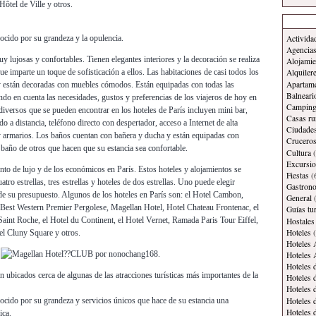
Hôtel de Ville y otros.
Activida
nocido por su grandeza y la opulencia.
Agencias
y lujosas y confortables. Tienen elegantes interiores y la decoración se realiza
Alojamie
que imparte un toque de sofisticación a ellos. Las habitaciones de casi todos los
Alquiler
Apartam
 y están decoradas con muebles cómodos. Están equipadas con todas las
Balneari
o en cuenta las necesidades, gustos y preferencias de los viajeros de hoy en
Campin
diversos que se pueden encontrar en los hoteles de París incluyen mini bar,
Casas ru
do a distancia, teléfono directo con despertador, acceso a Internet de alta
Ciudade
 y armarios. Los baños cuentan con bañera y ducha y están equipadas con
Crucero
 baño de otros que hacen que su estancia sea confortable.
Cultura
(
Excursi
to de lujo y de los económicos en París. Estos hoteles y alojamientos se
Fiestas
(
uatro estrellas, tres estrellas y hoteles de dos estrellas. Uno puede elegir
Gastron
de su presupuesto. Algunos de los hoteles en París son: el Hotel Cambon,
General
(
 Best Western Premier Pergolese, Magellan Hotel, Hotel Chateau Frontenac, el
Guías tur
Saint Roche, el Hotel du Continent, el Hotel Vernet, Ramada Paris Tour Eiffel,
Hostales
Hoteles
(
tel Cluny Square y otros.
Hoteles 
Hoteles 
Hoteles 
n ubicados cerca de algunas de las atracciones turísticas más importantes de la
Hoteles 
Hoteles 
Hoteles 
nocido por su grandeza y servicios únicos que hace de su estancia una
Hoteles 
ica.