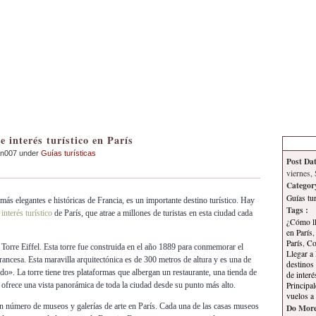
Inicio
Contacto
Información
Tema
 interés turístico en París
an007 under
Guías turísticas
Post Dat
viernes,
Categor
Guías tur
más elegantes e históricas de Francia, es un importante destino turístico. Hay
Tags :
interés turístico
de París, que atrae a millones de turistas en esta ciudad cada
¿Cómo ll
en París
París
,
Co
 Torre Eiffel. Esta torre fue construida en el año 1889 para conmemorar el
Llegar a 
ancesa. Esta maravilla arquitectónica es de 300 metros de altura y es una de
destinos 
o». La torre tiene tres plataformas que albergan un restaurante, una tienda de
de interé
Principa
e ofrece una vista panorámica de toda la ciudad desde su punto más alto.
vuelos a 
n número de museos y galerías de arte en París. Cada una de las casas museos
Do More