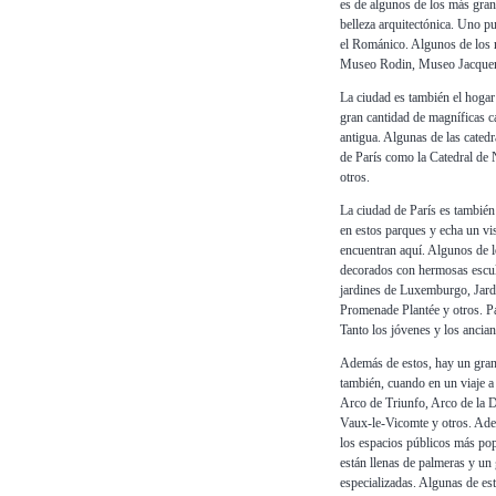
es de algunos de los más gran
belleza arquitectónica. Uno p
el Románico. Algunos de los
Museo Rodin, Museo Jacquema
La ciudad es también el hogar
gran cantidad de magníficas ca
antigua. Algunas de las cate
de París como la Catedral de 
otros.
La ciudad de París es también
en estos parques y echa un vi
encuentran aquí. Algunos de l
decorados con hermosas escult
jardines de Luxemburgo, Jard
Promenade Plantée y otros. Pa
Tanto los jóvenes y los ancian
Además de estos, hay un gran
también, cuando en un viaje a
Arco de Triunfo, Arco de la De
Vaux-le-Vicomte y otros. Adem
los espacios públicos más pop
están llenas de palmeras y un 
especializadas. Algunas de es