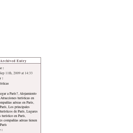
s de Turismo
Autoría
Archived Entry
e :
 Sep 11th, 2009 at 14:33
y :
ísticas
egar a París?
,
Alojamiento
,
Atracciones turísticas en
mpañías aéreas en Paris
,
París
,
Los principales
turísticos de París
,
Lugares
s turístico en París
,
les compañías aéreas tienen
París
 :