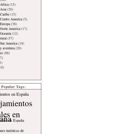
Africa
(15)
Asia
(20)
Caribe
(15)
 Centro America
(5)
 Europa
(38)
Norte America
(17)
 Oceanía
(12)
rural
(57)
 Sur America
(18)
y aventura
(20)
es
(88)
7)
1)
10)
Popular Tags:
ientos en España
jamientos
ales en
aña
ultura de España
nes turísticas de