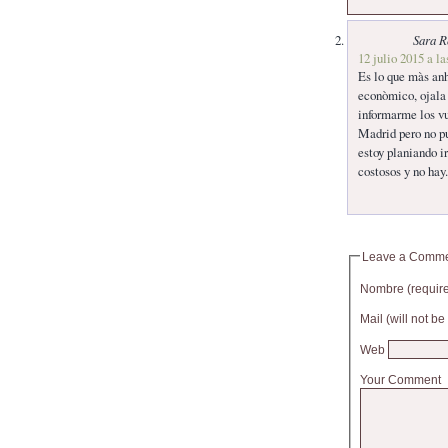
Sara R
12 julio 2015 a la
Es lo que màs anh
econòmico, ojala
informarme los v
Madrid pero no p
estoy planiando 
costosos y no hay.
Leave a Comm
Nombre (requir
Mail (will not b
Web
Your Comment