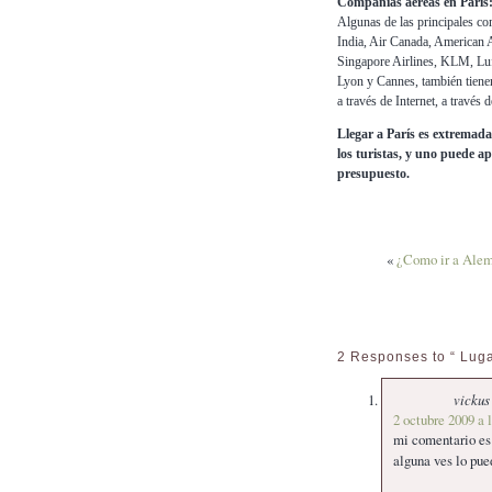
Compañías aéreas en Paris
Algunas de las principales co
India, Air Canada, American Ai
Singapore Airlines, KLM, Luf
Lyon y Cannes, también tienen
a través de Internet, a través 
Llegar a París es extremada
los turistas, y uno puede a
presupuesto.
«
¿Como ir a Alem
2 Responses to “ Lugar
vickus
2 octubre 2009 a 
mi comentario es 
alguna ves lo pue