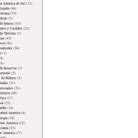
en America de Sur
(12)
España
(46)
Europa
(19)
éreas
(5)
de Interes
(63)
os y Castillos
(23)
 de Turismo
(1)
mas
(43)
avel
(46)
naturales
(36)
s
(1)
9)
(8)
 de Reservas
(3)
 turismo
(5)
 de Billetes
(3)
iadas
(33)
teresantes
(51)
rísticos
(68)
frica
(17)
sia
(22)
aribe
(16)
entral America
(6)
uropa
(30)
orte America
(22)
ceanía
(12)
ur America
(17)
(68)