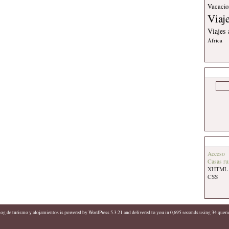
Vacacio
Viaj
Viajes
África
Acceso
Casas ru
XHTML
CSS
log de turismo y alojamientos
is powered by
WordPress 5.3.21
and delivered to you in 0,695 seconds using 34 queri