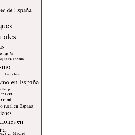
s
les de España
ques
urales
as
de españa
quia en España
ismo
 en Barcelona
smo en España
n Europa
 en Perú
o rural
o rural en España
iones
ciones en
ña
ones en Madrid