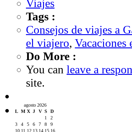
Viajes
Tags :
Consejos de viajes a G
el viajero
,
Vacaciones 
Do More :
You can
leave a respo
site.
agosto 2026
L
M
X
J
V
S
D
1
2
3
4
5
6
7
8
9
10
11
12
13
14
15
16