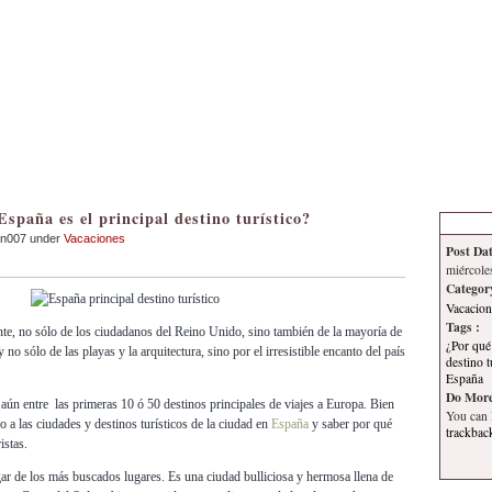
Inicio
Contacto
Información
Tema
España es el principal destino turístico?
an007 under
Vacaciones
Post Dat
miércole
Categor
Vacacion
Tags :
te, no sólo de los ciudadanos del Reino Unido, sino también de la mayoría de
¿Por qué
 no sólo de las playas y la arquitectura, sino por el irresistible encanto del país
destino t
España
Do More
aún entre las primeras 10 ó 50 destinos principales de viajes a Europa. Bien
You can
 a las ciudades y destinos turísticos de la ciudad en
España
y saber por qué
trackbac
istas.
ar de los más buscados lugares. Es una ciudad bulliciosa y hermosa llena de