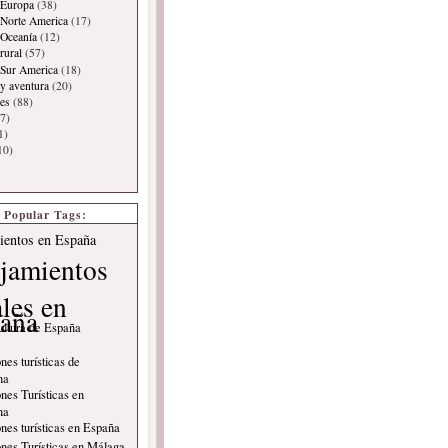
 Europa
(38)
Norte America
(17)
 Oceanía
(12)
rural
(57)
 Sur America
(18)
y aventura
(20)
es
(88)
7)
1)
10)
Popular Tags:
ientos en España
jamientos
ales en
aña
ultura de España
nes turísticas de
na
nes Turísticas en
na
nes turísticas en España
nes Turísticas en Málaga