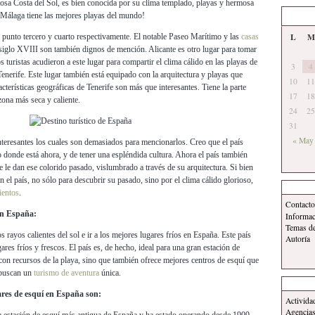
osa Costa del Sol, es bien conocida por su clima templado, playas y hermosa
, Málaga tiene las mejores playas del mundo!
L
M
l punto tercero y cuarto respectivamente. El notable Paseo Marítimo y las
casas
l siglo XVIII son también dignos de mención. Alicante es otro lugar para tomar
s turistas acudieron a este lugar para compartir el clima cálido en las playas de
3
4
 Tenerife. Este lugar también está equipado con la arquitectura y playas que
10
11
acterísticas geográficas de Tenerife son más que interesantes. Tiene la parte
17
18
zona más seca y caliente.
24
25
31
« May
interesantes los cuales son demasiados para mencionarlos. Creo que el país
do donde está ahora, y de tener una espléndida cultura. Ahora el país también
ue le dan ese colorido pasado, vislumbrado a través de su arquitectura. Si bien
tan el país, no sólo para descubrir su pasado, sino por el clima cálido glorioso,
ientos
.
Contacto
en España:
Informa
Temas d
s rayos calientes del sol e ir a los mejores lugares fríos en España. Este país
Autoría
ares fríos y frescos. El país es, de hecho, ideal para una gran estación de
con recursos de la playa, sino que también ofrece mejores centros de esquí que
 buscan un
turismo de aventura
única.
ares de esquí en España son:
Activida
Agencias