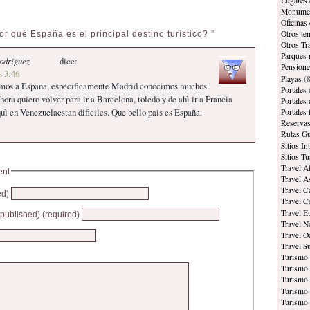
Lugares 
Monument
Oficinas
Otros te
r qué España es el principal destino turístico? ”
Otros Tr
Parques 
odriguez
dice:
Pensione
s 3:46
Playas
(8
imos a España, especificamente Madrid conocimos muchos
Portales
hora quiero volver para ir a Barcelona, toledo y de ahì ir a Francia
Portales
quì en Venezuelaestan dificiles. Que bello pais es España.
Portales
Reservas
Rutas Gu
Sitios In
Sitios Tu
Travel A
ent
Travel A
Travel C
ed)
Travel C
Travel E
e published) (required)
Travel N
Travel O
Travel S
Turismo
Turismo 
Turismo 
Turismo 
Turismo