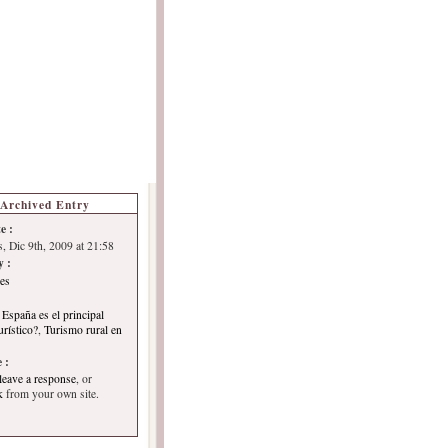
s de Turismo
Autoría
Archived Entry
e :
s, Dic 9th, 2009 at 21:58
y :
es
 España es el principal
urístico?
,
Turismo rural en
 :
leave a response
, or
k
from your own site.