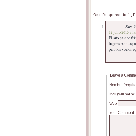
One Response to “ ¿Po
Sara R
12 julio 2015 a la
El año pasado fu
lugares bonitos; a
pero los vuelos a
Leave a Comm
Nombre (requir
Mail (will not b
Web
Your Comment