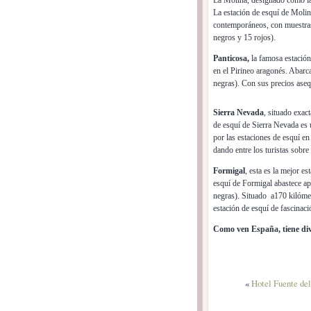
La Molina, designado como la
La estación de esquí de Moli
contemporáneos, con muestras 
negros y 15 rojos).
Panticosa,
la famosa estación
en el Pirineo aragonés. Abarc
negras). Con sus precios aseq
Sierra Nevada
, situado exac
de esquí de Sierra Nevada es 
por las estaciones de esquí en
dando entre los turistas sobre
Formigal
, esta es la mejor es
esquí de Formigal abastece ap
negras). Situado a170 kilómet
estación de esquí de fascinac
Como ven España, tiene dive
«
Hotel Fuente del