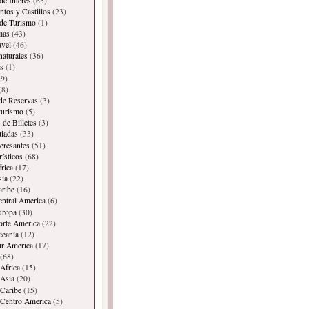
de Interes
(63)
os y Castillos
(23)
 de Turismo
(1)
mas
(43)
avel
(46)
naturales
(36)
s
(1)
9)
(8)
 de Reservas
(3)
 turismo
(5)
 de Billetes
(3)
iadas
(33)
teresantes
(51)
rísticos
(68)
frica
(17)
sia
(22)
aribe
(16)
entral America
(6)
uropa
(30)
orte America
(22)
ceanía
(12)
ur America
(17)
(68)
Africa
(15)
Asia
(20)
Caribe
(15)
 Centro America
(5)