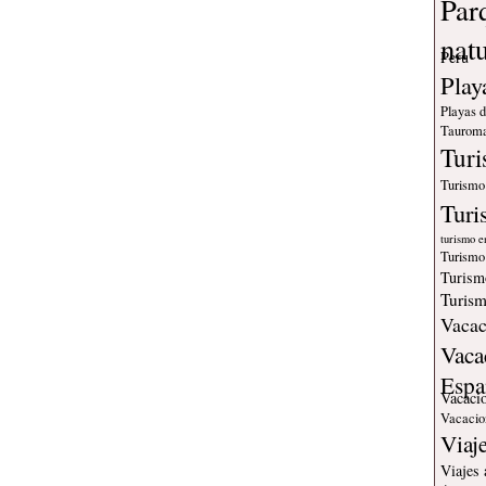
Par
nat
Peru
Play
Playas 
Tauroma
Tur
Turismo
Turi
turismo e
Turismo
Turism
Turism
Vacac
Vaca
Espa
Vacaci
Vacacio
Viaj
Viajes