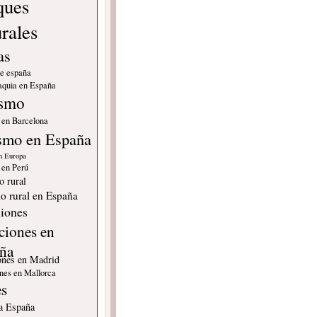
ques
urales
as
de españa
quia en España
ismo
 en Barcelona
smo en España
n Europa
 en Perú
o rural
o rural en España
iones
ciones en
ña
ones en Madrid
nes en Mallorca
es
 a España