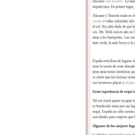
rincones
con encanto
. La fam
arquitectura. En primer lugar
Alicante y Tenerife están en e
rurales
o villas señoriales de
el sol. No cabe duda de que lo
oro. Mt. Teidi está en alto en
atrae a los huéspedes. Las car
más verde, la más fresca y la 
España está llena de lugares 
tiene la suerte de estar ubica
tiene atracciones históricas q
es cierto que los turistas visi
sus hermosas playas y
alojam
Gran experiencia de esquí 
Tal vez usted quiere escapar lo
es bendecido tanto por sus lug
esquí. España no sólo cuenta 
son ideales para viajeros que
Algunos de los mejores lug