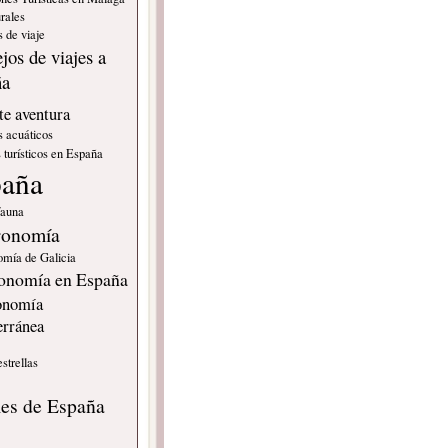
rales
 de viaje
jos de viajes a
ña
e aventura
s acuáticos
 turísticos en España
paña
fauna
ronomía
omía de Galicia
onomía en España
onomía
erránea
estrellas
s
les de España