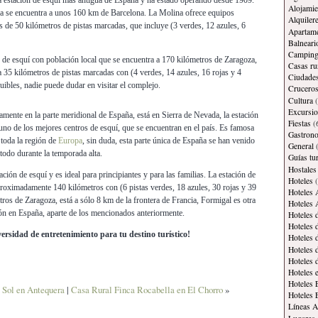
 estación de esquí más antigua de España y ha estado operando desde 1909.
Alojamie
na se encuentra a unos 160 km de Barcelona. La Molina ofrece equipos
Alquiler
de 50 kilómetros de pistas marcadas, que incluye (3 verdes, 12 azules, 6
Apartam
Balneari
Campin
 de esquí con población local que se encuentra a 170 kilómetros de Zaragoza,
Casas ru
a 35 kilómetros de pistas marcadas con (4 verdes, 14 azules, 16 rojas y 4
Ciudade
uibles, nadie puede dudar en visitar el complejo.
Crucero
Cultura
(
Excursi
tamente en la parte meridional de España, está en Sierra de Nevada, la estación
Fiestas
(
uno de los mejores centros de esquí, que se encuentran en el país. Es famosa
Gastron
 toda la región de
Europa
, sin duda, esta parte única de España se han venido
General
(
 todo durante la temporada alta.
Guías tur
Hostales
tación de esquí y es ideal para principiantes y para las familias. La estación de
Hoteles
(
roximadamente 140 kilómetros con (6 pistas verdes, 18 azules, 30 rojas y 39
Hoteles 
ros de Zaragoza, está a sólo 8 km de la frontera de Francia, Formigal es otra
Hoteles 
ión en España, aparte de los mencionados anteriormente.
Hoteles 
Hoteles 
rsidad de entretenimiento para tu destino turístico!
Hoteles 
Hoteles 
Hoteles 
Hoteles 
Hoteles 
 Sol en Antequera
|
Casa Rural Finca Rocabella en El Chorro
»
Hoteles 
Líneas A