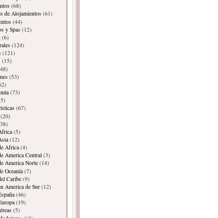
ntos
(68)
es de Alojamientos
(61)
entos
(44)
os y Spas
(12)
g
(6)
rales
(124)
s
(121)
s
(15)
48)
ones
(53)
62)
omía
(73)
5)
ísticas
(67)
(20)
38)
Africa
(5)
Asia
(12)
de Africa
(4)
de America Central
(3)
de America Norte
(14)
de Oceanía
(7)
del Caribe
(9)
en America de Sur
(12)
España
(46)
Europa
(19)
éreas
(5)