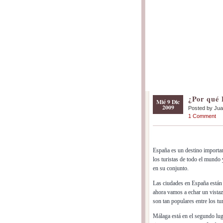
¿Por qué 
Mié 9 Dic
2009
Posted by Ju
1 Comment
España es un destino importan
los turistas de todo el mundo y
en su conjunto.
Las ciudades en España están 
ahora vamos a echar un vistazo
son tan populares entre los tur
Málaga está en el segundo lug