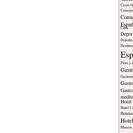
Casas ru
Consejos
Conse
Espa
Cuba
Deport
Deporte
Destinos
Es
Flora y 
Gast
Gastron
Gastr
Gastr
medit
Hotel
Hotel 5 
Hotele
Hote
Museos