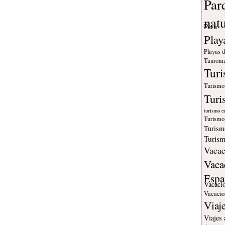
Par
nat
Peru
Play
Playas 
Tauroma
Tur
Turismo
Turi
turismo e
Turismo
Turism
Turism
Vacac
Vaca
Espa
Vacaci
Vacacio
Viaj
Viajes