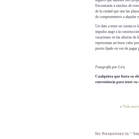
lugares que también nos propo
Encontrarás a muchos de esto
de la ciudad que une las play
de comprometerse a alquilar e
Un dato a tener en cuenta es l
impulso auge a la construcció
vacaciones en las afueras de l
representan un buen valor por 
precio fijado en vez de pagar
Fotografía por Lira.
Cualquiera que fuera su ele
conveniencia para tener su 
«
Vida noct
No Responses to “ Se