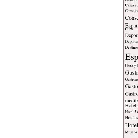
Casas ru
Consejos
Conse
Espa
Cuba
Deport
Deporte
Destinos
Es
Flora y 
Gast
Gastron
Gastr
Gastr
medit
Hotel
Hotel 5 
Hotele
Hote
Museos