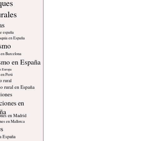
ques
urales
as
de españa
quia en España
ismo
 en Barcelona
smo en España
n Europa
 en Perú
o rural
o rural en España
iones
ciones en
ña
ones en Madrid
nes en Mallorca
es
 a España