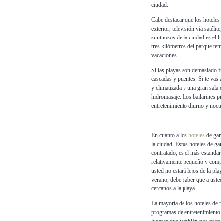
ciudad.
Cabe destacar que los hotele
exterior, televisión vía satéli
suntuosos de la ciudad es el 
tres kilómetros del parque tem
vacaciones.
Si las playas son demasiado f
cascadas y puentes. Si te vas a
y climatizada y una gran sala
hidromasaje. Los bailarines pr
entretenimiento diurno y noct
En cuanto a los
hoteles
de gam
la ciudad. Estos hoteles de 
contratado, es el más estanda
relativamente pequeño y compa
usted no estará lejos de la pla
verano, debe saber que a usted
cercanos a la playa.
La mayoría de los hoteles de 
programas de entretenimiento 