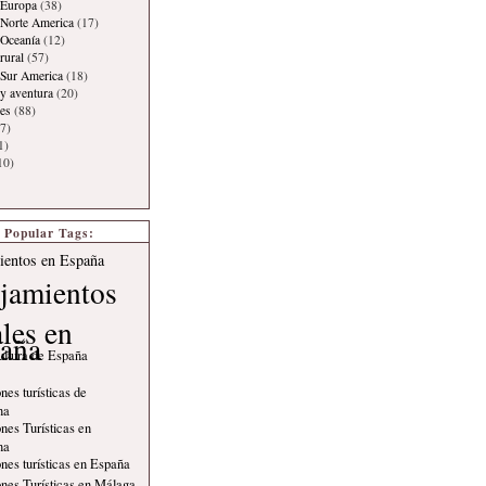
 Europa
(38)
Norte America
(17)
 Oceanía
(12)
rural
(57)
 Sur America
(18)
y aventura
(20)
es
(88)
7)
1)
10)
Popular Tags:
ientos en España
jamientos
ales en
aña
ultura de España
nes turísticas de
na
nes Turísticas en
na
nes turísticas en España
nes Turísticas en Málaga