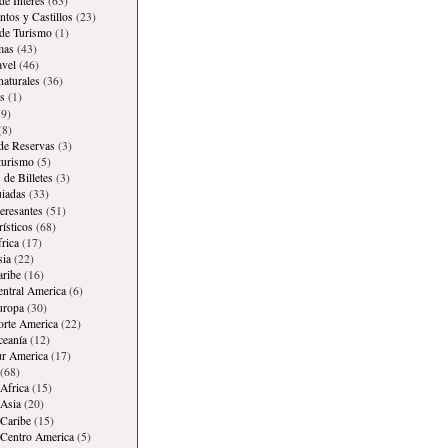
de Interes
(63)
os y Castillos
(23)
 de Turismo
(1)
mas
(43)
avel
(46)
naturales
(36)
s
(1)
9)
(8)
 de Reservas
(3)
 turismo
(5)
 de Billetes
(3)
iadas
(33)
teresantes
(51)
rísticos
(68)
frica
(17)
sia
(22)
aribe
(16)
entral America
(6)
uropa
(30)
orte America
(22)
ceanía
(12)
ur America
(17)
(68)
Africa
(15)
Asia
(20)
Caribe
(15)
 Centro America
(5)