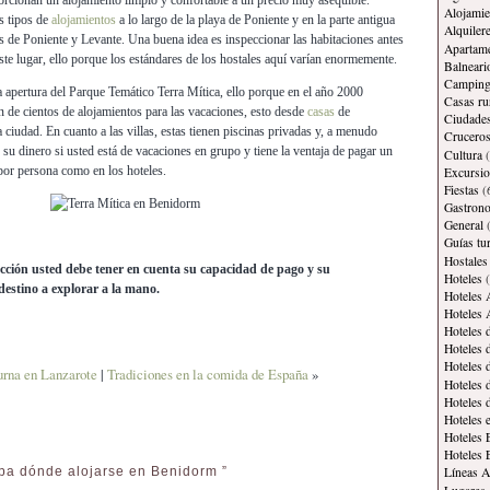
rcionan un alojamiento limpio y confortable a un precio muy asequible.
Alojamie
s tipos de
alojamientos
a lo largo de la playa de Poniente y en la parte antigua
Alquiler
as de Poniente y Levante. Una buena idea es inspeccionar las habitaciones antes
Apartam
ste lugar, ello porque los estándares de los hostales aquí varían enormemente.
Balneari
Campin
a apertura del Parque Temático Terra Mítica, ello porque en el año 2000
Casas ru
n de cientos de alojamientos para las vacaciones, esto desde
casas
de
Ciudade
a ciudad. En cuanto a las villas, estas tienen piscinas privadas y, a menudo
Crucero
su dinero si usted está de vacaciones en grupo y tiene la ventaja de pagar un
Cultura
(
 por persona como en los hoteles.
Excursi
Fiestas
(
Gastron
General
(
Guías tur
Hostales
cción usted debe tener en cuenta su capacidad de pago y su
Hoteles
(
destino a explorar a la mano.
Hoteles 
Hoteles 
Hoteles 
Hoteles 
Hoteles 
urna en Lanzarote
|
Tradiciones en la comida de España
»
Hoteles 
Hoteles 
Hoteles 
Hoteles 
Hoteles 
pa dónde alojarse en Benidorm ”
Líneas A