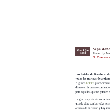
Sepa dónd
Mar 1 Jun
2010
Posted by Ju
No Comments
Los hoteles de Benidorm do
todas las normas de alojamie
Algunos
hoteles
prácticamente
dinero en la barra o comiendo 
para aquellos que no pueden s
La gran mayoría de los turist
una de ellas son las villas pr
afueras de la ciudad y hay m