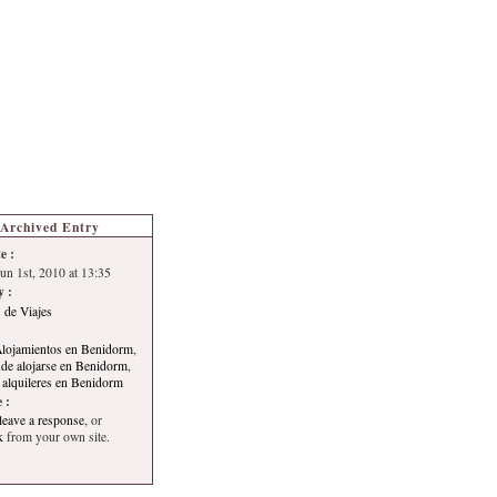
s de Turismo
Autoría
Archived Entry
e :
Jun 1st, 2010 at 13:35
y :
 de Viajes
lojamientos en Benidorm
,
de alojarse en Benidorm
,
 alquileres en Benidorm
 :
leave a response
, or
k
from your own site.