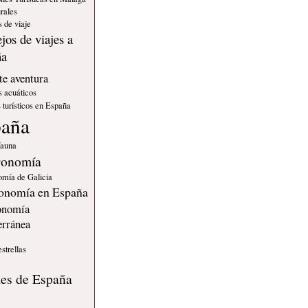
rales
 de viaje
jos de viajes a
ña
e aventura
s acuáticos
 turísticos en España
paña
fauna
ronomía
omía de Galicia
onomía en España
onomía
erránea
estrellas
s
les de España