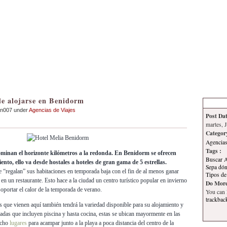
Inicio
Contacto
Información
Tema
e alojarse en Benidorm
an007 under
Agencias de Viajes
Post Dat
martes, 
Categor
Agencias
Tags :
minan el horizonte kilómetros a la redonda. En Benidorm se ofrecen
Buscar A
nto, ello va desde hostales a hoteles de gran gama de 5 estrellas.
Sepa dón
 “regalan” sus habitaciones en temporada baja con el fin de al menos ganar
Tipos de
en un restaurante. Esto hace a la ciudad un centro turístico popular en invierno
Do More
oportar el calor de la temporada de verano.
You can
trackbac
as que vienen aquí también tendrá la variedad disponible para su alojamiento y
ivadas que incluyen piscina y hasta cocina, estas se ubican mayormente en las
ucho
lugares
para acampar junto a la playa a poca distancia del centro de la