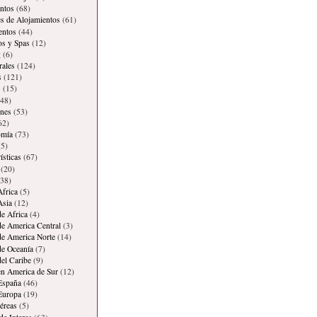
ntos
(68)
es de Alojamientos
(61)
entos
(44)
os y Spas
(12)
g
(6)
rales
(124)
s
(121)
s
(15)
48)
ones
(53)
62)
omía
(73)
5)
ísticas
(67)
(20)
38)
Africa
(5)
Asia
(12)
de Africa
(4)
de America Central
(3)
de America Norte
(14)
de Oceanía
(7)
del Caribe
(9)
en America de Sur
(12)
España
(46)
Europa
(19)
éreas
(5)