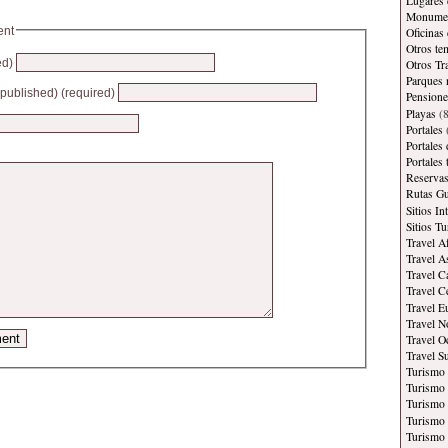
Lugares 
Monument
ent
Oficinas
Otros te
ed)
Otros Tr
Parques 
e published) (required)
Pensione
Playas
(8
Portales
Portales
Portales
Reservas
Rutas Gu
Sitios In
Sitios Tu
Travel A
Travel A
Travel C
Travel C
Travel E
Travel N
Travel O
Travel S
Turismo
Turismo 
Turismo 
Turismo 
Turismo