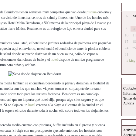
s de Benidorm tienen servicios muy completos que van desde
piscina
cubierta y
L
M
te, servicio de limusina, centros de salud y fitness, etc. Uno de los hoteles más
lujoso Hotel Melia Benidorm, a 500 metros de la principal playa de Levante y a
ático Terra Mítica. Realmente es un refugio de lujo en esta ciudad para sus
3
4
10
11
17
18
renéticas para usted, el hotel tiene jardines rodeados de palmeras con pequeñas
24
25
 quedar aquí en invierno, usted tendrá el beneficio de tener la piscina cubierta
 de salud donde se puede disfrutar de un buen sauna, baño de vapor o
31
ofesionales dan clases de baile y el
hotel
dispone de un rico programa de
« May
urno para niños y adultos.
a media también se encuentran bordeando la playa y dominan la totalidad de
Contacto
gama media son los que muchos viajeros toman en su paquete de turismo
Informa
rizado sobre todo para los turistas foráneos. Benidorm es un complejo
Temas d
cto así que no importa qué hotel elija, porque algo si es seguro y es que
Autoría
ya. Si se aloja en un
hotel
cercano a la playa o el centro de la ciudad en el
 le espera el ruido durante toda la noche, ello sobre todo en los alojamientos
mercado medio cuentan con piscinas, buffet incluido en el precio y buenos
Activida
en casa. Si viaja con un presupuesto ajustado entonces los hostales son
Agencias