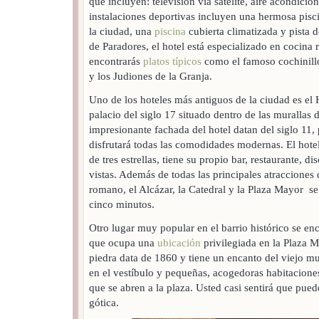
que incluyen: televisión vía satélite, aire acondici
instalaciones deportivas incluyen una hermosa piscin
la ciudad, una
piscina
cubierta climatizada y pista 
de Paradores, el hotel está especializado en cocina 
encontrarás
platos típicos
como el famoso cochinillo
y los Judiones de la Granja.
Uno de los hoteles más antiguos de la ciudad es el 
palacio del siglo 17 situado dentro de las murallas 
impresionante fachada del hotel datan del siglo 11,
disfrutará todas las comodidades modernas. El hotel
de tres estrellas, tiene su propio bar, restaurante, d
vistas. Además de todas las principales atracciones 
romano, el Alcázar, la Catedral y la Plaza Mayor s
cinco minutos.
Otro lugar muy popular en el barrio histórico se enc
que ocupa una
ubicación
privilegiada en la Plaza M
piedra data de 1860 y tiene un encanto del viejo m
en el vestíbulo y pequeñas, acogedoras habitaciones
que se abren a la plaza. Usted casi sentirá que puede
gótica.