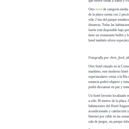
que ofrece vistas a Salou y Po
Otro
hotel
de categoría media 
de la playa cuenta con 2 piscin
sólo 2 km del parque temático
distancia. Todas las habitacio
fuerte está disponible bajo pet
tiene un restaurante buffet y
hotel también ofrece espectác
Fotografía por chris_ford_uk
Otro hotel situado en la Costa
marítimo, este moderno hotel 
espectaculares vistas a la Ría
estancia podrá relajarse y tom
podrá descansar en paz y tran
Un hotel favorito localizado e
a sólo 30 metros de la playa. 
habitaciones del Hotel August
acondicionado y calefacción y
Internet por cable en las zon
sala de juegos, un parque infan