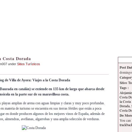
Inicio
Contacto
Información
Tema
la Costa Dorada
an007 under
Sitios Turísticos
Post Dat
domingo,
Categor
log de Villa de Ayora: Viajes a la Costa Dorada
Sitios Tu
Tags :
aurada en catalán) se extiende en 135 km de largo que abarca desde
Alojamie
sicola en la parte sur de su maravillosa costa.
Costa D
la Costa
 playas amplias de arena con aguas limpias y claras y muy poco profundas.
Dorada
,
 en materia de turismo se encuentra en sus tierras fértiles que están a poca
Costa D
 lugar en donde producen algunos de los mejores vinos de España, además de
Do More
os, almendras, avellanas, algarrobas y una amplia selección de verduras.
You can
trackbac