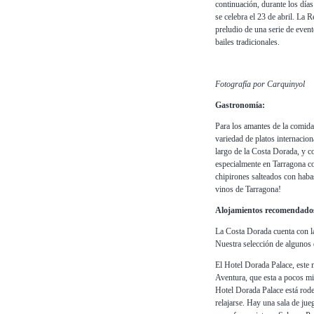
continuación, durante los día
se celebra el 23 de abril. La 
preludio de una serie de event
bailes tradicionales.
Fotografía por Carquinyol
Gastronomía:
Para los amantes de la comida 
variedad de platos internacion
largo de la Costa Dorada, y c
especialmente en Tarragona con
chipirones salteados con haba
vinos de Tarragona!
Alojamientos recomendados
La Costa Dorada cuenta con la 
Nuestra selección de algunos 
El Hotel Dorada Palace, este m
Aventura, que esta a pocos m
Hotel Dorada Palace está rode
relajarse. Hay una sala de jue