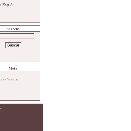
 a España
Search:
Meta
rales Valencia
es.