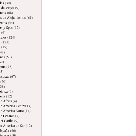
des
(30)
 de Viajes
(9)
ntos
(68)
es de Alojamientos
(61)
entos
(44)
os y Spas
(12)
g
(6)
rales
(124)
s
(121)
s
(15)
48)
ones
(53)
62)
omía
(73)
5)
ísticas
(67)
(20)
38)
Africa
(5)
Asia
(12)
de Africa
(4)
de America Central
(3)
de America Norte
(14)
de Oceanía
(7)
del Caribe
(9)
en America de Sur
(12)
España
(46)
Europa
(19)