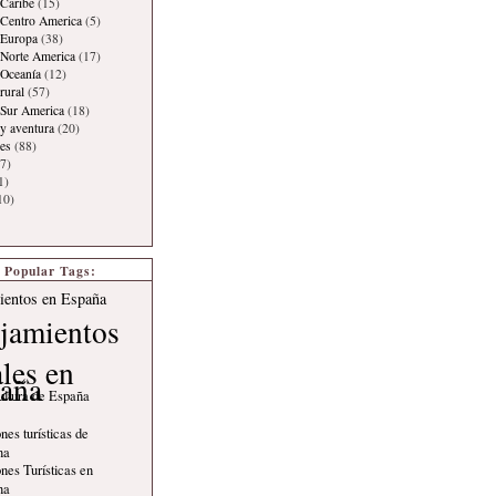
Caribe
(15)
 Centro America
(5)
 Europa
(38)
Norte America
(17)
 Oceanía
(12)
rural
(57)
 Sur America
(18)
y aventura
(20)
es
(88)
7)
1)
10)
Popular Tags:
ientos en España
jamientos
ales en
aña
ultura de España
nes turísticas de
na
nes Turísticas en
na