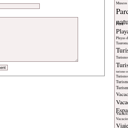
Museos
Par
nat
Peru
Play
Playas 
Tauroma
Tur
Turismo
Turi
turismo e
Turismo
Turism
Turism
Vacac
Vaca
Espa
Vacaci
Vacacio
Viaj