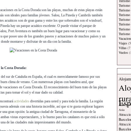
Turismo 
Turismo
Turismo
acaciones en la Costa Dorada son las playas, muchas de estas playas están
Turismo 
más son ideales para familias jóvenes. Salou, La Pineda y Cambrils también
Turismo
tes acuáticos son de gran gama y entre los que sobresalen son el windsurf,
Turismo 
La Pineda hay un parque acuático excelente. O puede visitar el parque de
Turismo
Salou, Port Aventura es también un buen lugar para vacacionar y como su
Turismo 
a que posee uno de los grandes paseos y actuaciones de muchos países y un
Vacacion
 donde montarse y disfrutar de un día con la familia.
Viajes
(5
Villas
(7
Vuelos
(
 la Costa Dorada:
 del sur de Cataluña en España, el cual es merecidamente famoso por sus
Alojam
l buen clima de verano. Con numerosas playas con bandera azul, que
Alo
 de vacaciones en Costa Dorada. El reconocimiento del buen trato de las playas
ctas para tomar el sol y el mar dado su calidad.
rur
Esp
 encontrará
actividades
divertidas para usted y para toda la familia. La región
Arte y c
puesta además con una historia increíble, así que si te gusta explorar lugares
Asia
e una gran opción: la antigua ciudad de Tarragona, el monasterio de la
Atraccio
ambas vistas espectaculares, y lo bueno para los catalanes es que está a sólo
Barcelo
, una de las ciudades más impresionantes del mundo.
Atraccio
Barcelo