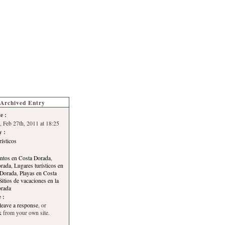
s de Turismo
Autoría
Archived Entry
e :
 Feb 27th, 2011 at 18:25
y :
rísticos
ntos en Costa Dorada
,
orada
,
Lugares turísticos en
 Dorada
,
Playas en Costa
Sitios de vacaciones en la
orada
 :
leave a response
, or
k
from your own site.