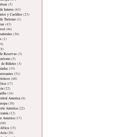
éreas
(5)
de Interes
(63)
os y Castillos
(23)
 de Turismo
(1)
mas
(43)
avel
(46)
naturales
(36)
s
(1)
9)
(8)
 de Reservas
(3)
 turismo
(5)
 de Billetes
(3)
iadas
(33)
teresantes
(51)
rísticos
(68)
frica
(17)
sia
(22)
aribe
(16)
entral America
(6)
uropa
(30)
orte America
(22)
ceanía
(12)
ur America
(17)
(68)
Africa
(15)
Asia
(20)