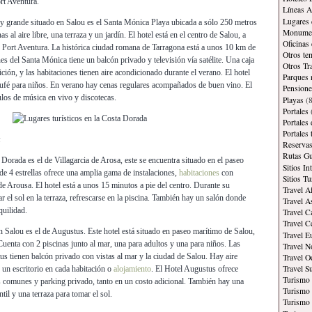
rt Aventura.
Líneas A
Lugares 
y grande situado en Salou es el Santa Mónica Playa ubicada a sólo 250 metros
Monument
as al aire libre, una terraza y un jardín. El hotel está en el centro de Salou, a
Oficinas
 Port Aventura. La histórica ciudad romana de Tarragona está a unos 10 km de
Otros te
nes del Santa Mónica tiene un balcón privado y televisión vía satélite. Una caja
Otros Tr
ición, y las habitaciones tienen aire acondicionado durante el verano. El hotel
Parques 
 bufé para niños. En verano hay cenas regulares acompañados de buen vino. El
Pensione
ulos de música en vivo y discotecas.
Playas
(8
Portales
Portales
Portales
Reservas
Rutas Gu
 Dorada es el de Villagarcia de Arosa, este se encuentra situado en el paseo
Sitios In
de 4 estrellas ofrece una amplia gama de instalaciones,
habitaciones
con
Sitios Tu
 de Arousa. El hotel está a unos 15 minutos a pie del centro. Durante su
Travel A
ar el sol en la terraza, refrescarse en la piscina. También hay un salón donde
Travel A
quilidad.
Travel C
Travel C
n Salou es el de Augustus. Este hotel está situado en paseo marítimo de Salou,
Travel E
Cuenta con 2 piscinas junto al mar, una para adultos y una para niños. Las
Travel N
us tienen balcón privado con vistas al mar y la ciudad de Salou. Hay aire
Travel O
Travel S
 un escritorio en cada habitación o
alojamiento
. El Hotel Augustus ofrece
Turismo
as comunes y parking privado, tanto en un costo adicional. También hay una
Turismo 
til y una terraza para tomar el sol.
Turismo 