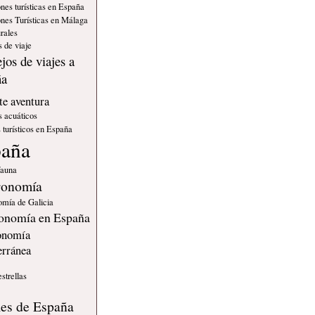
nes turísticas en España
nes Turísticas en Málaga
rales
 de viaje
jos de viajes a
ña
e aventura
s acuáticos
 turísticos en España
paña
fauna
ronomía
omía de Galicia
onomía en España
onomía
erránea
estrellas
s
les de España