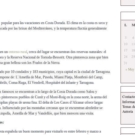
 popular para las vacaciones en Costa Dorada. El clima en la costa es seco y
L
M
scada por las brisas del Mediterráneo, y la temperatura fluctúa generalmente
3
4
10
11
17
18
 en un
entorno rural
, cerca del lugar se encuentran dos reservas naturales: el
24
25
ro y la Reserva Nacional de Tortoda-Besserit. Otra pintoresca zona que bien
na gran belleza son los Prados de la Sierra.
31
« May
ado por 10 condados y 183 municipios, cuya capital es la ciudad de Tarragona.
compone de: L’Ametlla de Mar, Pineda, Miami Platja, Montbrió del Camp,
mbrils, Coma-Ruga, El Vendrell, Hospitalet del infante y Tarragona.
 famosos se encuentran a lo largo de la Costa Dorada como Salou y
Contacto
s pintorescos pueblos de Cunit y el Mont-Roig en la zona norte, la arena del
Informa
mplias playas de arena fina. El delta de Les Cases d’Alcanar ofrece largas
Temas d
a. Influenciado por las montañas cercanas que se encuentran alrededor se
Autoría
Ampolla, Ametlla de Mar y Vandellós, que bien merecen una visita.
es:
iesta española un buen momento para visitarlo es entre febrero y marzo a