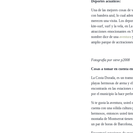
Deportes acuáticos:
Una de las mejores cosas de v
con bandera azul, lo cual ade
merecen una visita. Los depor
kite-surf, surf y la vela, en 
atracciones emocionantes en 
nombre dice de una
aventura
y
amplio parque de acctraciones
Fotografía por steve p2008
Cosas a tomar en cuenta en
La Costa Dorada, es un tramo
playas hermosas de arena y e
encontrarás en las estaciones
por el municipio la hace perfe
Si te gusta la aventura, usted
cuenta con una sólida cultura 
hermosos, entonces usted tien
montaña de Montserrat tienen 
un par de horas de Barcelona