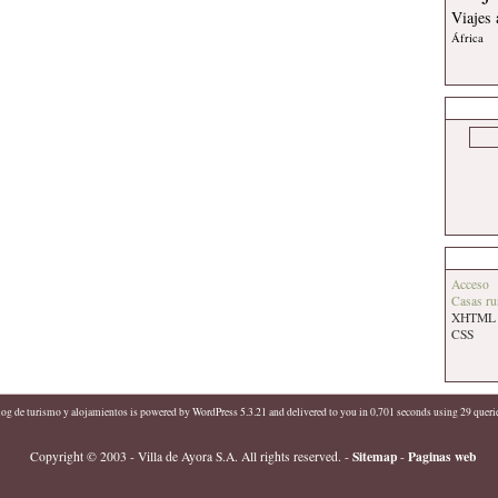
Viajes
África
Acceso
Casas ru
XHTML
CSS
log de turismo y alojamientos
is powered by
WordPress 5.3.21
and delivered to you in 0,701 seconds using 29 queri
Sitemap
Paginas web
Copyright © 2003 - Villa de Ayora S.A. All rights reserved.
-
-