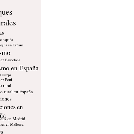
ques
urales
as
de españa
quia en España
ismo
 en Barcelona
smo en España
n Europa
 en Perú
o rural
o rural en España
iones
ciones en
ña
ones en Madrid
nes en Mallorca
es