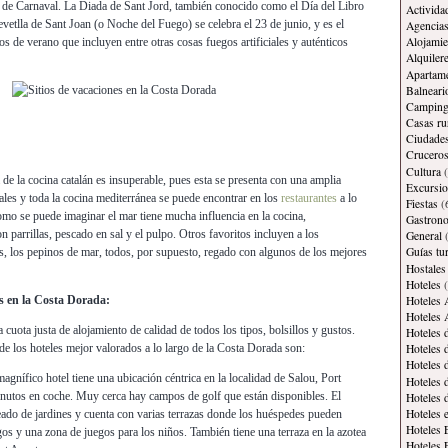
s de Carnaval. La Diada de Sant Jord, también conocido como el Día del Libro
Activida
Revetlla de Sant Joan (o Noche del Fuego) se celebra el 23 de junio, y es el
Agencias
Alojamie
os de verano que incluyen entre otras cosas fuegos artificiales y auténticos
Alquiler
Apartam
Balneari
Campin
Casas ru
Ciudade
Crucero
Cultura
(
de la cocina catalán es insuperable, pues esta se presenta con una amplia
Excursi
ales y toda la cocina mediterránea se puede encontrar en los
restaurantes
a lo
Fiestas
(
omo se puede imaginar el mar tiene mucha influencia en la cocina,
Gastron
 parrillas, pescado en sal y el pulpo. Otros favoritos incluyen a los
General
(
Guías tur
s, los pepinos de mar, todos, por supuesto, regado con algunos de los mejores
Hostales
Hoteles
(
Hoteles 
 en la Costa Dorada:
Hoteles 
cuota justa de alojamiento de calidad de todos los tipos, bolsillos y gustos.
Hoteles 
de los hoteles mejor valorados a lo largo de la Costa Dorada son:
Hoteles 
Hoteles 
agnífico hotel tiene una ubicación céntrica en la localidad de Salou, Port
Hoteles 
inutos en coche. Muy cerca hay campos de golf que están disponibles. El
Hoteles 
Hoteles 
ado de jardines y cuenta con varias terrazas donde los huéspedes pueden
Hoteles 
gos y una zona de juegos para los niños. También tiene una terraza en la azotea
Hoteles 