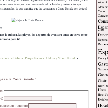
ente a lo largo de la costa, lugares como Salou, Cambrils y La Pineda, y éstos
Atraccio
ara sus vacaciones, con una buena variedad de hoteles y restaurantes que
Atraccio
s razonables, lo que significa que las vacaciones a Costa Dorada son de fácil
Casas ru
Consejos
Conse
Espa
ez
Cuba
Deport
amas la cultura, las playas, los deportes de aventura tanto en tierra como
indicada para ti!
Deporte
Destinos
Es
incones de Galicia
|
Parque Nacional Ordesa y Monte Perdido
»
Flora y 
Gast
Gastron
Gastr
jes a la Costa Dorada ”
Gastr
medit
Hotel
ent
Hotel 5 
ed)
Hotele
Hote
e published) (required)