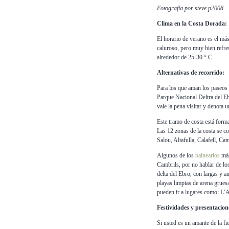
Fotografía por steve p2008
Clima en la Costa Dorada:
El horario de verano es el más
caluroso, pero muy bien refre
alrededor de 25-30 ° C.
Alternativas de recorrido:
Para los que aman los paseos
Parque Nacional Deltra del Eb
vale la pena visitar y denota u
Este tramo de costa está form
Las 12 zonas de la costa se 
Salou, Altafulla, Calafell, Ca
Algunos de los
balnearios
más
Cambrils, por no hablar de lo
delta del Ebro, con largas y a
playas limpias de arena grues
pueden ir a lugares como: L’
Festividades y presentacion
Si usted es un amante de la f