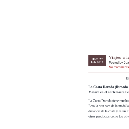
Viajes a 
Dom 27
Feb 2011
Posted by Ju
No Comments
B
La Costa Dorada (llamada D
Mataró en el norte hasta Pen
La Costa Dorada tiene muchas
Pero la otra cara de la medalla
distancia de la costa y es un
otros productos como los oliv