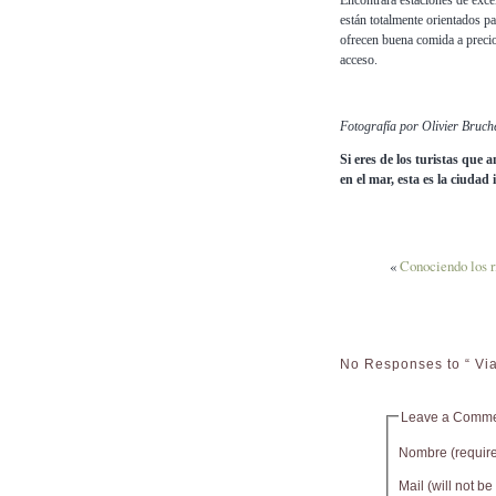
Encontrará estaciones de excel
están totalmente orientados p
ofrecen buena comida a precio
acceso.
Fotografía por Olivier Bruch
Si eres de los turistas que 
en el mar, esta es la ciudad 
«
Conociendo los r
No Responses to “ Via
Leave a Comm
Nombre (requir
Mail (will not b