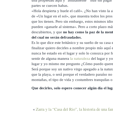
una propiedad aquí y “astutamente” huir sin pagar 
partes se cuecen habas.
«Hola despierta y huele el café». ¿No han visto la
de «Un lugar en el sol», que muestra todos los pros
que los tienen. Pero sin embargo, estos mismos id
pueden «ganarle al sistema». Pero a corto plazo má
descubiertos, y que
no hay como la paz de la mente
del cual no serán defraudados.
Es lo que dice este británico y su sueño de su casa 
finalizar quiero decirles a nombre propio mío aquí
nunca he estado en el lugar y solo lo conozca por f
sentir de alguna manera
la naturaleza
del lugar y y
lugar y yo mismo me pregunto ¿Cómo puedo quere
Será porque soy un nativo virgo apegado a la natur
que la playa, o será porque el verdadero paraíso no 
montañas, el tipo de vida y costumbres tranquilas o
Que decirles, solo espero conocer algún día el l
«
Zarra y la “Casa del Rio”, la historia de una fa