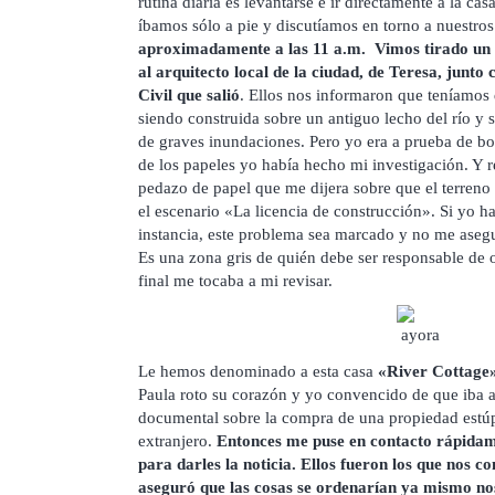
rutina diaria es levantarse e ir directamente a la ca
íbamos sólo a pie y discutíamos en torno a nuestros
aproximadamente a las 11 a.m. Vimos tirado un veh
al arquitecto local de la ciudad, de Teresa, junto
Civil que salió
. Ellos nos informaron que teníamos 
siendo construida sobre un antiguo lecho del río y se
de graves inundaciones. Pero yo era a prueba de bo
de los papeles yo había hecho mi investigación. Y r
pedazo de papel que me dijera sobre que el terreno 
el escenario «La licencia de construcción». Si yo ha
instancia, este problema sea marcado y no me asegu
Es una zona gris de quién debe ser responsable de ob
final me tocaba a mi revisar.
Le hemos denominado a esta casa
«River Cottage»
Paula roto su corazón y yo convencido de que iba a 
documental sobre la compra de una propiedad estúpi
extranjero.
Entonces me puse en contacto rápidam
para darles la noticia. Ellos fueron los que nos 
aseguró que las cosas se ordenarían ya mismo nos