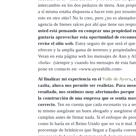
intercambio en los dos pedazos de tierra. Ann propi
a sí misma estaba dispuesta a hacer esto por nosotr
esto en otro sitio? No lo creo, pero ¿no es alentad
agencia de bienes raíces por ahí que tiene sus res
usted está pensando en comprar una propiedad e
gustaría aprovechar esta oportunidad de recomen
revise el sitio web.
Estoy seguro de que será el que 
ofrecen y la amplia gama de terrenos y propiedades 
Veran en esta página web los mensajes de Ann y Al
«hola» (siempre y cuando los mensajes de esta famil
pone en contacto en: «www.ayorahills.com»
Al finalizar mi experiencia en el
Valle de Ayora
, 
casita, ahora nos permite ser realistas. Para noso
resultado, nos sentimos muy afortunados porque 
la construcción de una empresa que se sentía mo
correcto.
Ten en cuenta que cada escenario va a ser
tu mismo asegúrate un buen abogado y asegúrese de
cumplan antes de firmar nada. Si el enfoque de pr
como lo haría en el Reino Unido que no va ir mal. 
porcentaje de británicos que llegan a España conv